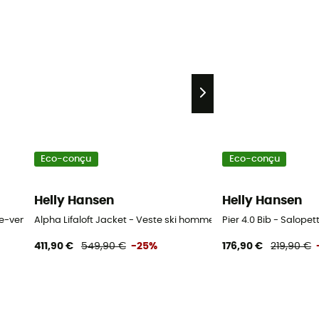
Eco-conçu
Eco-conçu
Helly Hansen
Helly Hansen
pe-vent homme
Alpha Lifaloft Jacket - Veste ski homme
Pier 4.0 Bib - Salop
411,90 €
549,90 €
-25%
176,90 €
219,90 €