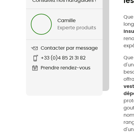
le
Consultez nos hardguides !
Que 
Camille
long
Experte produits
Insu
ren
expé
Contacter par message
Que 
+33 (0)4 85 21 31 82
d'un
Prendre rendez-vous
beso
offr
ves
dép
prot
gout
nomb
rang
d'un