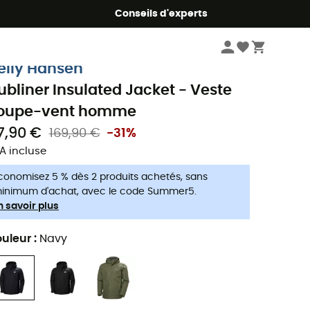
Conseils d'experts
Homme
Vestes homme
Vestes coupe-vent homme
elly Hansen
ubliner Insulated Jacket - Veste
oupe-vent homme
17,90 €
169,90 €
-31%
A incluse
conomisez 5 % dès 2 produits achetés, sans
inimum d'achat, avec le code Summer5.
n savoir plus
uleur
:
Navy