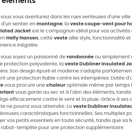
s éléments
vous vous aventuriez dans les rues venteuses d'une ville
 d'un sentier en
montagne
, la
veste coupe-vent pour h
lated Jacket
est le compagnon idéal pour vos activités
om
Helly Hansen
, cette
veste
allie style, fonctionnalité e
rience inégalée.
vous soyez un passionné de
randonnée
ou simplement u
e protection polyvalente, la
veste Dubliner Insulated J
ins. Son design épuré et moderne s'adapte parfaitement à
ant une protection fiable contre les intempéries. Dotée d
te
vous procure une
chaleur
optimale même par temps f
erlant
vous garde au sec et à l'abri des éléments, tandi
ège efficacement contre le vent et la pluie. Grâce à ses
te ne pourra vous atteindre. La
veste Dubliner Insulate
reuses caractéristiques fonctionnelles. Ses multiples 
er vos petits essentiels en toute sécurité, tandis que sa 
 rabat-tempête pour une protection supplémentaire.