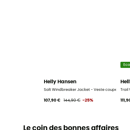
Ec
Helly Hansen
Hel
Salt Windbreaker Jacket - Veste coupe-ven
Trai
107,90 €
144,90 €
-25%
111,9
Le coin des bonnes affaires