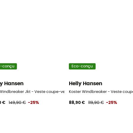
o-conçu
Eco-conçu
ly Hansen
Helly Hansen
t homme
l Windbreaker Jkt - Veste coupe-vent homme
Koster Windbreaker - Veste cou
0 €
149,90 €
-25%
88,90 €
119,90 €
-25%