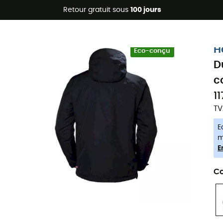
Promos d'été 🔥 -5 % EXTRA dès 2 produits* code Summer5
Retour gratuit sous
100 jours
-5% Extra - Code Summer5
H
Eco-conçu
D
c
1
TV
E
m
E
Co