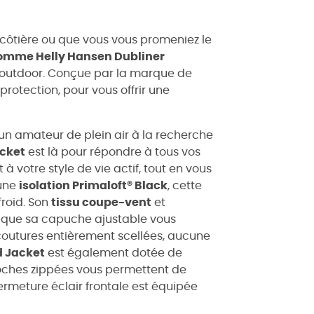
 côtière ou que vous vous promeniez le
omme Helly Hansen Dubliner
 outdoor. Conçue par la marque de
t protection, pour vous offrir une
n amateur de plein air à la recherche
acket
est là pour répondre à tous vos
 votre style de vie actif, tout en vous
'une
isolation Primaloft® Black
, cette
roid. Son
tissu coupe-vent
et
s que sa capuche ajustable vous
 coutures entièrement scellées, aucune
d Jacket
est également dotée de
poches zippées vous permettent de
fermeture éclair frontale est équipée