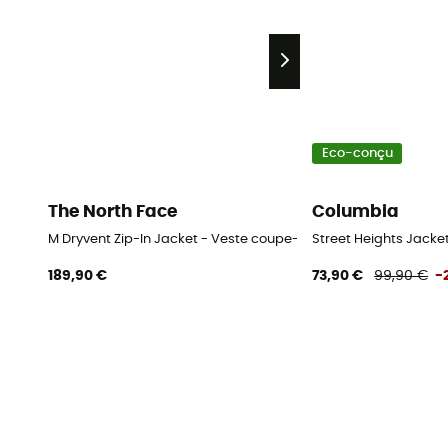
Eco-conçu
The North Face
Columbia
M Dryvent Zip-In Jacket - Veste coupe-vent homme
Street Heights Jack
189,90 €
73,90 €
99,90 €
-