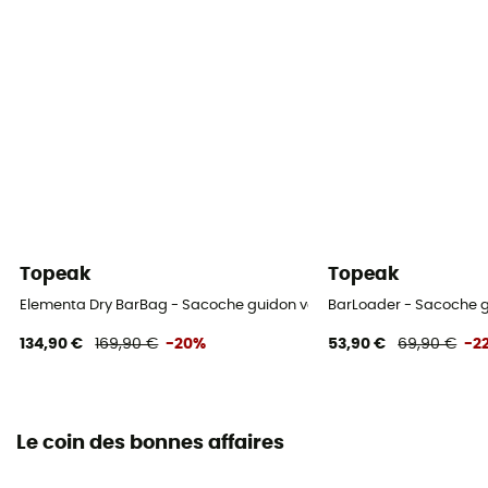
Topeak
Topeak
Elementa Dry BarBag - Sacoche guidon vélo
BarLoader - Sacoche g
134,90 €
169,90 €
-20%
53,90 €
69,90 €
-2
Le coin des bonnes affaires