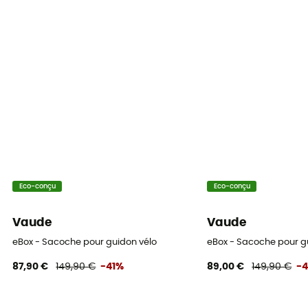
Eco-conçu
Eco-conçu
Vaude
Vaude
eBox - Sacoche pour guidon vélo
eBox - Sacoche pour g
87,90 €
149,90 €
-41%
89,00 €
149,90 €
-