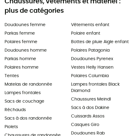
Chaussures, vêtements et matériel :
plus de catégories
Doudounes femme
Vêtements enfant
Parkas femme
Polaire enfant
Polaires femme
Bottes de pluie Aigle enfant
Doudounes homme
Polaires Patagonia
Parkas homme
Doudounes Pyrenex
Polaires homme
Vestes Helly Hansen
Tentes
Polaires Columbia
Matelas de randonnée
Lampes frontales Black
Diamond
Lampes frontales
Chaussures Meindl
Sacs de couchage
Sacs à dos Dakine
Réchauds
Cuissards Assos
Sacs à dos randonnée
Casques Giro
Piolets
Doudounes Rab
Chaussures de randonnée