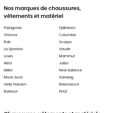
Nos marques de chaussures,
vêtements et matériel
Patagonia
Fjällräven
Ortovox
Columbia
Rab
Scarpa
La Sportiva
Vaude
Lowa
Mammut
Altra
Julbo
Millet
New balance
Moon boot
Hanwag
Helly Hansen
Birkenstock
Barbour
Petzl