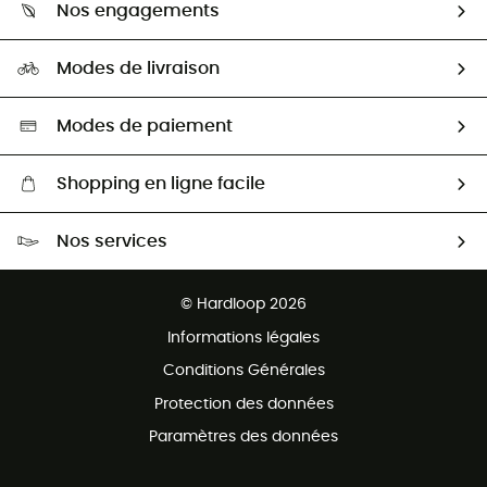
Guide des tailles
Nos engagements
Carrières
Comment bien choisir ?
Notre empreinte
HardGuides
Modes de livraison
Seconde Main
Seconde main
Nos ambassadeurs
Aide & Contact
Sélection éco-responsable
Modes de paiement
Shopping en ligne facile
Livraison gratuite dès 100 €
Nos services
Retour gratuit sous 100 jours
Ventes aux groupes & club
Service client gratuit
© Hardloop 2026
Programme d'affiliation
Informations légales
Conditions Générales
Protection des données
Paramètres des données