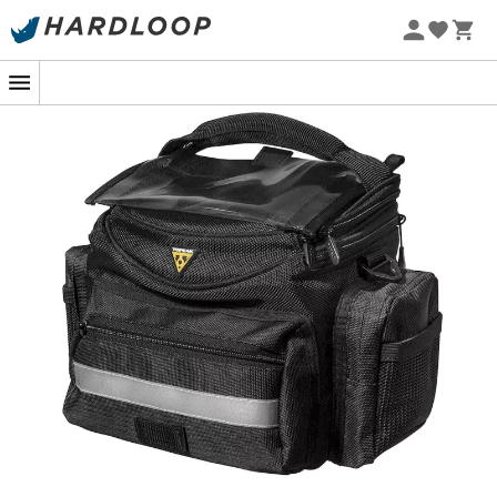
Promos d'été 🔥 -5 % EXTRA dès 2 produits* code Summer5
-5% Extra - Code Summer5