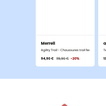
Merrell
a
Agility Trail - Chaussures trail femme
T
94,90 €
119,90 €
-20%
1