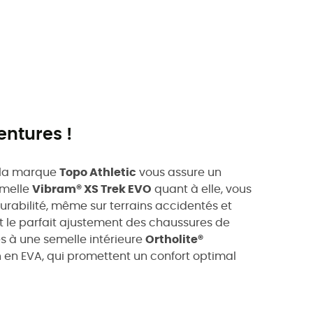
entures !
la marque
Topo Athletic
vous assure un
emelle
Vibram® XS Trek EVO
quant à elle, vous
urabilité, même sur terrains accidentés et
 et le parfait ajustement des chaussures de
és à une semelle intérieure
Ortholite®
m
en EVA, qui promettent un confort optimal