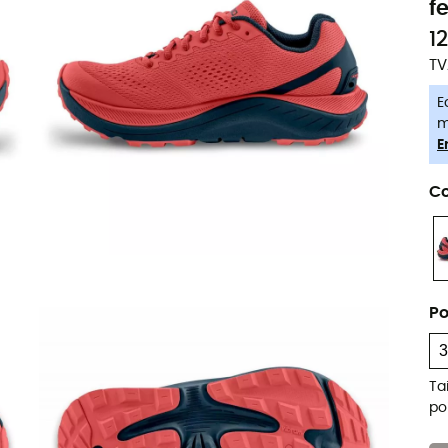
f
1
TV
E
m
E
Co
Po
Ta
po