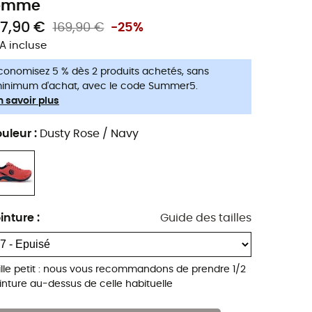
emme
27,90 €
169,90 €
-25%
A incluse
conomisez 5 % dès 2 produits achetés, sans
inimum d'achat, avec le code Summer5.
n savoir plus
uleur
:
Dusty Rose / Navy
inture
:
Guide des tailles
ille petit : nous vous recommandons de prendre 1/2
inture au-dessus de celle habituelle