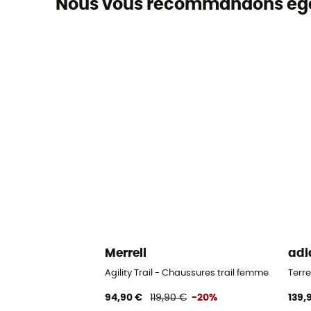
Nous vous recommandons ég
Merrell
adi
Agility Trail - Chaussures trail femme
Terr
94,90 €
119,90 €
-20%
139,