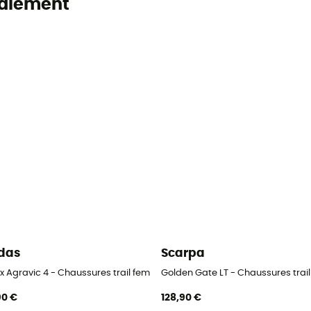
alement
das
Scarpa
ex Agravic 4 - Chaussures trail femme
Golden Gate LT - Chaussures tra
90 €
128,90 €