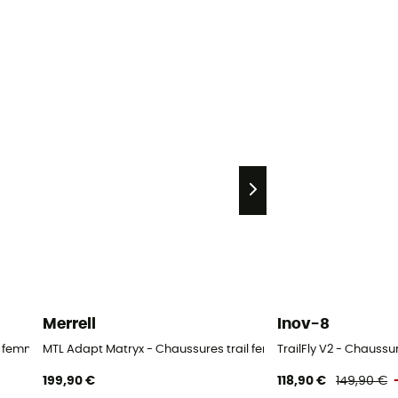
Merrell
Inov-8
il femme
MTL Adapt Matryx - Chaussures trail femme
TrailFly V2 - Chaussu
199,90 €
118,90 €
149,90 €