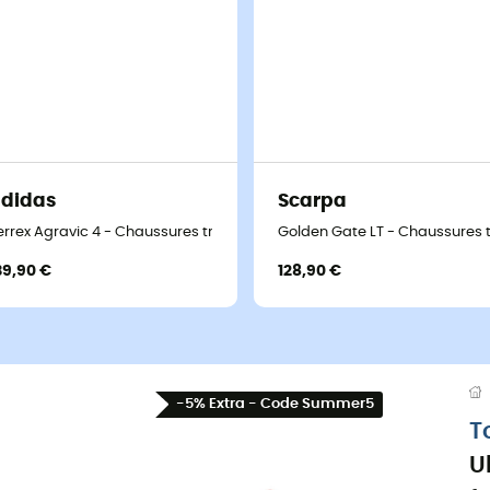
didas
Scarpa
errex Agravic 4 - Chaussures trail femme
Golden Gate LT - Chaussures 
39,90 €
128,90 €
-5% Extra - Code Summer5
T
U