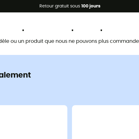
Promos d'été 🔥 -5 % EXTRA dès 2 produits* code Summer5
Retour gratuit sous
100 jours
Ce produit n'est plus disponible
dèle ou un produit que nous ne pouvons plus commander 
alement