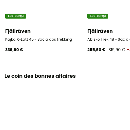
Caractéristiques sangle de poitrine
Eco-conçu
Eco-conçu
Largeur ajustable / Hauteur ajustable / Avec sifflet
Fjällräven
Fjällräven
Porte-bouteilles
Kajka X-Lätt 45 - Sac à dos trekking
Abisko Trek 48 - Sac à
Oui
339,90 €
255,90 €
319,90 €
-
Porte casque
Non
Le coin des bonnes affaires
Doublure du sac
100% nylon
Eléments réfléchissants
Non
Système de portage
Dos en mesh respirant / Rappels de charge / Bretelles