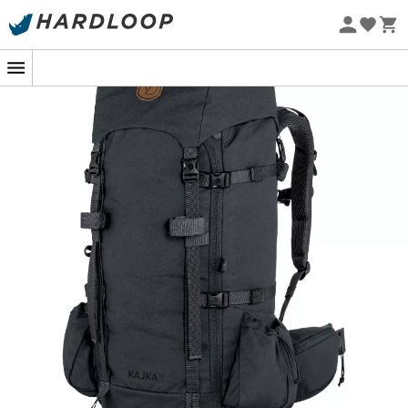
Promos d'été 🔥 -5 % EXTRA dès 2 produits* code Summer5
-5% Extra - Code Summer5
Eco-conçu
Le sac à dos Kajka 35 de Fjällräven, votre
compagnon de trekking fiable et
confortable
Le
sac à dos Kajka 35
de
Fjällräven
est un
incontournable pour les passionnés de trekking à la