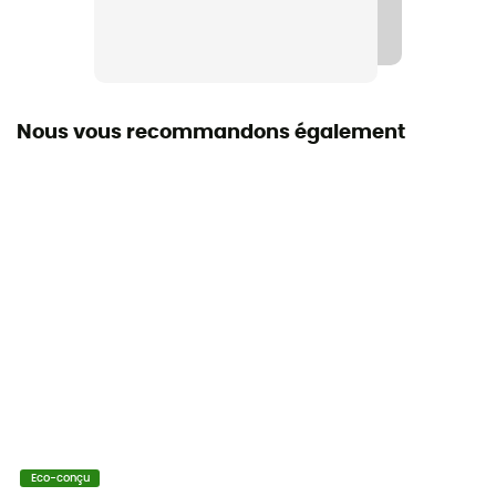
Oui
Imperméabilité
Déperlant
Nous vous recommandons également
Matériaux
100 % Polyamide
Porte-skis
Non
Housse de pluie
Oui
Label
Recyclé
Compartiment sac de couchage
Eco-conçu
Non