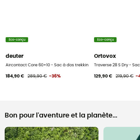
Sangles de compression
Oui
Compartiments
Eco-conçu
Eco-conçu
Compartiment pour objets de valeur
deuter
Ortovox
Aircontact Core 60+10 - Sac à dos trekking homme
Traverse 28 S Dry - Sa
184,90 €
289,90 €
-36%
129,90 €
219,90 €
-
Bon pour l'aventure et la planète...