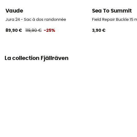
Vaude
Sea To Summit
Porte-piolet
Jura 24 - Sac à dos randonnée
Field Repair Buckle 1
Oui
89,90 €
119,90 €
-25%
3,90 €
Poches
2 poches
La collection Fjällräven
Volume
35 L
Dimensions
60 x 34 x 20 cm
Accès au sac
Haut
Caractéristiques ceinture abdominale
Largeur ajustable / Rembourée / Poches