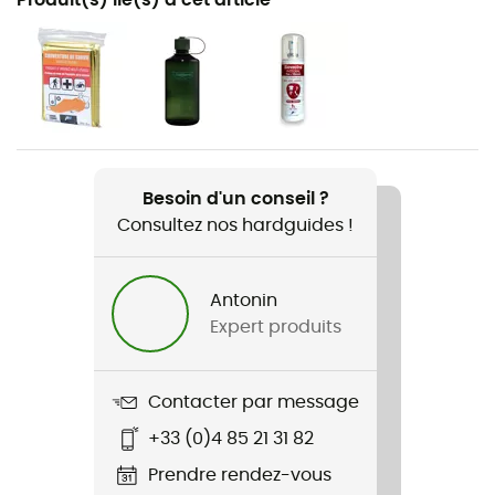
Randonnée / Trekking
Genre
Homme / Femme
Poids
2150 g
Besoin d'un conseil ?
Consultez nos hardguides !
Nom du produit
Kajka 35
Antonin
Porte-corde
Expert produits
Non
Compatible système d'hydratation
Contacter par message
Oui
+33 (0)4 85 21 31 82
Porte-bâtons
Prendre rendez-vous