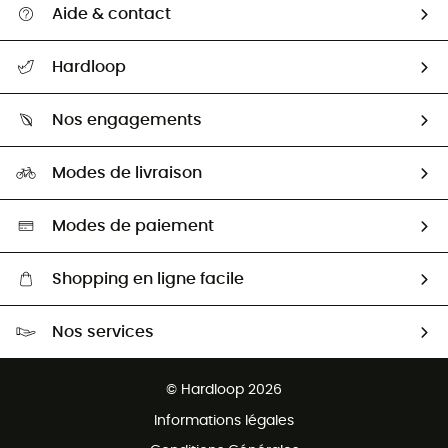
Aide & contact
Suivre mon colis
Hardloop
Retour & remboursement
Qui sommes-nous ?
Guide des tailles
Nos engagements
Carrières
Comment bien choisir ?
Notre empreinte
HardGuides
Modes de livraison
Seconde Main
Seconde main
Nos ambassadeurs
Aide & Contact
Sélection éco-responsable
Modes de paiement
Shopping en ligne facile
Livraison gratuite dès 100 €
Nos services
Retour gratuit sous 100 jours
Ventes aux groupes & club
Service client gratuit
© Hardloop 2026
Programme d'affiliation
Informations légales