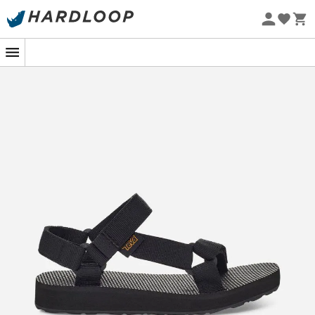
Promos d'été 🔥 -5 % EXTRA dès 2 produits* code Summer5
-5% Extra - Code Summer5
Eco-conçu