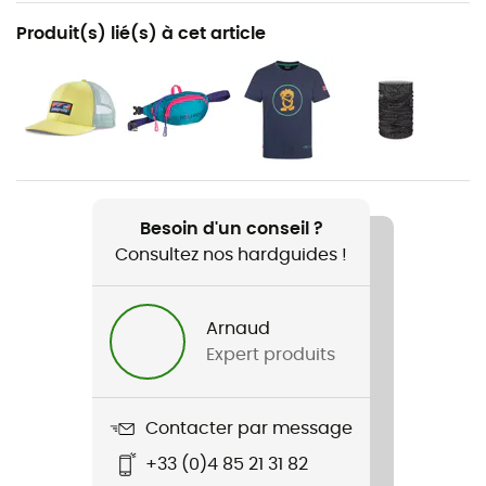
Recommandé pour
Produit(s) lié(s) à cet article
Randonnée / Voyage / Lifestyle / Le quotidien
Genre
Enfant
Nom du produit
Original Universal
Besoin d'un conseil ?
Consultez nos hardguides !
Technologies utilisées
EVA
Arnaud
Imperméabilité
Expert produits
Non
Matériaux
Contacter par message
Synthétique
+33 (0)4 85 21 31 82