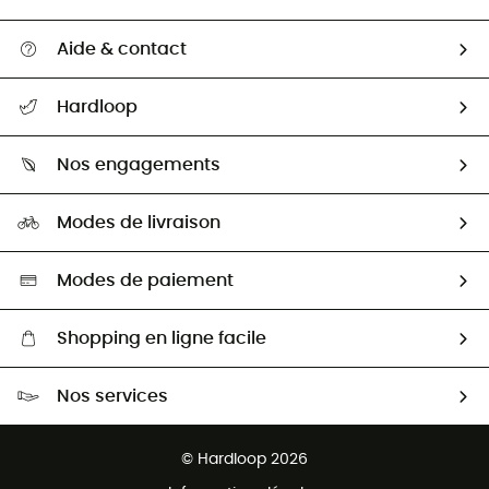
Aide & contact
Suivre mon colis
Hardloop
Retour & remboursement
Qui sommes-nous ?
Guide des tailles
Nos engagements
Carrières
Comment bien choisir ?
Notre empreinte
HardGuides
Modes de livraison
Seconde Main
Seconde main
Nos ambassadeurs
Aide & Contact
Sélection éco-responsable
Modes de paiement
Shopping en ligne facile
Livraison gratuite dès 100 €
Nos services
Retour gratuit sous 100 jours
Ventes aux groupes & club
Service client gratuit
© Hardloop 2026
Programme d'affiliation