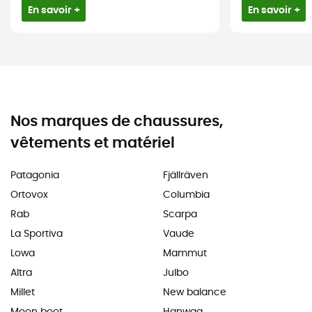
En savoir +
En savoir +
Nos marques de chaussures,
vêtements et matériel
Patagonia
Fjällräven
Ortovox
Columbia
Rab
Scarpa
La Sportiva
Vaude
Lowa
Mammut
Altra
Julbo
Millet
New balance
Moon boot
Hanwag