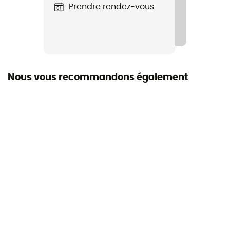
Rigidité de la semelle
Prendre rendez-vous
Normale
Semelle intermédiaire
EVA
Nous vous recommandons également
Semelle extérieure
Caoutchouc
Label
Recyclé / Ecomatériau
Système Fermeture
Velcro