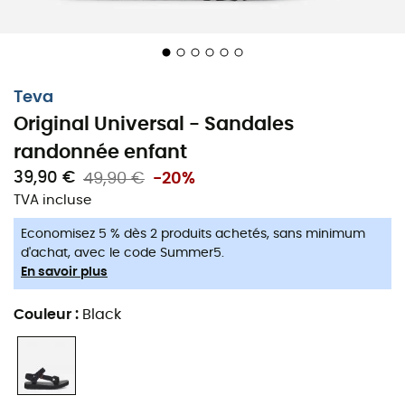
Teva
Original Universal - Sandales
randonnée enfant
39,90 €
49,90 €
-20%
TVA incluse
Des sandales universelles pour des
Economisez 5 % dès 2 produits achetés, sans minimum
d'achat, avec le code Summer5.
aventures sans limites !
En savoir plus
Laissez vos enfants explorer la nature en toute liberté
Couleur
:
Black
avec les
sandales Original Universal
pour
enfant
de
Teva
. Grâce à la
semelle intermédiaire en EVA
, vos
enfants bénéficieront d'un amorti doux et parfait. De
plus, la
semelle extérieure adhérente
en caoutchouc