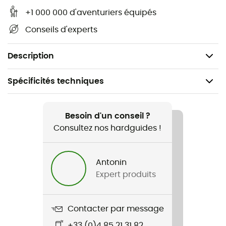
du sac
+1 000 000 d'aventuriers équipés
Matériau : acier inoxydable de haute qualité pour
Conseils d'experts
une grande résistance et durabilité
Contenu : 4 inserts pour crochets QL1/QL2
Description
Spécificités techniques
Recommandé pour
Vélo
Besoin d'un conseil ?
Consultez nos hardguides !
Genre
Homme / Femme
Antonin
Expert produits
Nom du produit
Inserts pour crochets QL1 / QL2
Contacter par message
Label
+33 (0)4 85 21 31 82
Origine Européenne Garantie