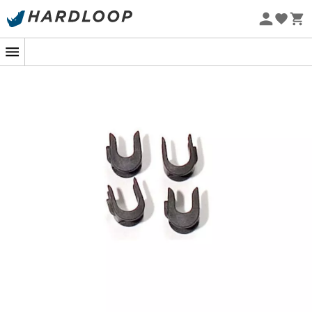
Promos d'été 🔥 -5 % EXTRA dès 2 produits* code Summer5
Eco-conçu