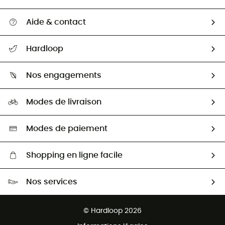
Aide & contact
Suivre mon colis
Hardloop
Retour & remboursement
Qui sommes-nous ?
Guide des tailles
Nos engagements
Carrières
Comment bien choisir ?
Notre empreinte
HardGuides
Modes de livraison
Seconde Main
Seconde main
Nos ambassadeurs
Aide & Contact
Sélection éco-responsable
Modes de paiement
Shopping en ligne facile
Livraison gratuite dès 100 €
Nos services
Retour gratuit sous 100 jours
Ventes aux groupes & club
Service client gratuit
© Hardloop 2026
Programme d'affiliation