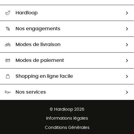
Suivre mon colis
Hardloop
Retour & remboursement
Qui sommes-nous ?
Guide des tailles
Nos engagements
Carrières
Comment bien choisir ?
Notre empreinte
HardGuides
Modes de livraison
Seconde Main
Seconde main
Nos ambassadeurs
Aide & Contact
Sélection éco-responsable
Modes de paiement
Shopping en ligne facile
Livraison gratuite dès 100 €
Nos services
Retour gratuit sous 100 jours
Ventes aux groupes & club
Service client gratuit
© Hardloop 2026
Programme d'affiliation
Informations légales
Conditions Générales