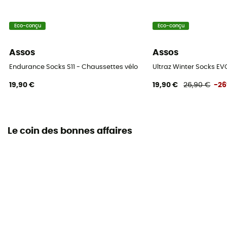
Eco-conçu
Eco-conçu
Assos
Assos
Endurance Socks S11 - Chaussettes vélo
Ultraz Winter Socks EV
19,90 €
19,90 €
26,90 €
-2
Le coin des bonnes affaires