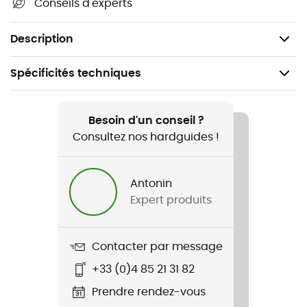
Conseils d'experts
Longueur : 15 cm
Bord franc
Description
Spécificités techniques
Recommandé pour
Vélo
Besoin d'un conseil ?
Consultez nos hardguides !
Genre
Homme / Femme
Antonin
Expert produits
Nom du produit
GTO Socks
Contacter par message
Label
+33 (0)4 85 21 31 82
Origine Européenne Garantie
Prendre rendez-vous
Propriétés