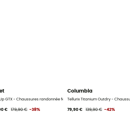
et
Columbia
 Up GTX - Chaussures randonnée femme
Tellurix Titanium Outdry - Chau
90 €
179,90 €
-38%
79,90 €
139,90 €
-42%