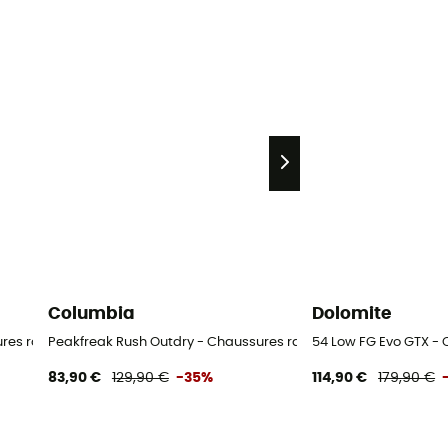
Columbia
Dolomite
ssures randonnée femme
Peakfreak Rush Outdry - Chaussures randonnée femme
54 Low FG Evo GTX 
83,90 €
129,90 €
-35%
114,90 €
179,90 €