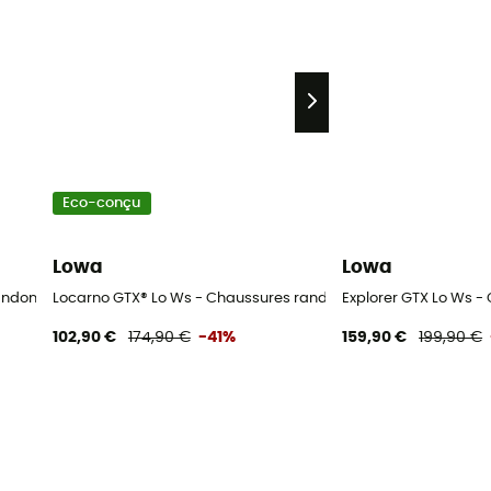
Eco-conçu
Lowa
Lowa
randonnée femme
Locarno GTX® Lo Ws - Chaussures randonnée femme
Explorer GTX Lo Ws 
102,90 €
174,90 €
-41%
159,90 €
199,90 €