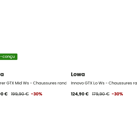
o-conçu
wa
Lowa
onnée femme
orer GTX Mid Ws - Chaussures randonnée femme
Innovo GTX Lo Ws - Chaussures 
90 €
199,90 €
-30%
124,90 €
179,90 €
-30%