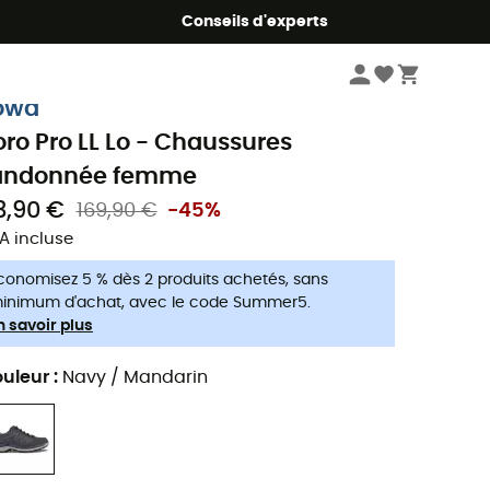
Conseils d'experts
Femme
Chaussures
Chaussures randonnée femme
owa
oro Pro LL Lo - Chaussures
andonnée femme
3,90 €
169,90 €
-45%
A incluse
conomisez 5 % dès 2 produits achetés, sans
inimum d'achat, avec le code Summer5.
n savoir plus
uleur
:
Navy / Mandarin