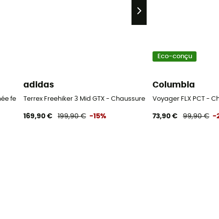
Eco-conçu
adidas
Columbia
née femme
Terrex Freehiker 3 Mid GTX - Chaussures randonnée femme
Voyager FLX PCT - 
169,90 €
199,90 €
-15%
73,90 €
99,90 €
-