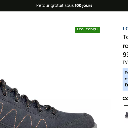
Promos d'été 🔥 -5 % EXTRA dès 2 produits* code Summer5
Retour gratuit sous
100 jours
-5% Extra - Code Summer5
L
Eco-conçu
T
r
9
TV
E
m
E
Co