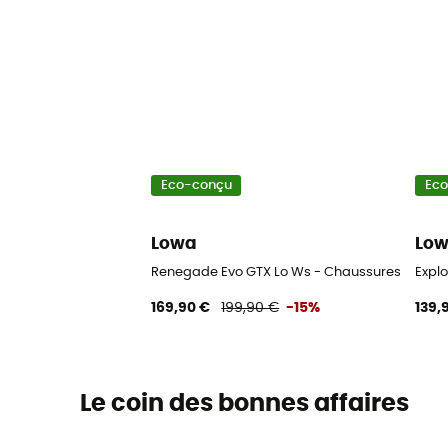
Eco-conçu
Ec
Lowa
Lo
Renegade Evo GTX Lo Ws - Chaussures rand
Expl
169,90 €
199,90 €
-15%
139,
Le coin des bonnes affaires