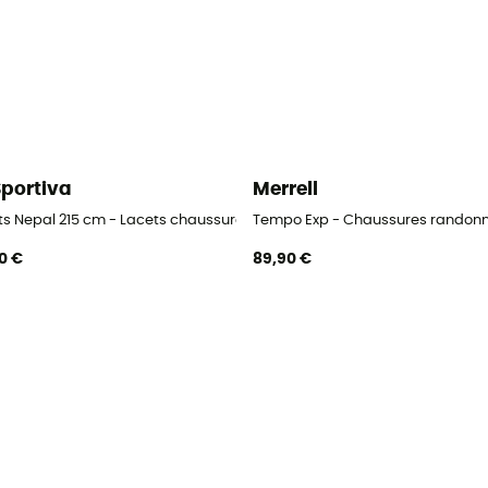
Sportiva
Merrell
andonnée femme
ts Nepal 215 cm - Lacets chaussures alpinisme
Tempo Exp - Chaussures randon
0 €
89,90 €