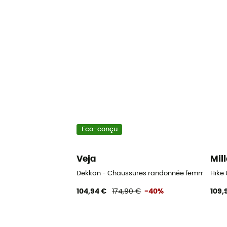
Eco-conçu
Veja
Mill
Dekkan - Chaussures randonnée femme
Hike
104,94 €
174,90 €
-40%
109,