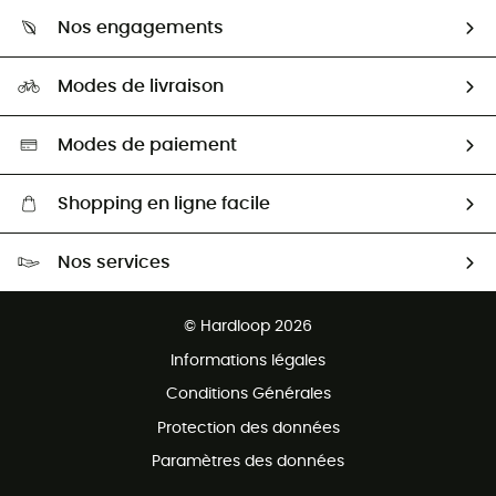
Qui sommes-nous ?
Guide des tailles
Nos engagements
Carrières
Comment bien choisir ?
Notre empreinte
HardGuides
Modes de livraison
Seconde Main
Seconde main
Nos ambassadeurs
Aide & Contact
Sélection éco-responsable
Modes de paiement
Shopping en ligne facile
Livraison gratuite dès 100 €
Nos services
Retour gratuit sous 100 jours
Ventes aux groupes & club
Service client gratuit
© Hardloop 2026
Programme d'affiliation
Informations légales
Conditions Générales
Protection des données
Paramètres des données