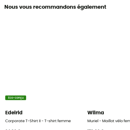
Nous vous recommandons également
Matières
[principale] 100% polyester recyclé
Eléments réfléchissants
Oui
Propriétés
Anti-odeurs
Respirant
Oui
Eco-conçu
Edelrid
Wilma
Corporate T-Shirt II - T-shirt femme
Muriel - Maillot vélo f