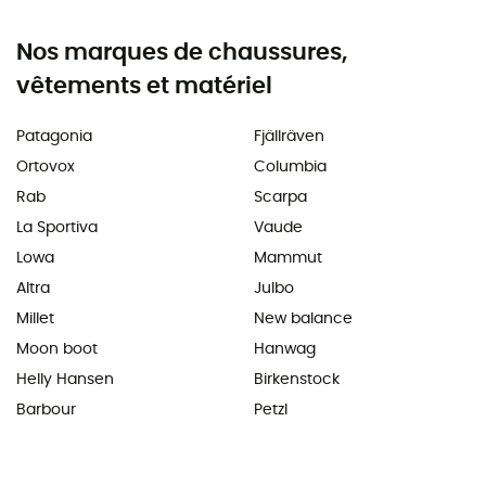
Nos marques de chaussures,
vêtements et matériel
Patagonia
Fjällräven
Ortovox
Columbia
Rab
Scarpa
La Sportiva
Vaude
Lowa
Mammut
Altra
Julbo
Millet
New balance
Moon boot
Hanwag
Helly Hansen
Birkenstock
Barbour
Petzl