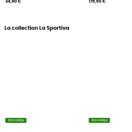
34,90 €
179,90 €
La collection La Sportiva
Eco-conçu
Eco-conçu