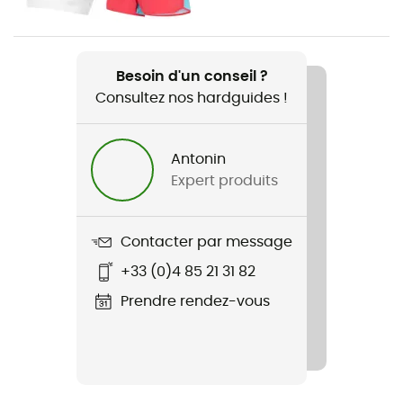
Poids
76 g
Besoin d'un conseil ?
Consultez nos hardguides !
Nom du produit
Tracer Tank
Antonin
Coupe
Expert produits
Standard
Label
Contacter par message
Recyclé
+33 (0)4 85 21 31 82
Protection thermique
Prendre rendez-vous
Non
Manches
Sans