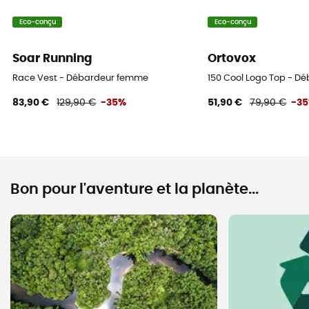
Eco-conçu
Eco-conçu
Soar Running
Ortovox
Race Vest - Débardeur femme
150 Cool Logo Top - D
83,90 €
129,90 €
-35%
51,90 €
79,90 €
-3
Bon pour l'aventure et la planète...