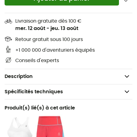
Ne faites aucun compromis sur votre confort et vos
performances, optez pour le débardeur Tracer de La
Sportiva et repoussez vos limites avec confiance !
Livraison gratuite dès 100 €
mer. 12 août
-
jeu. 13 août
Matière principale : KSM18 100% polyester recyclé
Retour gratuit sous 100 jours
Technologie de coutures Flatlock
Détails réfléchissants sur les épaules
+1 000 000 d'aventuriers équipés
Propriétés anti-odeur et séchage rapide intégrées
Conseils d'experts
dans les fibres
Poids : 76g
Description
Spécificités techniques
Recommandé pour
Produit(s) lié(s) à cet article
Trail / Running
Genre
Femme