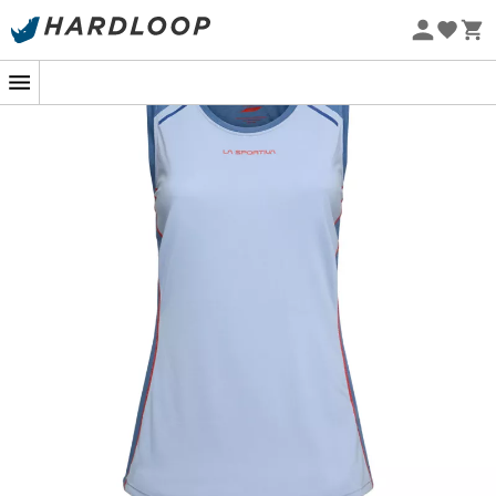
Promos d'été 🔥 -5 % EXTRA dès 2 produits* code Summer5
Eco-conçu
Débardeur Tracer La Sportiva : Gardez
votre fraîcheur et votre vitesse en tête de