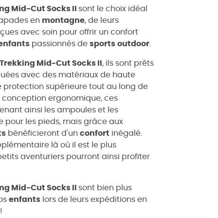
ng Mid-Cut Socks II
sont le choix idéal
scapades en
montagne
, de leurs
nçues avec soin pour offrir un confort
enfants
passionnés de
sports
outdoor
.
Trekking Mid-Cut Socks II
, ils sont prêts
briquées avec des matériaux de haute
e protection supérieure tout au long de
eur conception ergonomique, ces
enant ainsi les ampoules et les
e pour les pieds, mais grâce aux
ts
bénéficieront d'un
confort
inégalé.
émentaire là où il est le plus
etits aventuriers pourront ainsi profiter
ng Mid-Cut Socks II
sont bien plus
vos
enfants
lors de leurs expéditions en
!