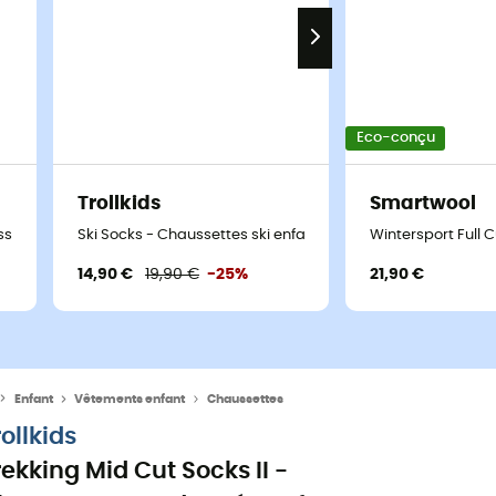
Eco-conçu
Trollkids
Smartwool
ssettes en laine mérinos enfant
Ski Socks - Chaussettes ski enfant
Wintersport Full 
14,90 €
19,90 €
-25%
21,90 €
Enfant
Vêtements enfant
Chaussettes
rollkids
rekking Mid Cut Socks II -