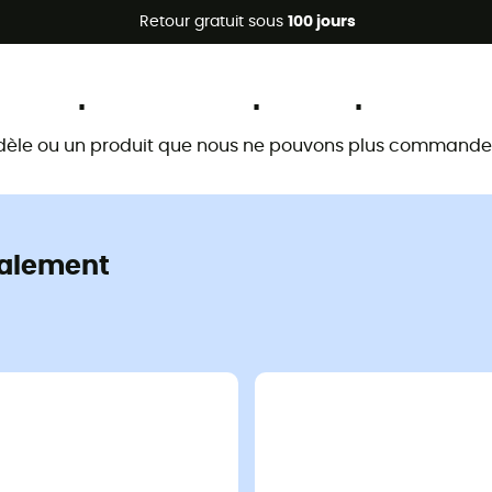
Promos d'été 🔥 -5 % EXTRA dès 2 produits* code Summer5
Retour gratuit sous
100 jours
Ce produit n'est plus disponible
dèle ou un produit que nous ne pouvons plus commander 
alement