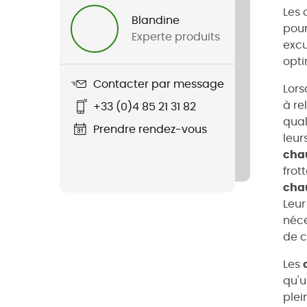
Les 
Blandine
pour
Experte produits
excu
opti
Contacter par message
Lor
à re
+33 (0)4 85 21 31 82
qual
Prendre rendez-vous
leur
cha
frot
chau
Leur
néce
de c
Les
qu'u
plei