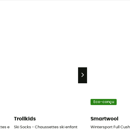
Eco-conçu
Trollkids
Smartwool
tes en laine mérinos enfant
Ski Socks - Chaussettes ski enfant
Wintersport Full Cus