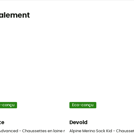
alement
o-conçu
Eco-conçu
ke
Devold
nos enfant
Advanced - Chaussettes en laine mérinos enfant
Alpine Merino Sock Kid - Chausset