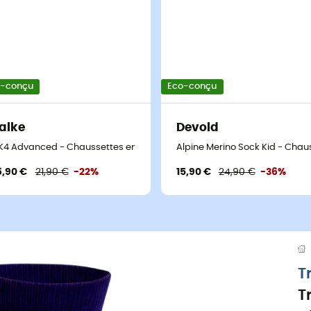
o-conçu
Eco-conçu
alke
Devold
érinos enfant
K4 Advanced - Chaussettes en laine mérinos enfant
Alpine Merino Sock Kid - Chau
6,90 €
21,90 €
-22%
15,90 €
24,90 €
-36%
T
T