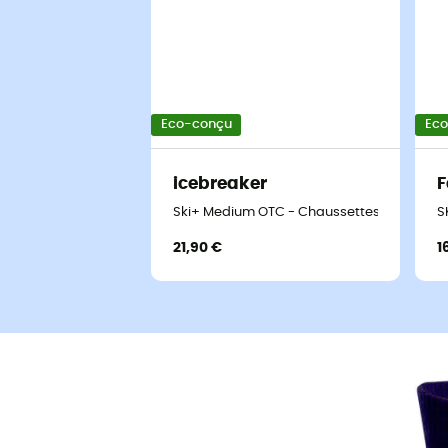
Eco-conçu
Ec
icebreaker
F
Ski+ Medium OTC - Chaussettes en laine m
S
21,90 €
1