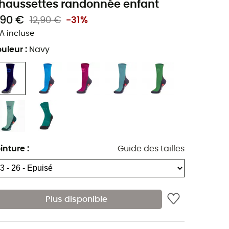
haussettes randonnée enfant
,90 €
12,90 €
-31%
A incluse
uleur
:
Navy
inture
:
Guide des tailles
Plus disponible