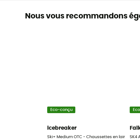
Nous vous recommandons ég
Eco-conçu
Ec
icebreaker
Fal
Ski+ Medium OTC - Chaussettes en laine méri
SK4 