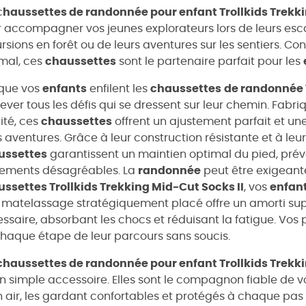
c
haussettes de randonnée pour enfant Trollkids Trekki
 accompagner vos jeunes explorateurs lors de leurs e
rsions en forêt ou de leurs aventures sur les sentiers. Co
mal, ces
chaussettes
sont le partenaire parfait pour les
sque vos
enfants
enfilent les
chaussettes
de randonnée 
lever tous les défis qui se dressent sur leur chemin. Fa
ité, ces
chaussettes
offrent un ajustement parfait et un
s aventures. Grâce à leur construction résistante et à l
ussettes
garantissent un maintien optimal du pied, prév
tements désagréables. La
randonnée
peut être exigeant
ssettes Trollkids Trekking Mid-Cut Socks II
, vos
enfan
 matelassage stratégiquement placé offre un amorti suppl
ssaire, absorbant les chocs et réduisant la fatigue. Vos p
haque étape de leur parcours sans soucis.
chaussettes de randonnée pour enfant Trollkids Trekki
n simple accessoire. Elles sont le compagnon fiable de 
n air, les gardant confortables et protégés à chaque pas 