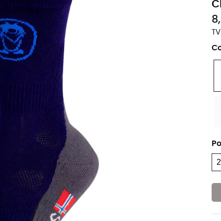
C
8
TV
Co
Po