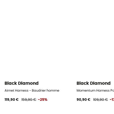
Black Diamond
Black Diamond
Airnet Harness - Baudrier homme
Momentum Harness Pa
119,90 €
159,90 €
-25%
90,90 €
109,90 €
-1