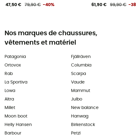
47,50 €
79,90 €
-40%
61,90 €
99,90 €
-3
Nos marques de chaussures,
vêtements et matériel
Patagonia
Fjällräven
Ortovox
Columbia
Rab
Scarpa
La Sportiva
Vaude
Lowa
Mammut
Altra
Julbo
Millet
New balance
Moon boot
Hanwag
Helly Hansen
Birkenstock
Barbour
Petzl