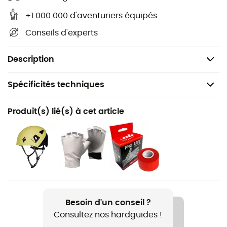
Ceinture et tours de cuisses à code couleur (à
+1 000 000 d'aventuriers équipés
l’intérieur / extérieur) pour une mise en place facile
Conseils d'experts
et intuitive du harnais
Unisexe
Description
Spécificités techniques
Recommandé pour
Produit(s) lié(s) à cet article
Alpinisme / Ski alpinisme
Genre
Homme / Femme
Poids
235 g (M)
Besoin d'un conseil ?
Consultez nos hardguides !
Nom du produit