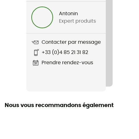
Couloir 3S
Antonin
Porte-matériel
Expert produits
Oui
Système fermeture baudrier
Contacter par message
Boucles
+33 (0)4 85 21 31 82
Boucles porte-matériels
Prendre rendez-vous
2 boucles
Sangles de cuisses
Réglables / Amovibles
Nous vous recommandons également
Point d'encordement
1 point d'encordement
Tour de cuisses
41 - 46 cm (XXS) / 43 - 48 cm (XS) / 46 - 56 cm (S) /