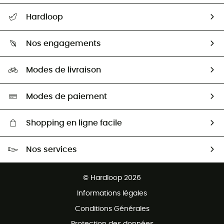
Suivre mon colis
Hardloop
Retour & remboursement
Qui sommes-nous ?
Guide des tailles
Nos engagements
Carrières
Comment bien choisir ?
Notre empreinte
HardGuides
Modes de livraison
Seconde Main
Seconde main
Nos ambassadeurs
Aide & Contact
Sélection éco-responsable
Modes de paiement
Shopping en ligne facile
Livraison gratuite dès 100 €
Nos services
Retour gratuit sous 100 jours
Ventes aux groupes & club
Service client gratuit
© Hardloop 2026
Programme d'affiliation
Informations légales
Conditions Générales