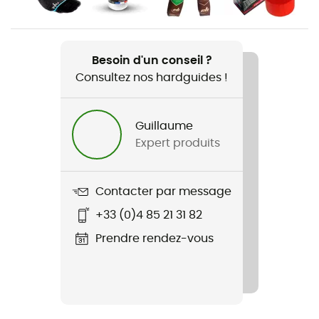
Poids
2 x 202 g
Besoin d'un conseil ?
Consultez nos hardguides !
Nom du produit
Mojo
Guillaume
Rigidité de la semelle
Expert produits
Normale
Semelle extérieure
Contacter par message
Caoutchouc
+33 (0)4 85 21 31 82
Matière de la tige
Prendre rendez-vous
Microfibre
Chaussons
Chausson velcros