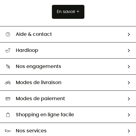
En savoir +
Aide & contact
Suivre mon colis
Hardloop
Retour & remboursement
Qui sommes-nous ?
Guide des tailles
Nos engagements
Carrières
Comment bien choisir ?
Notre empreinte
HardGuides
Modes de livraison
Seconde Main
Seconde main
Nos ambassadeurs
Aide & Contact
Sélection éco-responsable
Modes de paiement
Shopping en ligne facile
Livraison gratuite dès 100 €
Nos services
Retour gratuit sous 100 jours