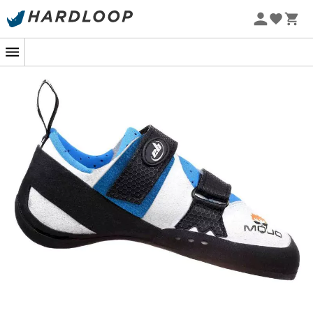
Promos d'été 🔥 -5 % EXTRA dès 2 produits* code Summer5