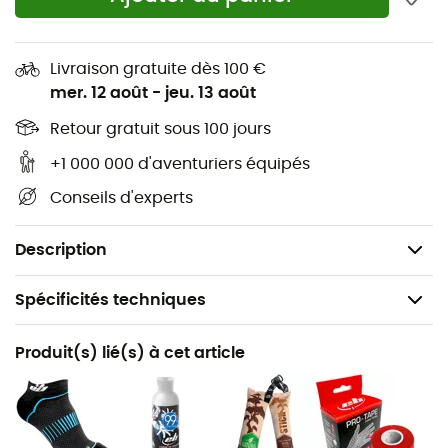
Tige : microfibre Dynamic
Semelle : Optima Rubber 4 mm
Livraison gratuite dès 100 €
mer. 12 août
-
jeu. 13 août
Asymétrie : 3/10
Griffe : 2/10
Retour gratuit sous 100 jours
Confort : 10/10
+1 000 000 d'aventuriers équipés
Flex : 1.20 dan
Conseils d'experts
Intercalaire : Complet Flex 4
Poids : 2 x 202 g
Description
Spécificités techniques
Recommandé pour
Produit(s) lié(s) à cet article
Escalade
Genre
Homme / Femme