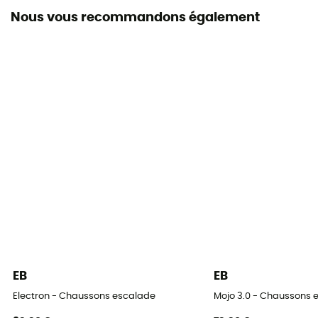
Nous vous recommandons également
Asymétrie
Légère
Epaisseur de la semelle
4 mm
Largeur du pied
Normal
Cambrure
Légère
EB
EB
Electron - Chaussons escalade
Mojo 3.0 - Chaussons 