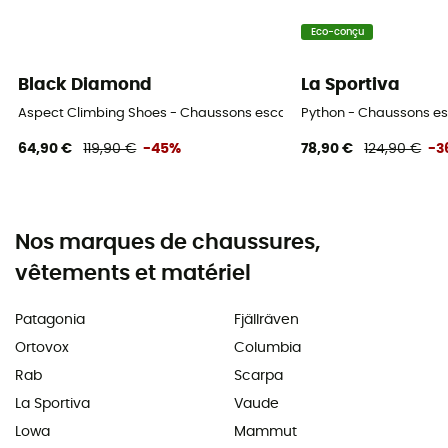
Eco-conçu
Black Diamond
La Sportiva
Aspect Climbing Shoes - Chaussons escalade
Python - Chaussons 
64,90 €
119,90 €
-45%
78,90 €
124,90 €
-3
Nos marques de chaussures,
vêtements et matériel
Patagonia
Fjällräven
Ortovox
Columbia
Rab
Scarpa
La Sportiva
Vaude
Lowa
Mammut