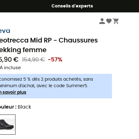
Conseils d'experts
Femme
Chaussures
Chaussures trekking femme
eva
eotrecca Mid RP - Chaussures
rekking femme
5,90 €
154,90 €
-57%
A incluse
conomisez 5 % dès 2 produits achetés, sans
inimum d'achat, avec le code Summer5.
n savoir plus
uleur
:
Black