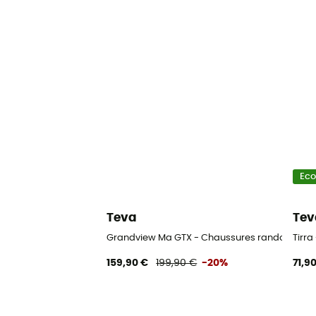
Ec
Teva
Tev
Grandview Ma GTX - Chaussures randonnée 
Tirr
159,90 €
199,90 €
-20%
71,9