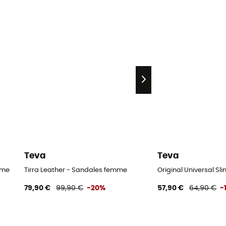
Teva
Teva
mme
Tirra Leather - Sandales femme
Original Universal S
79,90 €
99,90 €
-20%
57,90 €
64,90 €
-