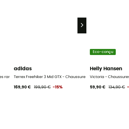
Eco-conçu
adidas
Helly Hansen
res randonnée femme
Terrex Freehiker 3 Mid GTX - Chaussures randonnée femme
Victoria - Chaussur
169,90 €
199,90 €
-15%
59,90 €
134,90 €