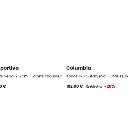
Sportiva
Columbia
ts Nepal 215 cm - Lacets chaussures alpinisme
Konos TRS Outdry Mid - Chaussu
0 €
102,90 €
129,90 €
-20%