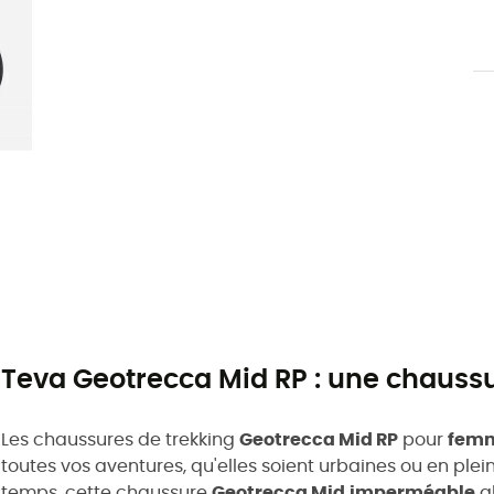
Teva Geotrecca Mid RP : une chaussu
Les chaussures de trekking
Geotrecca Mid RP
pour
fem
toutes vos aventures, qu'elles soient urbaines ou en plei
temps, cette chaussure
Geotrecca Mid
imperméable
al