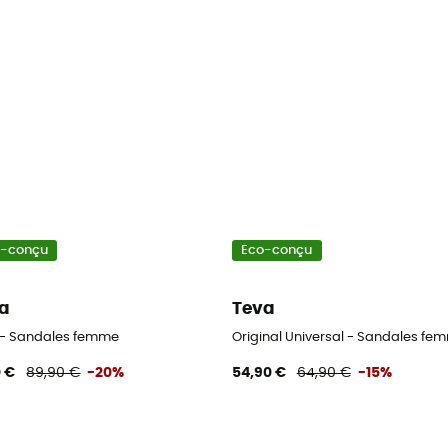
o-conçu
Eco-conçu
a
Teva
femme
a - Sandales femme
Original Universal - Sandales fe
0 €
89,90 €
-20%
54,90 €
64,90 €
-15%