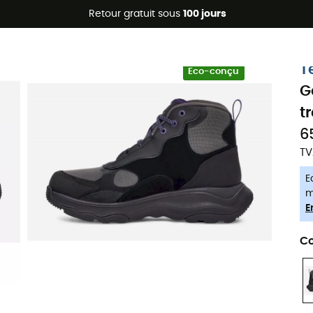
Promos d'été 🔥 -5 % EXTRA dès 2 produits* code Summer5
Retour gratuit sous
100 jours
-5% Extra - Code Summer5
T
Eco-conçu
G
t
6
TV
E
m
E
Co