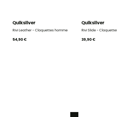
Quiksilver
Quiksilver
Rivi Leather - Claquettes homme
Rivi Slide - Claquet
54,90 €
39,90 €