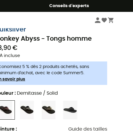
Conseils d'experts
Homme
Chaussures
Tongs & claquettes homme
uiksilver
onkey Abyss - Tongs homme
8,90 €
A incluse
conomisez 5 % dès 2 produits achetés, sans
inimum d'achat, avec le code Summer5.
n savoir plus
uleur
:
Demitasse / Solid
inture
:
Guide des tailles