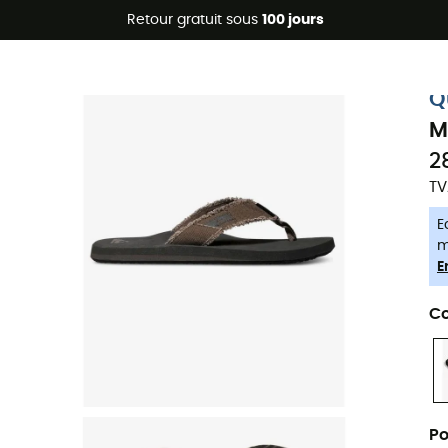
Promos d'été 🔥 -5 % EXTRA dès 2 produits* code Summer5
Retour gratuit sous
100 jours
-5% Extra - Code Summer5
Q
M
2
TV
E
m
E
Co
Po