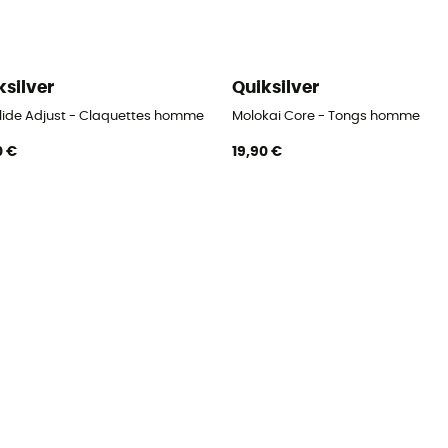
ksilver
Quiksilver
 Slide Adjust - Claquettes homme
Molokai Core - Tongs homme
0 €
19,90 €