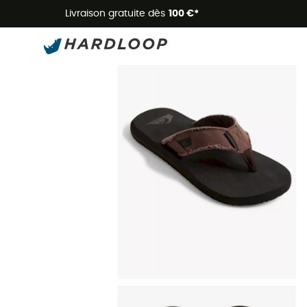
Livraison gratuite dès
100 €*