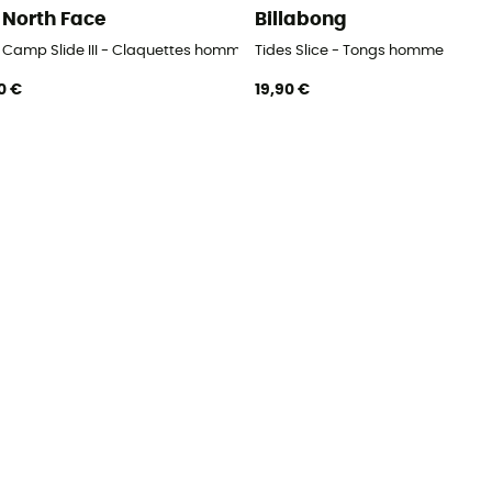
 North Face
Billabong
 Camp Slide III - Claquettes homme
Tides Slice - Tongs homme
0 €
19,90 €