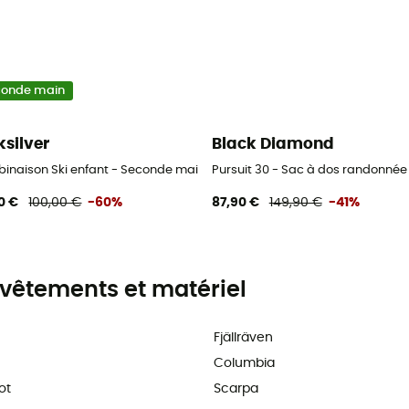
conde main
ksilver
Black Diamond
naison Ski enfant - Seconde main Pantalon ski enfant - Multicolore - 
Pursuit 30 - Sac à dos randonné
0 €
100,00 €
-60%
87,90 €
149,90 €
-41%
vêtements et matériel
Fjällräven
Columbia
ot
Scarpa