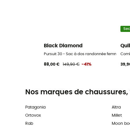
Se
Black Diamond
Qui
Pursuit 30 - Sac à dos randonnée femme
Combi
88,00 €
149,90 €
-41%
39,9
Nos marques de chaussures, 
Patagonia
Altra
Ortovox
Millet
Rab
Moon bo