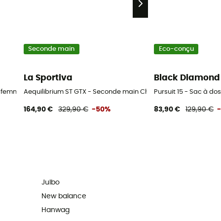
Seconde main
Eco-conçu
La Sportiva
Black Diamond
12-16 mois
e femme
Aequilibrium ST GTX - Seconde main Chaussures alpinisme ho
Pursuit 15 - Sac à 
164,90 €
329,90 €
-50%
83,90 €
129,90 €
Julbo
New balance
Hanwag