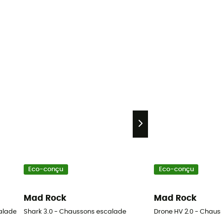
Eco-conçu
Eco-conçu
Mad Rock
Mad Rock
alade
Shark 3.0 - Chaussons escalade
Drone HV 2.0 - Chau