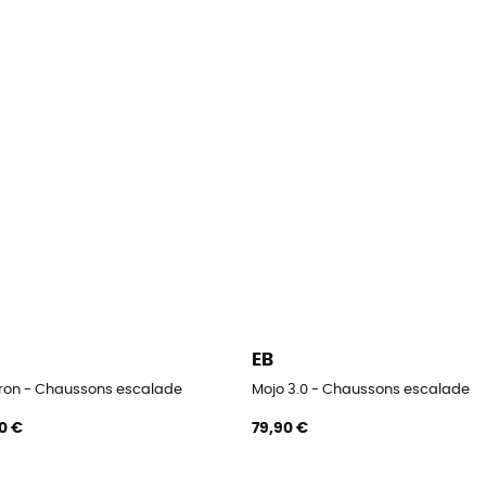
EB
tron - Chaussons escalade
Mojo 3.0 - Chaussons escalade
0 €
79,90 €