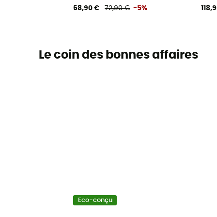
68,90 €
72,90 €
-5%
118,
Le coin des bonnes affaires
Eco-conçu