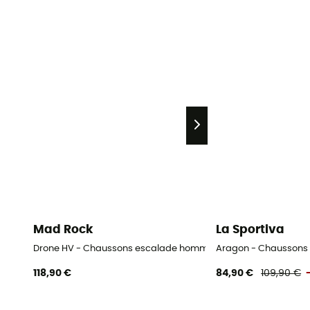
Mad Rock
La Sportiva
Drone HV - Chaussons escalade homme
Aragon - Chaussons
118,90 €
84,90 €
109,90 €