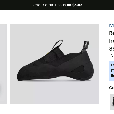
Promos d'été 🔥 -5 % EXTRA dès 2 produits* code Summer5
Retour gratuit sous
100 jours
-5% Extra - Code Summer5
M
R
h
8
TV
E
m
E
Co