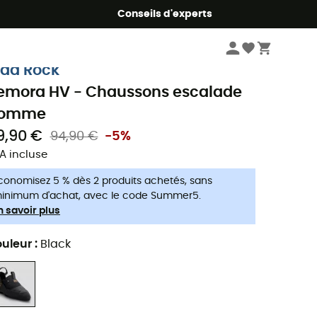
Conseils d'experts
Homme
Chaussures
Chaussons escalade homme
ad Rock
emora HV - Chaussons escalade
omme
9,90 €
94,90 €
-5%
A incluse
conomisez 5 % dès 2 produits achetés, sans
inimum d'achat, avec le code Summer5.
n savoir plus
uleur
:
Black