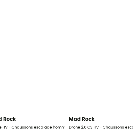
 Rock
Mad Rock
e HV - Chaussons escalade homme
Drone 2.0 CS HV - Chaussons esc