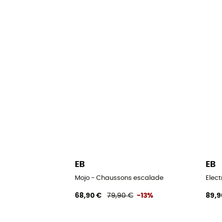
EB
EB
Mojo - Chaussons escalade
Elec
68,90 €
79,90 €
-13%
89,9