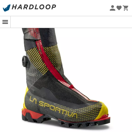
Promos d'été 🔥 -5 % EXTRA dès 2 produits* code Summer5
Eco-conçu
La Sportiva G-Summit : pour rejoindre le
sommet !
Nouveauté de chez
La Sportiva
, la
G-Summit
est taillée
pour l'alpinisme technique avec passages d'escalades,
sections verticales et expositions accentuées. La
G-
Summit
est un produit extrêmement thermique pour
l’alpinisme de haute altitude ou une double chaussure
robuste étonnamment légère et précise pour les
expéditions dans des climats très difficiles. Grâce à la
doublure amovible spéciale, la
G-Summit
s’avère être