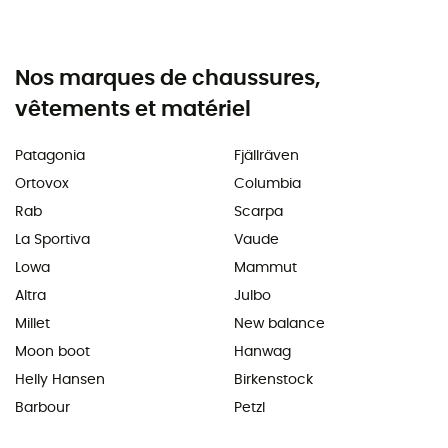
Nos marques de chaussures,
vêtements et matériel
Patagonia
Fjällräven
Ortovox
Columbia
Rab
Scarpa
La Sportiva
Vaude
Lowa
Mammut
Altra
Julbo
Millet
New balance
Moon boot
Hanwag
Helly Hansen
Birkenstock
Barbour
Petzl