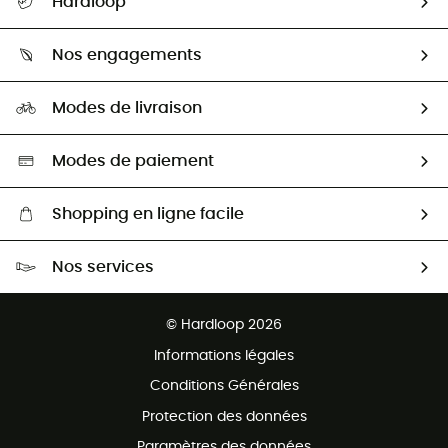
Hardloop
Retour & remboursement
Qui sommes-nous ?
Guide des tailles
Nos engagements
Carrières
Comment bien choisir ?
Notre empreinte
HardGuides
Modes de livraison
Seconde Main
Seconde main
Nos ambassadeurs
Aide & Contact
Sélection éco-responsable
Modes de paiement
Shopping en ligne facile
Livraison gratuite dès 100 €
Nos services
Retour gratuit sous 100 jours
Ventes aux groupes & club
Service client gratuit
© Hardloop 2026
Programme d'affiliation
Informations légales
Conditions Générales
Protection des données
Paramètres des données