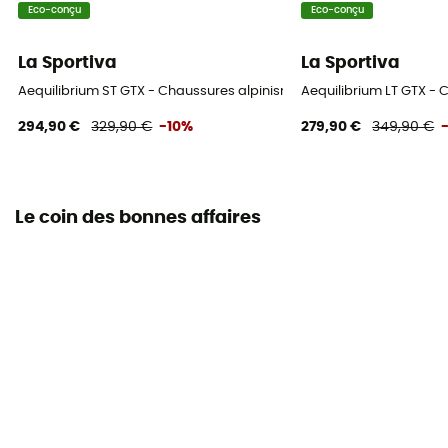
Eco-conçu
Eco-conçu
La Sportiva
La Sportiva
Aequilibrium ST GTX - Chaussures alpinisme homme
Aequilibrium LT GTX -
294,90 €
329,90 €
-10%
279,90 €
349,90 €
Le coin des bonnes affaires