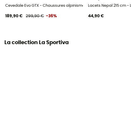
Système Fermeture
Cevedale Evo GTX - Chaussures alpinisme homme
Lacets Nepal 215 cm -
Boa®
189,90 €
299,90 €
-36%
44,90 €
Matière de la tige
Synthétique
La collection La Sportiva
Protection thermique
Oui
Protection
Pare-pierre
Propriétés
Isolant
Ressemelage possible
Oui