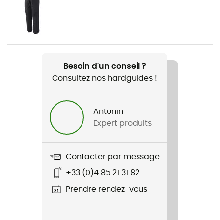
Genre
Homme
Poids
2 x 850 g
Besoin d'un conseil ?
Consultez nos hardguides !
Nom du produit
G-Summit
Antonin
Crampons compatibles
Expert produits
Automatiques
Compatibilité avec crampons
Contacter par message
Oui
+33 (0)4 85 21 31 82
Technologies utilisées
Prendre rendez-vous
Vibram / Gore-Tex®