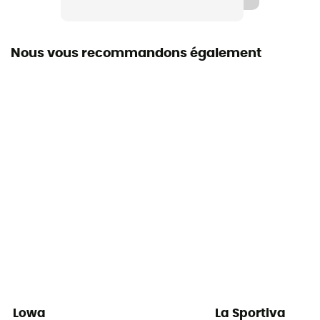
Imperméabilité
Oui
Nous vous recommandons également
Rigidité de la semelle
Rigide
Semelle intérieure amovible
Oui
Semelle extérieure
Vibram
Hauteur de tige
Tige haute
Label
Origine Européenne Garantie
Lowa
La Sportiva