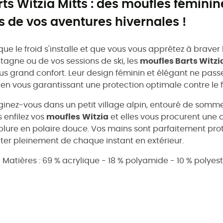
rts Witzia Mitts : des moufles féminin
rs de vos aventures hivernales !
que le froid s'installe et que vous vous apprêtez à brave
agne ou de vos sessions de ski, les
moufles Barts Witzi
lus grand confort. Leur design féminin et élégant ne pas
 en vous garantissant une protection optimale contre le f
inez-vous dans un petit village alpin, entouré de sommet
 enfilez vos
moufles
Witzia
et elles vous procurent une 
lure en polaire douce. Vos mains sont parfaitement prot
iter pleinement de chaque instant en extérieur.
Matières : 69 % acrylique - 18 % polyamide - 10 % polyes