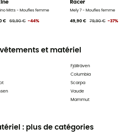
ine
Racer
no Mitts - Moufles femme
Mely 7 - Moufles femme
0 €
69,90 €
-44%
49,90 €
79,90 €
-37%
vêtements et matériel
Fjällräven
Columbia
ot
Scarpa
nsen
Vaude
Mammut
riel : plus de catégories