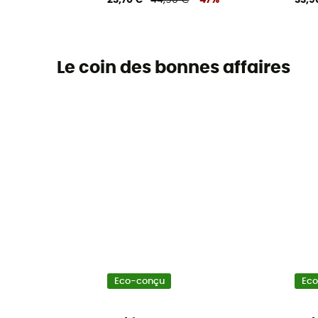
23,70 €
44,90 €
-47%
33,9
Le coin des bonnes affaires
Eco-conçu
Ec