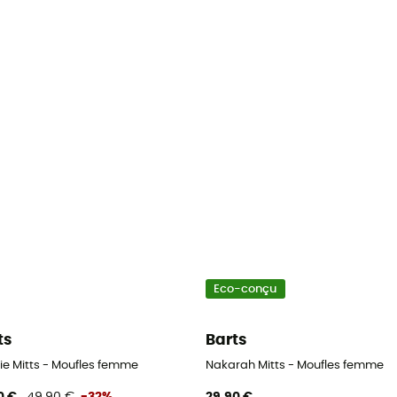
Eco-conçu
ts
Barts
ie Mitts - Moufles femme
Nakarah Mitts - Moufles femme