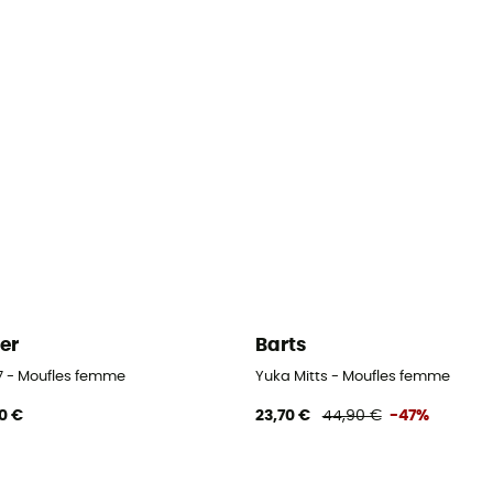
er
Barts
 7 - Moufles femme
Yuka Mitts - Moufles femme
0 €
23,70 €
44,90 €
-47%