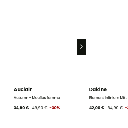
Auclair
Dakine
Autumn - Moufles femme
Element Infinium Mit
34,90 €
49,90 €
-30%
42,00 €
64,90 €
-