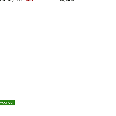
0 €
49,90 €
-32%
29,90 €
o-conçu