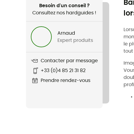
Ba
Besoin d'un conseil ?
lo
Consultez nos hardguides !
Lors
Arnaud
mont
Expert produits
le p
tout
Contacter par message
Imag
Vous
+33 (0)4 85 21 31 82
doub
Prendre rendez-vous
prof