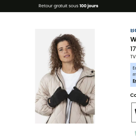
Promos d'été 🔥 -5 % EXTRA dès 2 produits* code Summer5
Retour gratuit sous
100 jours
-5% Extra - Code Summer5
B
W
1
TV
E
m
E
Co