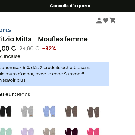
Conseils d'experts
Femme
Vêtements
Gants et moufles femme
Moufles
arts
itzia Mitts - Moufles femme
7,00 €
24,90 €
-32%
A incluse
conomisez 5 % dès 2 produits achetés, sans
inimum d'achat, avec le code Summer5.
n savoir plus
uleur
:
Black