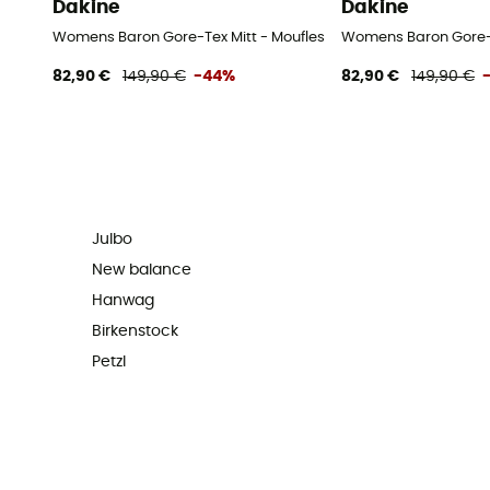
Dakine
Dakine
Womens Baron Gore-Tex Mitt - Moufles femme
Womens Baron Gore-T
82,90 €
149,90 €
-44%
82,90 €
149,90 €
Julbo
New balance
Hanwag
Birkenstock
Petzl