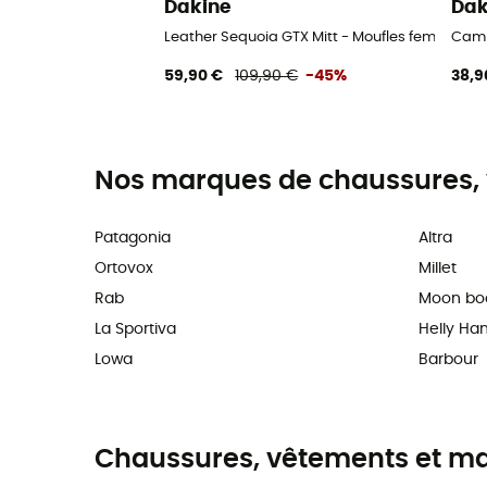
Dakine
Dak
Leather Sequoia GTX Mitt - Moufles femme
Cami
59,90 €
109,90 €
-45%
38,9
Nos marques de chaussures, 
Patagonia
Altra
Ortovox
Millet
Rab
Moon bo
La Sportiva
Helly Ha
Lowa
Barbour
Chaussures, vêtements et maté