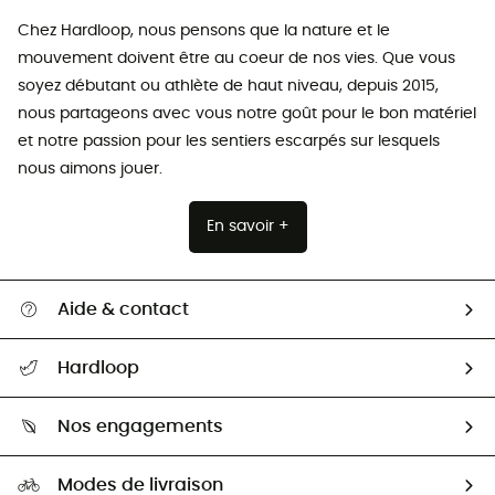
Chez Hardloop, nous pensons que la nature et le
mouvement doivent être au coeur de nos vies. Que vous
soyez débutant ou athlète de haut niveau, depuis 2015,
nous partageons avec vous notre goût pour le bon matériel
et notre passion pour les sentiers escarpés sur lesquels
nous aimons jouer.
En savoir +
Aide & contact
Suivre mon colis
Hardloop
Retour & remboursement
Qui sommes-nous ?
Guide des tailles
Nos engagements
Carrières
Comment bien choisir ?
Notre empreinte
HardGuides
Modes de livraison
Seconde Main