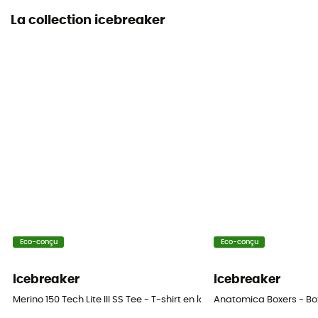
La collection icebreaker
Eco-conçu
Eco-conçu
icebreaker
icebreaker
Merino 150 Tech Lite III SS Tee - T-shirt en laine mérinos homme
Anatomica Boxers - B