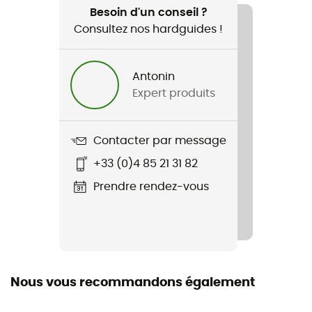
Besoin d'un conseil ?
Consultez nos hardguides !
Nom du produit
Mountaineer Mid Calf
Antonin
Label
Expert produits
ZQ Merino
Matières
Contacter par message
80% Laine mérinos19% Nylon1% LYCRA®
+33 (0)4 85 21 31 82
Hauteur
Prendre rendez-vous
Mi-Haute
Laine Mérinos
Oui
Nous vous recommandons également