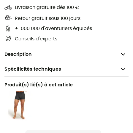
Support de la voûte plantaire pour la stabilité
Livraison gratuite dès 100 €
Pointe sans couture pour ne pas gêner et éviter les
ampoules
Retour gratuit sous 100 jours
Zone respirante pour une meilleure ventilation
+1 000 000 d'aventuriers équipés
Articulation adaptée pour limiter l’épaisseur inutile
Conseils d'experts
Bord-côte pour le confort
Poids : 180 g (taille M, 42-44)
Description
Spécificités techniques
Recommandé pour
Produit(s) lié(s) à cet article
Randonnée / Trekking / Alpinisme
Genre
Homme
Poids
180 g (M)