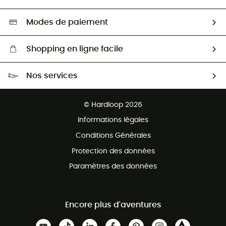
Seconde main
Nos ambassadeurs
Aide & Contact
Sélection éco-responsable
Modes de paiement
Shopping en ligne facile
Livraison gratuite dès 100 €
Nos services
Retour gratuit sous 100 jours
Ventes aux groupes & club
Service client gratuit
© Hardloop 2026
Programme d'affiliation
Informations légales
Conditions Générales
Protection des données
Paramètres des données
Encore plus d'aventures