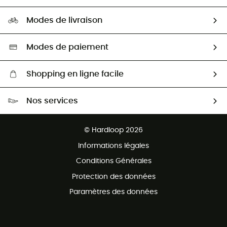
Carrières
Comment bien choisir ?
Notre empreinte
HardGuides
Modes de livraison
Seconde Main
Seconde main
Nos ambassadeurs
Aide & Contact
Sélection éco-responsable
Modes de paiement
Shopping en ligne facile
Livraison gratuite dès 100 €
Nos services
Retour gratuit sous 100 jours
Ventes aux groupes & club
Service client gratuit
© Hardloop 2026
Programme d'affiliation
Informations légales
Conditions Générales
Protection des données
Paramètres des données