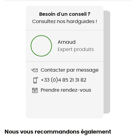
Recommandé pour
Lifestyle
Besoin d'un conseil ?
Consultez nos hardguides !
Genre
Femme
Arnaud
Expert produits
Poids
1 160 g
Contacter par message
Nom du produit
+33 (0)4 85 21 31 82
Coastal Parka
Prendre rendez-vous
Technologies utilisées
Helly Tech® / Primaloft® Black Eco
Imperméabilité
Oui
Nous vous recommandons également