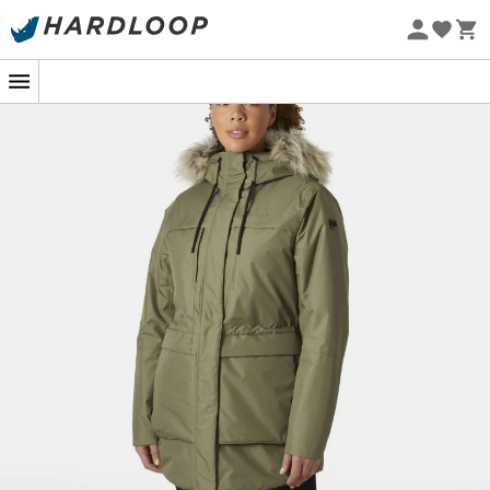
Promos d'été 🔥 -5 % EXTRA dès 2 produits* code Summer5
-5% Extra - Code Summer5
Eco-conçu