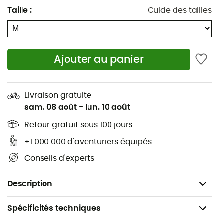
tous les éléments non fixés avant lavage. Sécher en
Taille
:
Guide des tailles
machine pour réactiver le traitement déperlant. Laver
avec des couleurs similaires. N'utilisez surtout pas
d'assouplissent.
Ajouter au panier
Tissu extérieur: 100 % polyester.
Doublure: 100 % polyester.
Livraison gratuite
Fausse fourrure: 85 % acrylique, 15 % polyester.
sam. 08 août
-
lun. 10 août
Doublure: 100 % polyamide.
Retour gratuit sous 100 jours
+1 000 000 d'aventuriers équipés
Isolant: 80 % polyester (recyclé),
Conseils d'experts
20 % polyester
Poids : 1150g
Description
Spécificités techniques