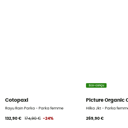
Label
Bluesign / Recyclé / PFC-Free
Capuche
Oui
Poches
3 poches
Matières
[principale] 100% polyester / [isolation] 100% polyester
recyclé / [doublure] 100% polyester recyclé
Eco-conçu
Cotopaxi
Picture Organic 
Rayu Rain Parka - Parka femme
Hilka Jkt - Parka femm
132,90 €
174,90 €
-24%
269,90 €