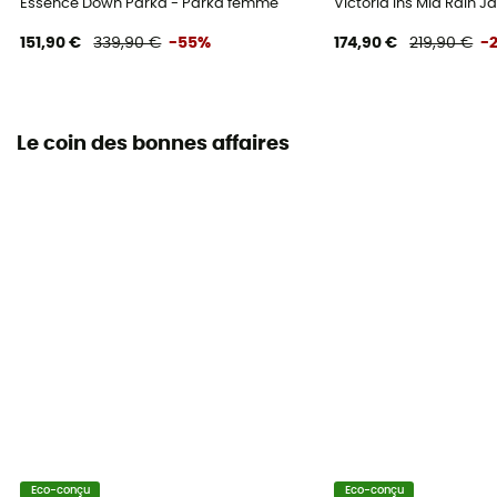
Essence Down Parka - Parka femme
Victoria Ins Mid Rain 
151,90 €
339,90 €
-55%
174,90 €
219,90 €
-
Le coin des bonnes affaires
Eco-conçu
Eco-conçu