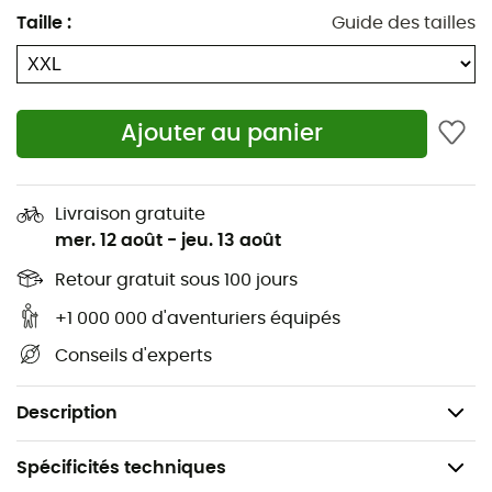
Mentonnière en tricot brossé
Taille
:
Guide des tailles
Poches pour les mains avec fermeture éclair YKK®
Manches raglan pour la liberté de mouvement
Logo imprimé HH®
Ajouter au panier
Ourlet élastique
Tissu extensible dans les 2 sens
Capuche élastique
Livraison gratuite
mer. 12 août
-
jeu. 13 août
Poignets élastiques
Coudes articulés pour une liberté de mouvement
Retour gratuit sous 100 jours
produit bluesign®
+1 000 000 d'aventuriers équipés
DWR sans PFC
Conseils d'experts
Contenu recyclé
Poids : 600g.
Description
Spécificités techniques