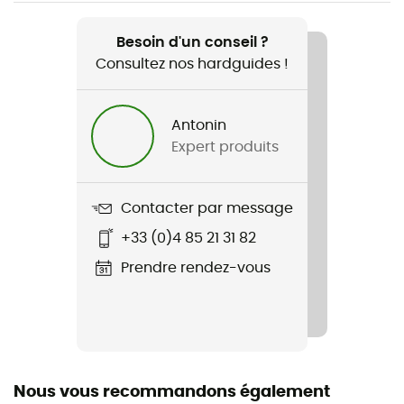
Recommandé pour
Randonnée / Escalade / Ski de randonnée / Trekking /
Besoin d'un conseil ?
Alpinisme / Ski / Ski alpinisme
Consultez nos hardguides !
Genre
Antonin
Homme
Expert produits
Poids
600 g
Contacter par message
+33 (0)4 85 21 31 82
Nom du produit
Verglas Hooded Insulator
Prendre rendez-vous
Technologies utilisées
Primaloft® Black Eco
Imperméabilité
Nous vous recommandons également
Déperlant