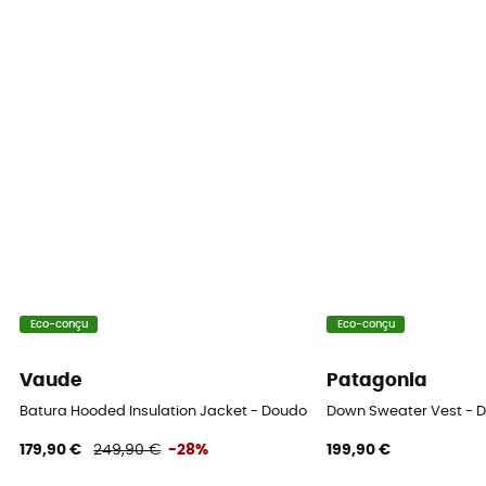
Label
Bluesign / Recyclé / Ecomatériau / PFC-Free
Capuche
Oui
Poches
2 poches
Isolation
Isolation synthétique
Eco-conçu
Eco-conçu
Matières
Vaude
Patagonia
[principale] 100 % polyester
Batura Hooded Insulation Jacket - Doudoune homme
Down Sweater Vest -
Indication du matériau
179,90 €
249,90 €
-28%
199,90 €
Primaloft® Black Eco