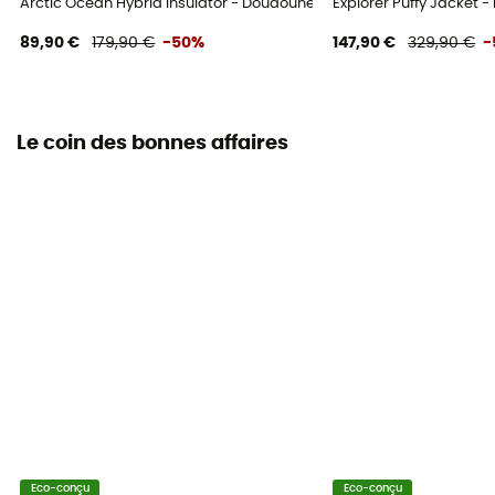
Arctic Ocean Hybrid Insulator - Doudoune homme
Explorer Puffy Jacket
89,90 €
179,90 €
-50%
147,90 €
329,90 €
-
Le coin des bonnes affaires
Eco-conçu
Eco-conçu