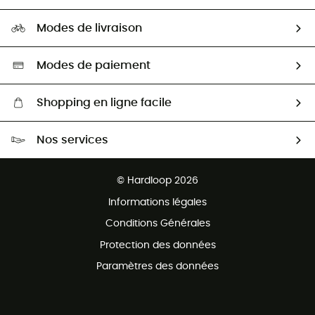
Carrières
Comment bien choisir ?
Notre empreinte
HardGuides
Modes de livraison
Seconde Main
Seconde main
Nos ambassadeurs
Aide & Contact
Sélection éco-responsable
Modes de paiement
Shopping en ligne facile
Livraison gratuite dès 100 €
Nos services
Retour gratuit sous 100 jours
Ventes aux groupes & club
Service client gratuit
© Hardloop 2026
Programme d'affiliation
Informations légales
Conditions Générales
Protection des données
Paramètres des données