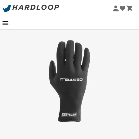
Promos d'été 🔥 -5 % EXTRA dès 2 produits* code Summer5
-5% Extra - Code Summer5