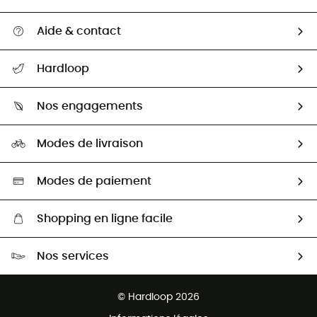
Aide & contact
Suivre mon colis
Hardloop
Retour & remboursement
Qui sommes-nous ?
Guide des tailles
Nos engagements
Carrières
Comment bien choisir ?
Notre empreinte
HardGuides
Modes de livraison
Seconde Main
Seconde main
Nos ambassadeurs
Aide & Contact
Sélection éco-responsable
Modes de paiement
Shopping en ligne facile
Livraison gratuite dès 100 €
Nos services
Retour gratuit sous 100 jours
Ventes aux groupes & club
Service client gratuit
© Hardloop 2026
Programme d'affiliation