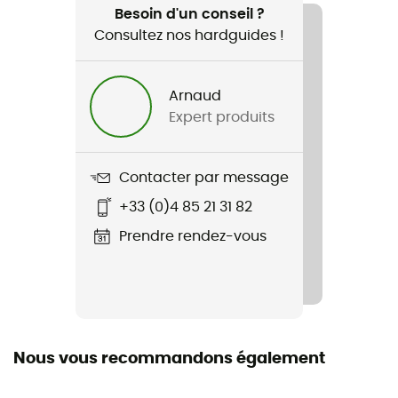
Vélo / Gravel / Vélo de route
Besoin d'un conseil ?
Consultez nos hardguides !
Genre
Homme / Femme
Arnaud
Expert produits
Poids
109 g
Contacter par message
Nom du produit
+33 (0)4 85 21 31 82
Perfetto Max Glove
Prendre rendez-vous
Technologies utilisées
Gore-Tex Infinium ™ Windstopper®
Imperméabilité
Oui
Nous vous recommandons également
Coupe-Vent