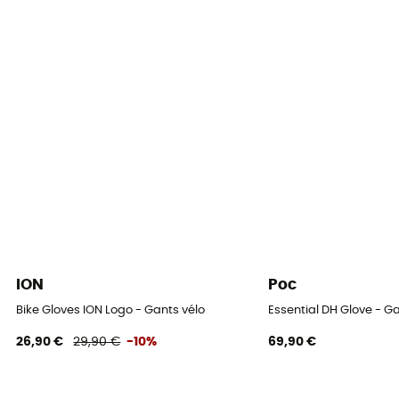
Oui
Protection thermique
Oui
Eléments réfléchissants
Oui
Compatible écran tactile
Oui
ION
Poc
Bike Gloves ION Logo - Gants vélo
Essential DH Glove - G
26,90 €
29,90 €
-10%
69,90 €