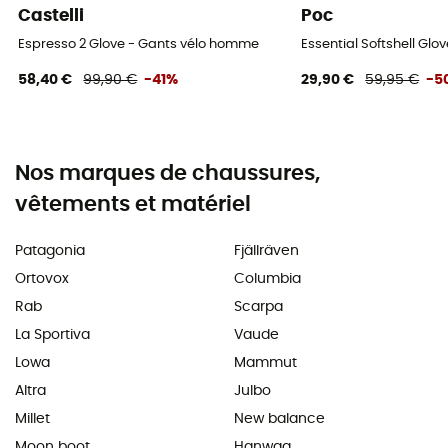
Castelli
Poc
Espresso 2 Glove - Gants vélo homme
Essential Softshell Glo
58,40 €
99,90 €
-41%
29,90 €
59,95 €
-5
Nos marques de chaussures,
vêtements et matériel
Patagonia
Fjällräven
Ortovox
Columbia
Rab
Scarpa
La Sportiva
Vaude
Lowa
Mammut
Altra
Julbo
Millet
New balance
Moon boot
Hanwag