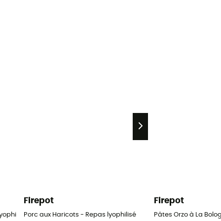
Firepot
Firepot
yophilisé
Porc aux Haricots - Repas lyophilisé
Pâtes Orzo à La Bolog