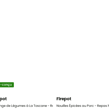
o-conçu
epot
Firepot
nge de Légumes à La Toscane - Repas lyophilisé
Nouilles Épicées au Porc - Repas l