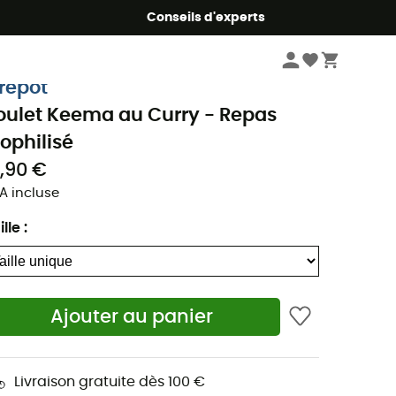
Conseils d'experts
Nutrition
Repas lyophilisés
irepot
oulet Keema au Curry - Repas
yophilisé
2,90 €
A incluse
ille
:
Ajouter au panier
Livraison gratuite dès 100 €