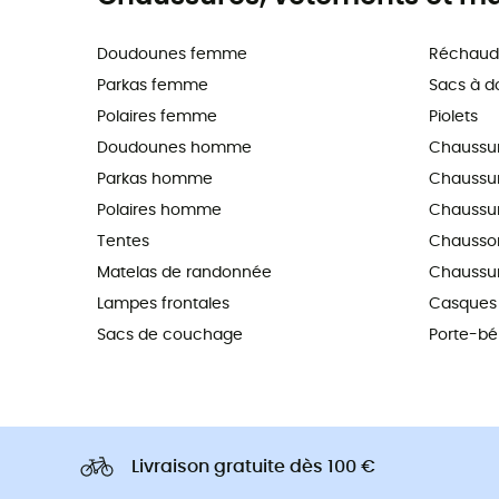
Doudounes femme
Réchaud
Parkas femme
Sacs à d
Polaires femme
Piolets
Doudounes homme
Chaussu
Parkas homme
Chaussure
Polaires homme
Chaussur
Tentes
Chausson
Matelas de randonnée
Chaussur
Lampes frontales
Casques 
Sacs de couchage
Porte-b
Livraison gratuite dès 100 €