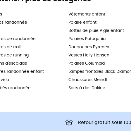
s
Vêtements enfant
os randonnée
Polaire enfant
Bottes de pluie Aigle enfant
res de randonnée
Polaires Patagonia
s de trail
Doudounes Pyrenex
es de running
Vestes Helly Hansen
s d'escalade
Polaires Columbia
es randonnée enfant
Lampes frontales Black Diamo
vélo
Chaussures Meindl
ébés randonnée
Sacs à dos Dakine
Retour gratuit sous 100