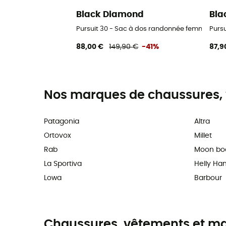
Black Diamond
Bla
Pursuit 30 - Sac à dos randonnée femme
Purs
88,00 €
149,90 €
-41%
87,9
Nos marques de chaussures, 
Patagonia
Altra
Ortovox
Millet
Rab
Moon bo
La Sportiva
Helly Ha
Lowa
Barbour
Chaussures, vêtements et maté