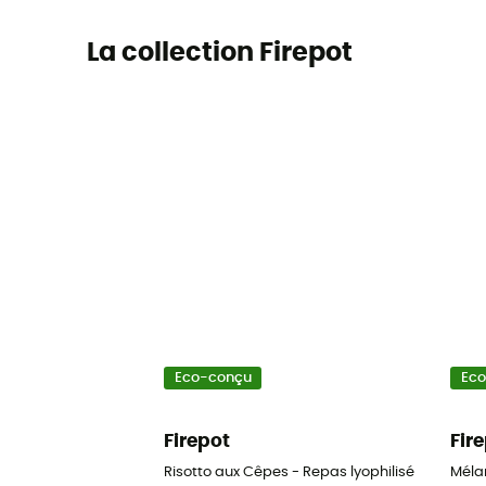
La collection Firepot
Eco-conçu
Ec
Firepot
Fir
Risotto aux Cêpes - Repas lyophilisé
Méla