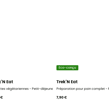
Eco-conçu
k'N Eat
Trek'N Eat
ttes végétariennes - Petit-déjeuner
Préparation pour pain complet - 
 €
7,90 €