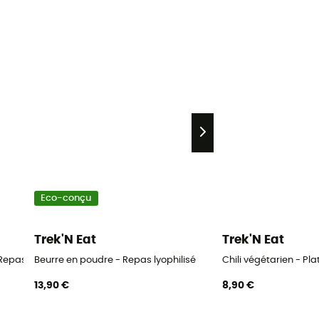
Eco-conçu
Trek'N Eat
Trek'N Eat
Repas lyophilisé
Beurre en poudre - Repas lyophilisé
Chili végétarien - Pla
13,90 €
8,90 €