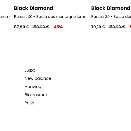
Black Diamond
Black Diamond
 femme
Pursuit 30 - Sac à dos montagne femme
Pursuit 30 - Sac à 
87,90 €
159,90 €
-45%
79,10 €
159,90 €
-
Julbo
New balance
Hanwag
Birkenstock
Petzl