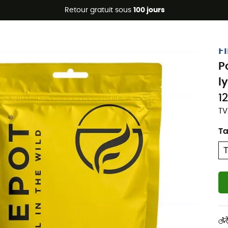
Promos d'été 🔥 -5 % EXTRA dès 2 produits* code Summer5
Retour gratuit sous
100 jours
F
P
l
1
TV
Ta