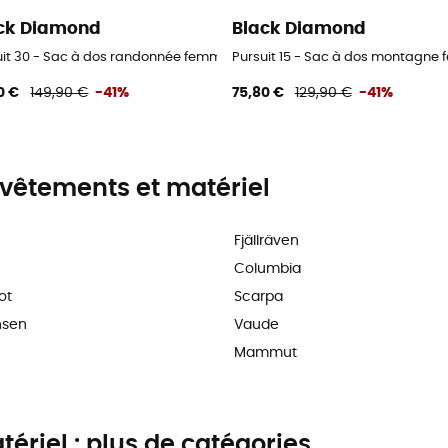
ck Diamond
Black Diamond
uit 30 - Sac à dos randonnée femme
Pursuit 15 - Sac à dos montagne
0 €
149,90 €
-41%
75,80 €
129,90 €
-41%
vêtements et matériel
Fjällräven
Columbia
ot
Scarpa
nsen
Vaude
Mammut
riel : plus de catégories