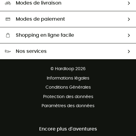
HardGuides
Modes de livraison
Seconde Main
Seconde main
Nos ambassadeurs
Aide & Contact
Sélection éco-responsable
Modes de paiement
Shopping en ligne facile
Livraison gratuite dès 100 €
Nos services
Retour gratuit sous 100 jours
Ventes aux groupes & club
Service client gratuit
© Hardloop 2026
Programme d'affiliation
Informations légales
Conditions Générales
Protection des données
Paramètres des données
Encore plus d'aventures