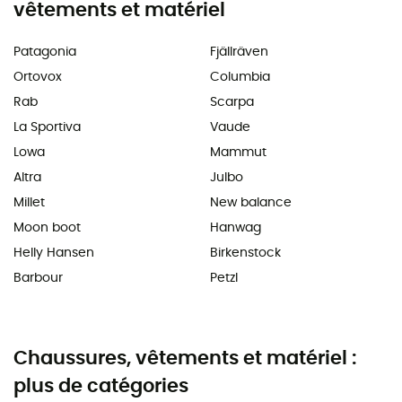
vêtements et matériel
Patagonia
Fjällräven
Ortovox
Columbia
Rab
Scarpa
La Sportiva
Vaude
Lowa
Mammut
Altra
Julbo
Millet
New balance
Moon boot
Hanwag
Helly Hansen
Birkenstock
Barbour
Petzl
Chaussures, vêtements et matériel :
plus de catégories