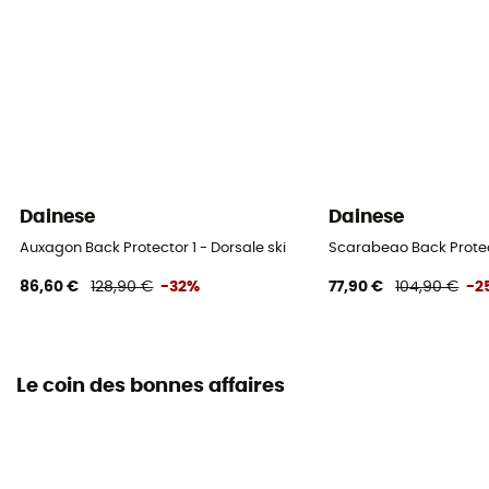
Dainese
Dainese
Auxagon Back Protector 1 - Dorsale ski
Scarabeao Back Protect
86,60 €
128,90 €
-32%
77,90 €
104,90 €
-2
Le coin des bonnes affaires