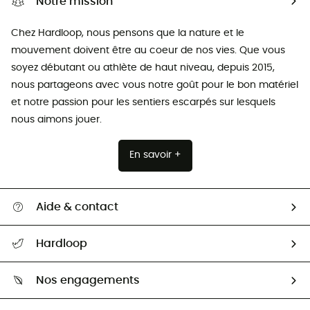
Notre mission
Chez Hardloop, nous pensons que la nature et le
mouvement doivent être au coeur de nos vies. Que vous
soyez débutant ou athlète de haut niveau, depuis 2015,
nous partageons avec vous notre goût pour le bon matériel
et notre passion pour les sentiers escarpés sur lesquels
nous aimons jouer.
En savoir +
Aide & contact
Suivre mon colis
Hardloop
Retour & remboursement
Qui sommes-nous ?
Guide des tailles
Nos engagements
Carrières
Comment bien choisir ?
Notre empreinte