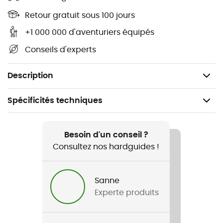
Retour gratuit sous 100 jours
Matériaux : tissu principal Carezza & mousse à
mémoire de forme souple Crash Absorb
+1 000 000 d'aventuriers équipés
Ceinture lombaire réglable
Conseils d'experts
Rembourrages pour le buste
Homologation : CE EN 1621.1 Lev 2
Description
Spécificités techniques
Recommandé pour
Ski alpin / Ski freeride
Besoin d'un conseil ?
Consultez nos hardguides !
Poids
680 g
Sanne
Experte produits
Nom du produit
Flexagon Waistcoat 2