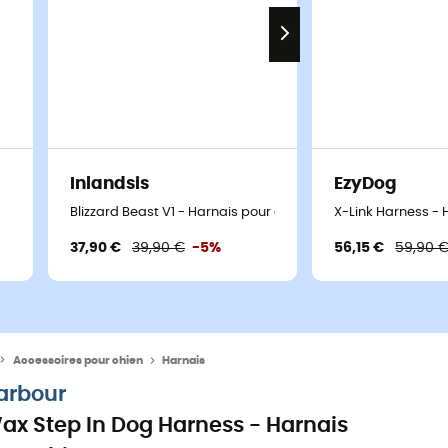
Inlandsis
EzyDog
Blizzard Beast V1 - Harnais pour chien
X-Link Harness - 
37,90 €
39,90 €
-5%
56,15 €
59,90 
Accessoires pour chien
Harnais
arbour
ax Step In Dog Harness - Harnais