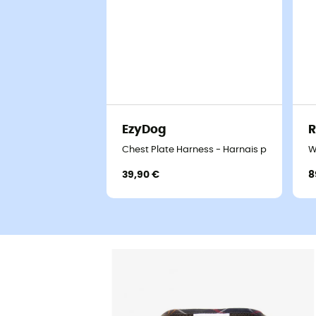
EzyDog
R
Chest Plate Harness - Harnais pour chien
W
39,90 €
8