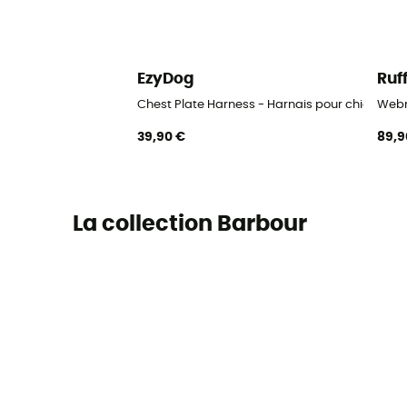
EzyDog
Ruf
Chest Plate Harness - Harnais pour chien
Webm
39,90 €
89,9
La collection Barbour