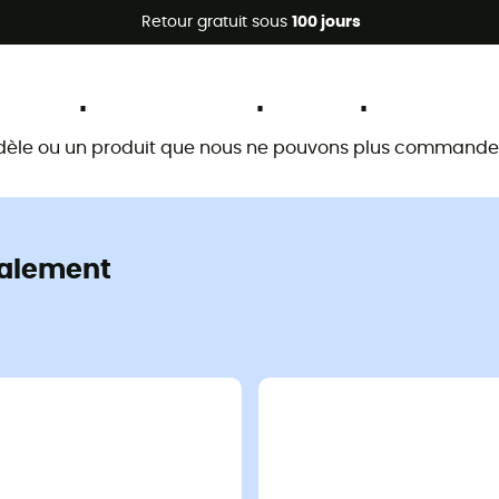
Promos d'été 🔥 -5 % EXTRA dès 2 produits* code Summer5
Retour gratuit sous
100 jours
Ce produit n'est plus disponible
dèle ou un produit que nous ne pouvons plus commander 
alement