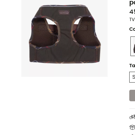
p
4
TV
Co
Ta