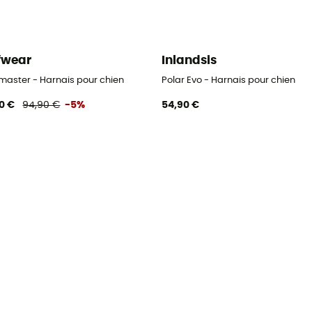
fwear
Inlandsis
aster - Harnais pour chien
Polar Evo - Harnais pour chien
0 €
94,90 €
-5%
54,90 €