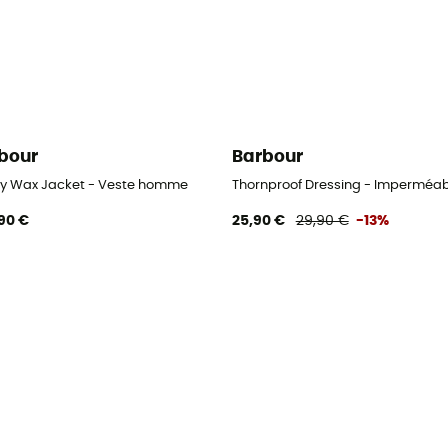
bour
Barbour
r chien
y Wax Jacket - Veste homme
Thornproof Dressing - Imperméabi
90 €
25,90 €
29,90 €
-13%