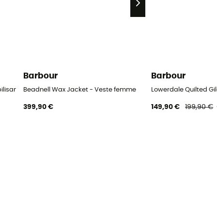
Barbour
Barbour
lisant
Beadnell Wax Jacket - Veste femme
Lowerdale Quilted G
399,90 €
149,90 €
199,90 €