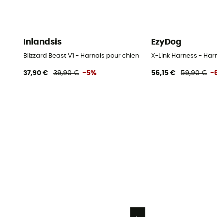
Inlandsis
EzyDog
Blizzard Beast V1 - Harnais pour chien
X-Link Harness - Har
37,90 €
39,90 €
-5%
56,15 €
59,90 €
-