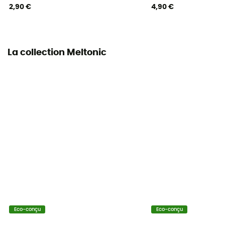
2,90 €
4,90 €
La collection Meltonic
Eco-conçu
Eco-conçu