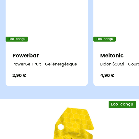
Eco-conçu
Eco-conçu
Powerbar
Meltonic
PowerGel Fruit - Gel énergétique
Bidon 650Ml - Gour
2,90 €
4,90 €
Un zeste d'énergie pour vos exploits
Eco-conçu
sportifs !
En pleine ascension d'une montagne ou à mi-chemin
d'un marathon, chaque sportif connaît ce moment où