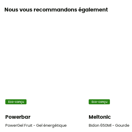
14,2 g
Nous vous recommandons également
Protéines
1 g
Sodium
0,3 mg
Potassium
8,9 mg
Magnésium
0,5 mg
Eco-conçu
Eco-conçu
Matières grasses
1 g
Powerbar
Meltonic
PowerGel Fruit - Gel énergétique
Bidon 650Ml - Gourde