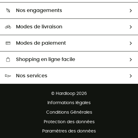
Qui sommes-nous ?
Guide des tailles
Nos engagements
Carrières
Comment bien choisir ?
Notre empreinte
HardGuides
Modes de livraison
Seconde Main
Seconde main
Nos ambassadeurs
Aide & Contact
Sélection éco-responsable
Modes de paiement
Shopping en ligne facile
Livraison gratuite dès 100 €
Nos services
Retour gratuit sous 100 jours
Ventes aux groupes & club
Service client gratuit
© Hardloop 2026
Programme d'affiliation
Informations légales
Conditions Générales
Protection des données
Paramètres des données