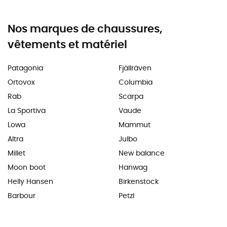
Nos marques de chaussures,
vêtements et matériel
Patagonia
Fjällräven
Ortovox
Columbia
Rab
Scarpa
La Sportiva
Vaude
Lowa
Mammut
Altra
Julbo
Millet
New balance
Moon boot
Hanwag
Helly Hansen
Birkenstock
Barbour
Petzl