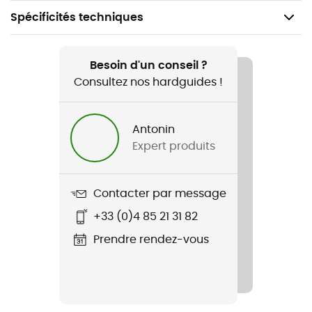
Spécificités techniques
Recommandé pour
Trail / Running
Besoin d'un conseil ?
Consultez nos hardguides !
Poids
20 g
Antonin
Expert produits
Nom du produit
Tonic Gel Bio Endurance - Étui 6 Gels
Contacter par message
Label
+33 (0)4 85 21 31 82
Bio
Prendre rendez-vous
Valeur énergétique
57 kcal
Glucides