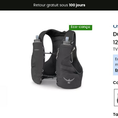
Promos d'été 🔥 -5 % EXTRA dès 2 produits* code Summer5
Retour gratuit sous
100 jours
-5% Extra - Code Summer5
O
Eco-conçu
D
1
TV
E
m
E
Co
Ta