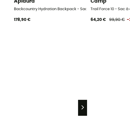
Apidura
Camp
Backcountry Hydration Backpack - Sac à dos d'hydratation
Trail Force 10 - Sac à 
178,90 €
64,20 €
99,90 €
-