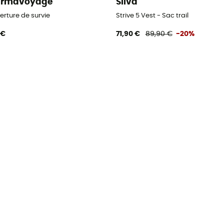
armavoyage
Silva
erture de survie
Strive 5 Vest - Sac trail
 €
71,90 €
89,90 €
-20%