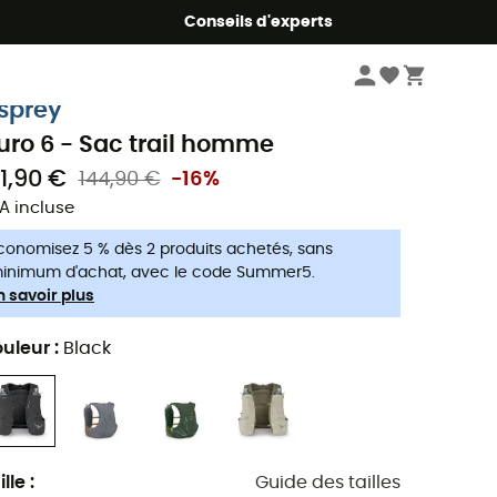
Conseils d'experts
Trail-running
Sacs de trail
sprey
uro 6 - Sac trail homme
21,90 €
144,90 €
-16%
A incluse
conomisez 5 % dès 2 produits achetés, sans
inimum d'achat, avec le code Summer5.
n savoir plus
uleur
:
Black
ille
:
Guide des tailles