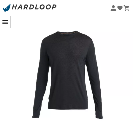
Promos d'été 🔥 -5 % EXTRA dès 2 produits* code Summer5
-5% Extra - Code Summer5
Eco-conçu
Icebreaker Merino 125 Cool-Lite Sphere III
LS Tee : la fraîcheur et la performance
pour des aventures en plein air !
Que ce soit pour une randonnée en montagne, une
session de trail running ou une escapade en plein air, le
t-shirt
Icebreaker Merino 125 Cool-Lite Sphere III LS Tee
vous accompagnera avec confort et style. Sa
conception ingénieuse allie une matière douce et
naturelle à des performances techniques de pointe.
Grâce à sa construction en laine mérinos et en
tissu
Cool-Lite
, le T-shirt
Icebreaker Merino 125 Cool Lite