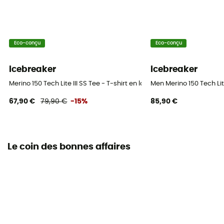
Eco-conçu
Eco-conçu
icebreaker
icebreaker
Merino 150 Tech Lite III SS Tee - T-shirt en laine mérinos homme
Men Merino 150 Tech Li
67,90 €
79,90 €
-15%
85,90 €
Le coin des bonnes affaires