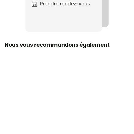
Manches
Prendre rendez-vous
Longues
Matières
100 % mérinos
Nous vous recommandons également
Laine Mérinos
Oui