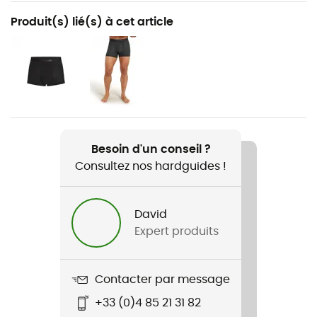
Recommandé pour
Produit(s) lié(s) à cet article
Randonnée / Running / Trekking
Genre
Homme
Poids
206 g
Besoin d'un conseil ?
Consultez nos hardguides !
Nom du produit
Merino 125 Cool-Lite Sphere III LS Tee
David
Coupe
Expert produits
Standard
Label
Contacter par message
ZQ Merino
+33 (0)4 85 21 31 82