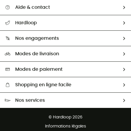
Aide & contact
Suivre mon colis
Hardloop
Retour & remboursement
Qui sommes-nous ?
Guide des tailles
Nos engagements
Carrières
Comment bien choisir ?
Notre empreinte
HardGuides
Modes de livraison
Seconde Main
Seconde main
Nos ambassadeurs
Aide & Contact
Sélection éco-responsable
Modes de paiement
Shopping en ligne facile
Livraison gratuite dès 100 €
Nos services
Retour gratuit sous 100 jours
Ventes aux groupes & club
Service client gratuit
© Hardloop 2026
Programme d'affiliation
Informations légales