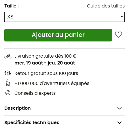
Régule la température
Taille
:
Guide des tailles
Anti-odeurs
Col rond
Ajouter au panier
Longues manches
Respirant
Livraison gratuite dès 100 €
Trail running
mer. 19 août
-
jeu. 20 août
Running
Retour gratuit sous 100 jours
+1 000 000 d'aventuriers équipés
Matériau : 60% lyocell, 40% laine
Conseils d'experts
Type de matériau : laine mérinos
Epaisseur de la matière : 18,9 microns, 150 g/m.
Description
Spécificités techniques