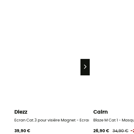
Diezz
Cairn
Ecran Cat.3 pour visière Magnet - Ecrans de rechange
Blaze M Cat 1 - Masqu
39,90 €
26,90 €
34,90 €
-