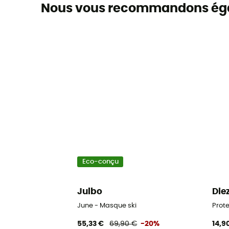
Nous vous recommandons ég
Eco-conçu
Julbo
Die
June - Masque ski
Prote
55,33 €
69,90 €
-20%
14,9