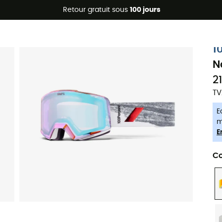
Promos d'été 🔥 -5 % EXTRA dès 2 produits* code Summer5
Retour gratuit sous
100 jours
-5% Extra - Code Summer5
1
N
2
TV
E
m
E
Co