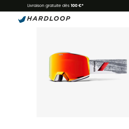
Livraison gratuite dès
100 €*