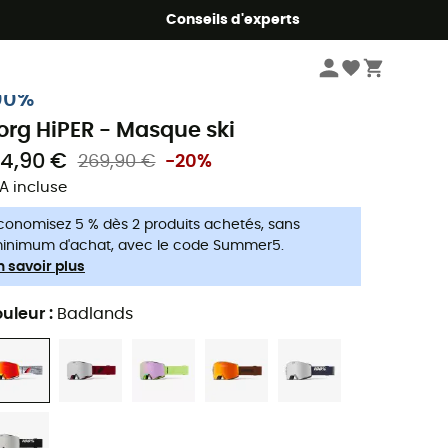
Conseils d'experts
Sports d'hiver
Masques ski
00%
org HiPER - Masque ski
14,90 €
269,90 €
-20%
A incluse
conomisez 5 % dès 2 produits achetés, sans
inimum d'achat, avec le code Summer5.
n savoir plus
uleur
:
Badlands