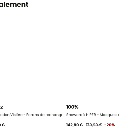
alement
zz
100%
ction Visière - Ecrans de rechange
Snowcraft HiPER - Masque ski
0 €
142,90 €
179,90 €
-20%