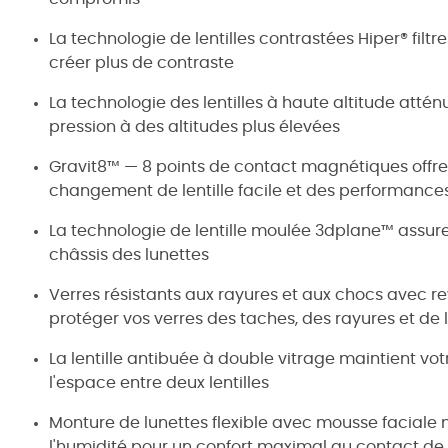
La technologie de lentilles contrastées Hiper® filt
créer plus de contraste
La technologie des lentilles à haute altitude atténu
pression à des altitudes plus élevées
Gravit8™ — 8 points de contact magnétiques offre
changement de lentille facile et des performance
La technologie de lentille moulée 3dplane™ assure 
châssis des lunettes
Verres résistants aux rayures et aux chocs avec 
protéger vos verres des taches, des rayures et de 
La lentille antibuée à double vitrage maintient vot
l'espace entre deux lentilles
Monture de lunettes flexible avec mousse facial
l'humidité pour un confort maximal au contact de