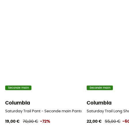
Seconde main
Seconde main
Columbia
Columbia
Saturday Trail Pant - Seconde main Pantalon randonnée homme - B
Saturday Trail Long Sh
19,00 €
70,00 €
-72%
22,00 €
55,00 €
-6