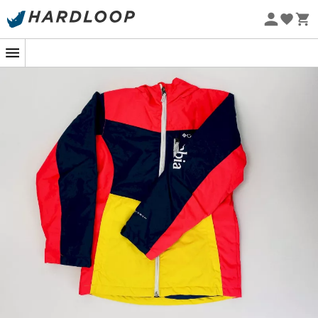
Promos d'été 🔥 -5 % EXTRA dès 2 produits* code Summer5
Seconde main
Eco-conçu