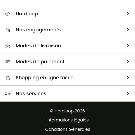
Suivre mon colis
Hardloop
Retour & remboursement
Qui sommes-nous ?
Guide des tailles
Nos engagements
Carrières
Comment bien choisir ?
Notre empreinte
HardGuides
Modes de livraison
Seconde Main
Seconde main
Nos ambassadeurs
Aide & Contact
Sélection éco-responsable
Modes de paiement
Shopping en ligne facile
Livraison gratuite dès 100 €
Nos services
Retour gratuit sous 100 jours
Ventes aux groupes & club
Service client gratuit
© Hardloop 2026
Programme d'affiliation
Informations légales
Conditions Générales