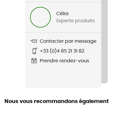
Nom du produit
Rosie Run™ Insulated Jacket
Célia
Experte produits
Label
Seconde main
Contacter par message
Etat
+33 (0)4 85 21 31 82
Neuf avec étiquettes
Prendre rendez-vous
Nous vous recommandons également