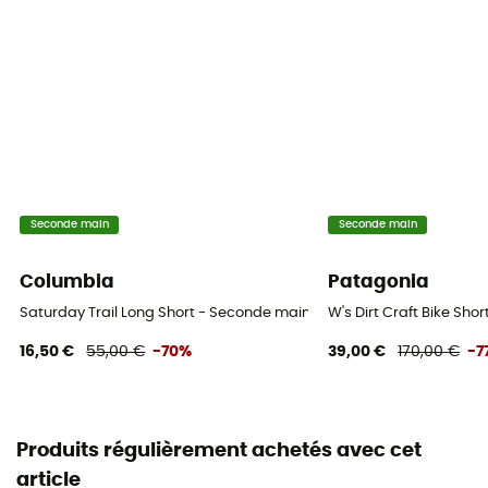
Seconde main
Seconde main
Columbia
Patagonia
Saturday Trail Long Short - Seconde main Short femme - Bleu - US 1
W's Dirt Craft Bike Sho
16,50 €
55,00 €
-70%
39,00 €
170,00 €
-7
Produits régulièrement achetés avec cet
article