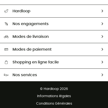
Suivre mon colis
Hardloop
Retour & remboursement
Qui sommes-nous ?
Guide des tailles
Nos engagements
Carrières
Comment bien choisir ?
Notre empreinte
HardGuides
Modes de livraison
Seconde Main
Seconde main
Nos ambassadeurs
Aide & Contact
Sélection éco-responsable
Modes de paiement
Shopping en ligne facile
Livraison gratuite dès 100 €
Nos services
Retour gratuit sous 100 jours
Ventes aux groupes & club
Service client gratuit
© Hardloop 2026
Programme d'affiliation
Informations légales
Conditions Générales