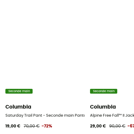
Seconde main
Seconde main
Columbia
Columbia
Saturday Trail Pant - Seconde main Pantalon randonnée homme - B
Alpine Free Fall™ II Ja
19,00 €
70,00 €
-72%
29,00 €
90,00 €
-6