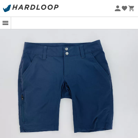
Promos d'été 🔥 -5 % EXTRA dès 2 produits* code Summer5
Seconde main
Eco-conçu