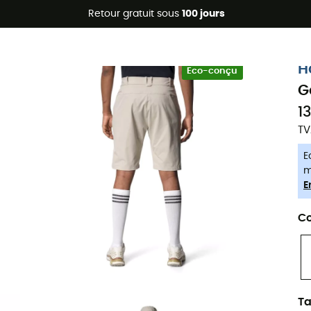
Promos d'été 🔥 -5 % EXTRA dès 2 produits* code Summer5
Retour gratuit sous
100 jours
-5% Extra - Code Summer5
H
Eco-conçu
G
1
TV
E
m
E
Co
Ta