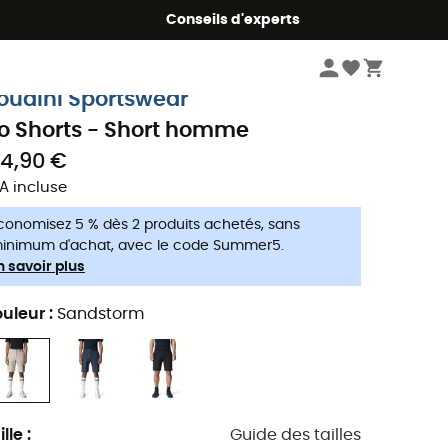
Conseils d'experts
Homme
Vêtements
Shorts
oudini Sportswear
o Shorts - Short homme
34,90 €
A incluse
conomisez 5 % dès 2 produits achetés, sans
inimum d'achat, avec le code Summer5.
n savoir plus
uleur
:
Sandstorm
ille
:
Guide des tailles