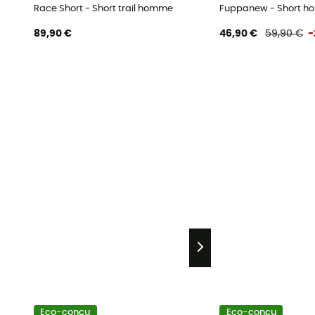
Race Short - Short trail homme
Fuppanew - Short 
89,90 €
46,90 €
59,90 €
-
Eco-conçu
Eco-conçu