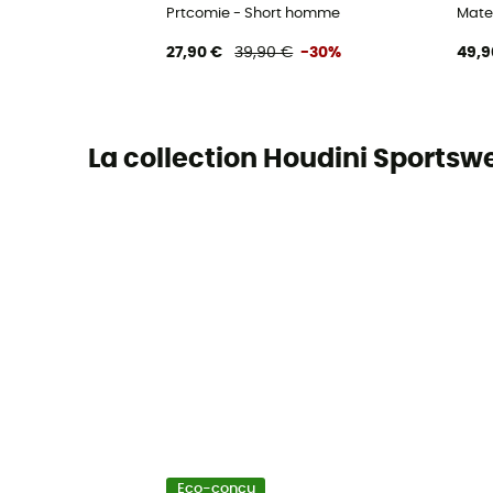
Prtcomie - Short homme
Mate
27,90 €
39,90 €
-30%
49,9
La collection Houdini Sportsw
Eco-conçu