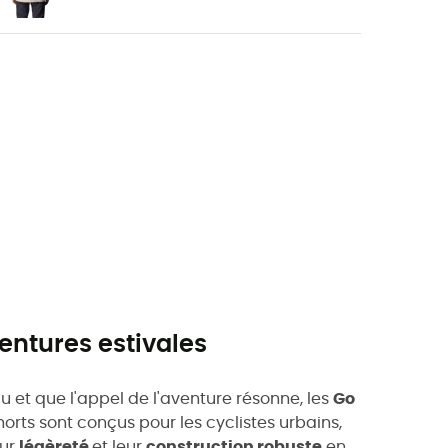
entures estivales
au et que l'appel de l'aventure résonne, les
Go
orts sont conçus pour les cyclistes urbains,
eur
légèreté
et leur
construction robuste
en