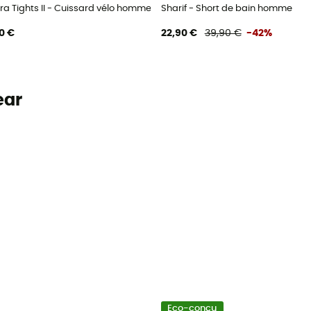
ra Tights II - Cuissard vélo homme
Sharif - Short de bain homme
0 €
22,90 €
39,90 €
-42%
ear
Eco-conçu