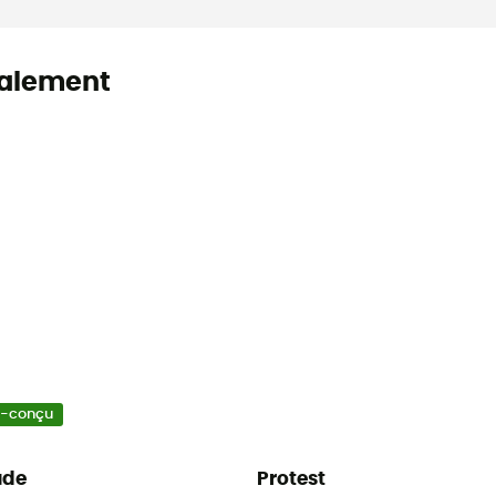
alement
o-conçu
ude
Protest