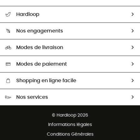
Suivre mon colis
Hardloop
Retour & remboursement
Qui sommes-nous ?
Guide des tailles
Nos engagements
Carrières
Comment bien choisir ?
Notre empreinte
HardGuides
Modes de livraison
Seconde Main
Seconde main
Nos ambassadeurs
Aide & Contact
Sélection éco-responsable
Modes de paiement
Shopping en ligne facile
Livraison gratuite dès 100 €
Nos services
Retour gratuit sous 100 jours
Ventes aux groupes & club
Service client gratuit
© Hardloop 2026
Programme d'affiliation
Informations légales
Conditions Générales