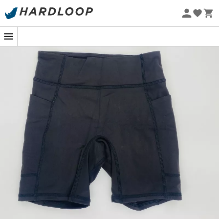
Promos d'été 🔥 -5 % EXTRA dès 2 produits* code Summer5
Seconde main
Eco-conçu