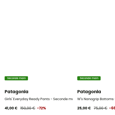
Seconde main
Seconde main
Patagonia
Patagonia
Girls' Everyday Ready Pants - Seconde main Pantalon ski enfant - M
W's Nanogrip Bottoms 
41,00 €
150,00 €
-72%
25,00 €
75,00 €
-6