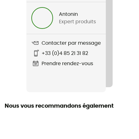
Nom du produit
K'S Maipo Shorts - 6 In.
Antonin
Expert produits
Label
Seconde main
Contacter par message
Etat
+33 (0)4 85 21 31 82
Neuf avec étiquettes
Prendre rendez-vous
Nous vous recommandons également