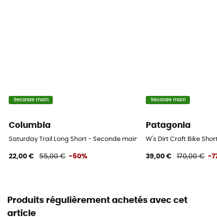
Seconde main
Seconde main
Columbia
Patagonia
Saturday Trail Long Short - Seconde main Short femme - Bleu - US 4
W's Dirt Craft Bike Sho
22,00 €
55,00 €
-60%
39,00 €
170,00 €
-7
Produits régulièrement achetés avec cet
article