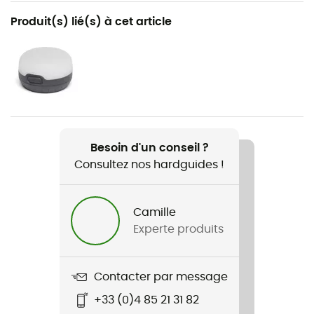
Recommandé pour
Produit(s) lié(s) à cet article
Trekking / Camping / Cyclotourisme / Bivouac
Genre
Homme / Femme
Poids
477 g
Besoin d'un conseil ?
Consultez nos hardguides !
Nom du produit
Tensor Trail Mummy
Camille
R-Value
Experte produits
2,8
Label
Contacter par message
Bluesign
+33 (0)4 85 21 31 82