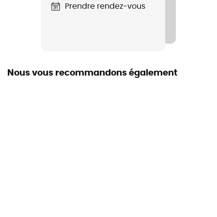
Nombre de places
Prendre rendez-vous
1 place
Saison
3 saisons
Nous vous recommandons également
Isolation
Isolation synthétique
Type de gonflage
Autogonflable
Dimensions
183cm x 51cm
Epaisseur
3,5 "