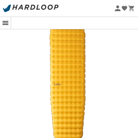
Promos d'été 🔥 -5 % EXTRA dès 2 produits* code Summer5
-5% Extra - Code Summer5
Eco-conçu
Dormez sur un nuage en pleine nature
avec le matelas Tensor Trail Mummy !
Imaginez-vous au cœur d'une forêt dense après une