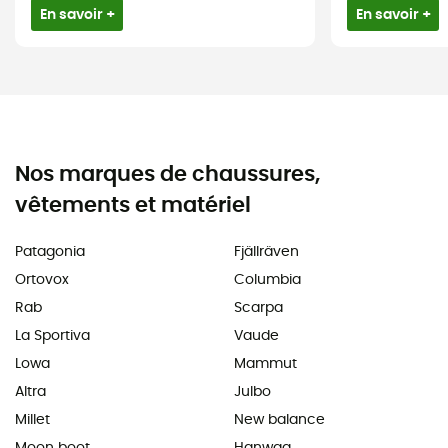
En savoir +
En savoir +
Nos marques de chaussures,
vêtements et matériel
Patagonia
Fjällräven
Ortovox
Columbia
Rab
Scarpa
La Sportiva
Vaude
Lowa
Mammut
Altra
Julbo
Millet
New balance
Moon boot
Hanwag