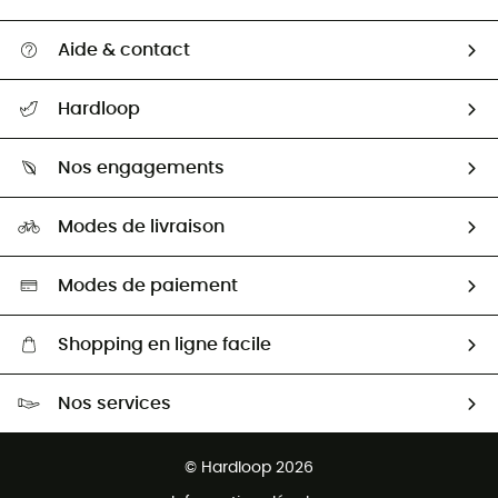
Aide & contact
Suivre mon colis
Hardloop
Retour & remboursement
Qui sommes-nous ?
Guide des tailles
Nos engagements
Carrières
Comment bien choisir ?
Notre empreinte
HardGuides
Modes de livraison
Seconde Main
Seconde main
Nos ambassadeurs
Aide & Contact
Sélection éco-responsable
Modes de paiement
Shopping en ligne facile
Livraison gratuite dès 100 €
Nos services
Retour gratuit sous 100 jours
Ventes aux groupes & club
Service client gratuit
© Hardloop 2026
Programme d'affiliation