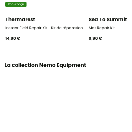
Matières
Eco-conçu
Polyester ripstop 30D
Thermarest
Sea To Summit
Dimensions repliées
Instant Field Repair Kit - Kit de réparation matelas gonflable
Mat Repair Kit
25,5 x 9,5 cm
14,90 €
9,90 €
Inclus dans la livraison
Sac de pompe Vortex,Sac de rangement
La collection Nemo Equipment