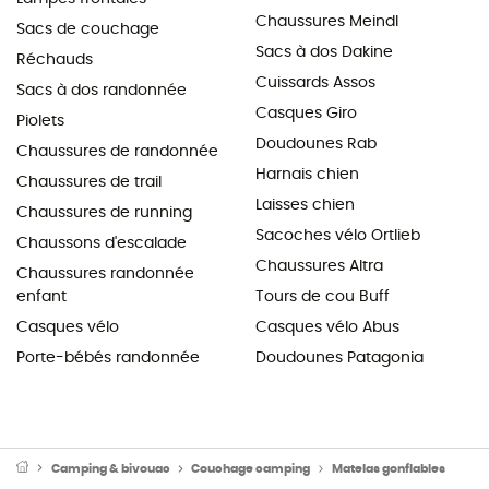
Chaussures Meindl
Sacs de couchage
Sacs à dos Dakine
Réchauds
Cuissards Assos
Sacs à dos randonnée
Casques Giro
Piolets
Doudounes Rab
Chaussures de randonnée
Harnais chien
Chaussures de trail
Laisses chien
Chaussures de running
Sacoches vélo Ortlieb
Chaussons d'escalade
Chaussures Altra
Chaussures randonnée
enfant
Tours de cou Buff
Casques vélo
Casques vélo Abus
Porte-bébés randonnée
Doudounes Patagonia
Camping & bivouac
Couchage camping
Matelas gonflables