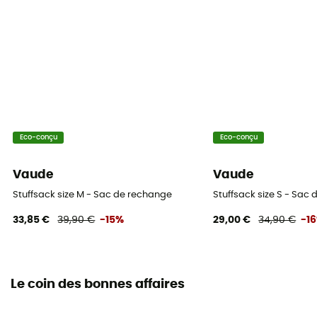
Eco-conçu
Eco-conçu
Vaude
Vaude
Stuffsack size M - Sac de rechange
Stuffsack size S - Sac
33,85 €
39,90 €
-15%
29,00 €
34,90 €
-1
Le coin des bonnes affaires