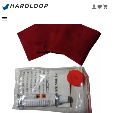
Promos d'été 🔥 -5 % EXTRA dès 2 produits* code Summer5