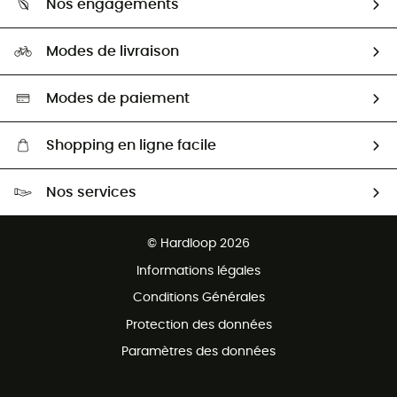
Nos engagements
Carrières
Comment bien choisir ?
Notre empreinte
HardGuides
Modes de livraison
Seconde Main
Seconde main
Nos ambassadeurs
Aide & Contact
Sélection éco-responsable
Modes de paiement
Shopping en ligne facile
Livraison gratuite dès 100 €
Nos services
Retour gratuit sous 100 jours
Ventes aux groupes & club
Service client gratuit
© Hardloop 2026
Programme d'affiliation
Informations légales
Conditions Générales
Protection des données
Paramètres des données