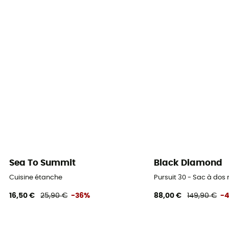
Sea To Summit
Black Diamond
Cuisine étanche
Pursuit 30 - Sac à do
16,50 €
25,90 €
-36%
88,00 €
149,90 €
-