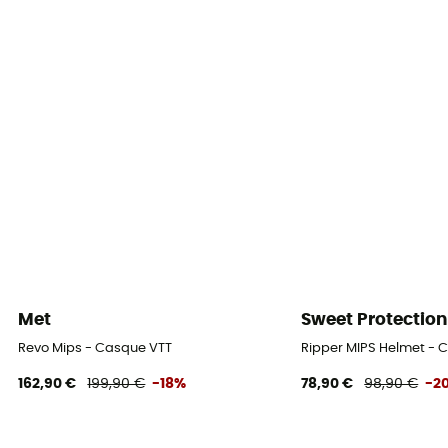
Amovible
Ventilation
Grande aération
Eléments réfléchissants
Non
Visière
Oui, amovible
Certification
Norme CE
Met
Sweet Protection
Garantie
Revo Mips - Casque VTT
Ripper MIPS Helmet - 
2 ans
162,90 €
199,90 €
-18%
78,90 €
98,90 €
-2
Équipement de protection individuelle
EPI - Classe 2