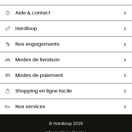
Aide & contact
Suivre mon colis
Hardloop
Retour & remboursement
Qui sommes-nous ?
Guide des tailles
Nos engagements
Carrières
Comment bien choisir ?
Notre empreinte
HardGuides
Modes de livraison
Seconde Main
Seconde main
Nos ambassadeurs
Aide & Contact
Sélection éco-responsable
Modes de paiement
Shopping en ligne facile
Livraison gratuite dès 100 €
Nos services
Retour gratuit sous 100 jours
Ventes aux groupes & club
Service client gratuit
© Hardloop 2026
Programme d'affiliation