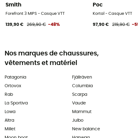
Smith
Poc
Forefront 3 MIPS - Casque VTT
Kortal - Casque VTT
139,90 €
269,90 €
-48%
97,90 €
219,90 €
-5
Nos marques de chaussures,
vêtements et matériel
Patagonia
Fjällräven
Ortovox
Columbia
Rab
Scarpa
La Sportiva
Vaude
Lowa
Mammut
Altra
Julbo
Millet
New balance
Moon boot
Hanwag