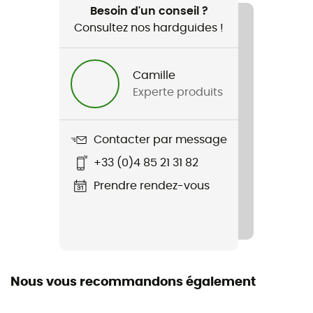
VTT / Enduro
Besoin d'un conseil ?
Consultez nos hardguides !
Genre
Homme / Femme
Camille
Experte produits
Poids
389 g
Contacter par message
Nom du produit
+33 (0)4 85 21 31 82
Primer MIPS
Prendre rendez-vous
Technologies utilisées
Mips
Système Fermeture
Boucle
Nous vous recommandons également
Rembourrage