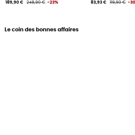
189,90 €
248,90 €
-23%
83,93 €
119,90 €
-3
Le coin des bonnes affaires