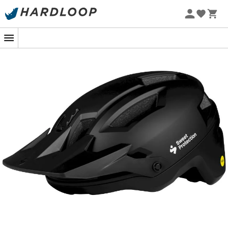
Promos d'été 🔥 -5 % EXTRA dès 2 produits* code Summer5
-5% Extra - Code Summer5