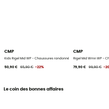
CMP
CMP
Kids Rigel Mid WP - Chaussures randonnée enfant
Rigel Mid Wmn WP - 
50,90 €
65,90 €
-22%
79,90 €
99,90 €
-2
Le coin des bonnes affaires