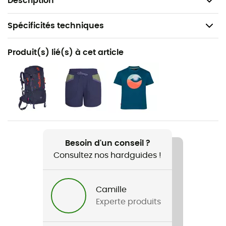
Description
Spécificités techniques
Recommandé pour
Produit(s) lié(s) à cet article
Randonnée / Trekking
Genre
Enfant
Poids
2 x 250 g
Besoin d'un conseil ?
Consultez nos hardguides !
Nom du produit
Kids Rigel Low WP
Camille
Technologies utilisées
Experte produits
Climaprotect