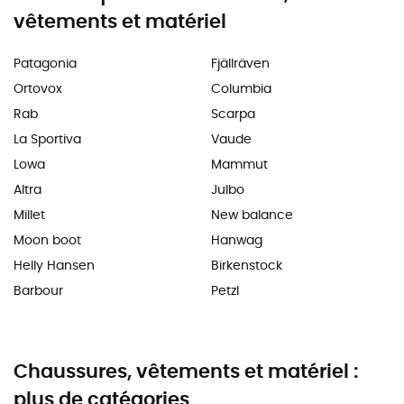
vêtements et matériel
Patagonia
Fjällräven
Ortovox
Columbia
Rab
Scarpa
La Sportiva
Vaude
Lowa
Mammut
Altra
Julbo
Millet
New balance
Moon boot
Hanwag
Helly Hansen
Birkenstock
Barbour
Petzl
Chaussures, vêtements et matériel :
plus de catégories