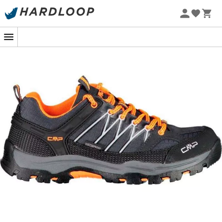
Promos d'été 🔥 -5 % EXTRA dès 2 produits* code Summer5
-5% Extra - Code Summer5