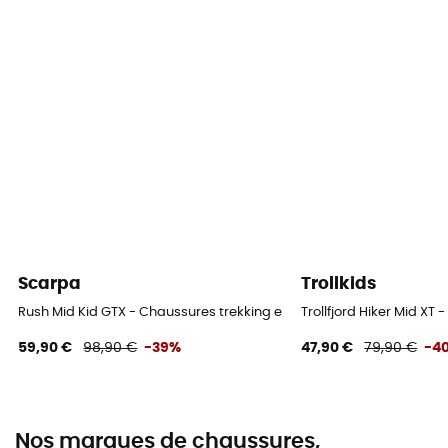
Scarpa
Trollkids
Rush Mid Kid GTX - Chaussures trekking enfant
Trollfjord Hiker Mid X
59,90 €
98,90 €
-39%
47,90 €
79,90 €
-4
Nos marques de chaussures,