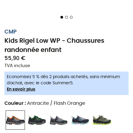
CMP
Kids Rigel Low WP - Chaussures
randonnée enfant
55,90 €
TVA incluse
Economisez 5 % dès 2 produits achetés, sans minimum
d'achat, avec le code Summer5.
En savoir plus
Couleur
:
Antracite / Flash Orange
CMP Kids Rigel Low WP : confort et
protection pour les jeunes aventuriers !
Les chaussures de randonnée pour
enfant
Rigel Low WP