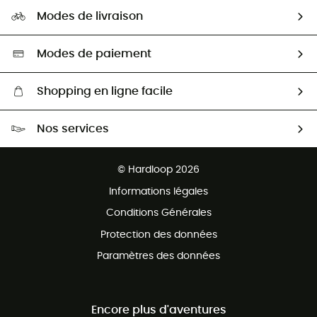
Notre empreinte
HardGuides
Modes de livraison
Seconde Main
Seconde main
Nos ambassadeurs
Aide & Contact
Sélection éco-responsable
Modes de paiement
Shopping en ligne facile
Livraison gratuite dès 100 €
Nos services
Retour gratuit sous 100 jours
Ventes aux groupes & club
Service client gratuit
© Hardloop 2026
Programme d'affiliation
Informations légales
Conditions Générales
Protection des données
Paramètres des données
Encore plus d'aventures