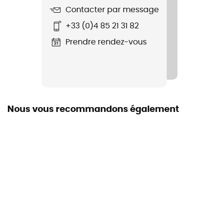
Imperméabilité
Contacter par message
Oui
+33 (0)4 85 21 31 82
Semelle intermédiaire
Prendre rendez-vous
EVA
Semelle intérieure amovible
Oui
Nous vous recommandons également
Semelle extérieure
CMP FullOn GRIP
Hauteur de tige
Tige basse
Système Fermeture
Quicklace