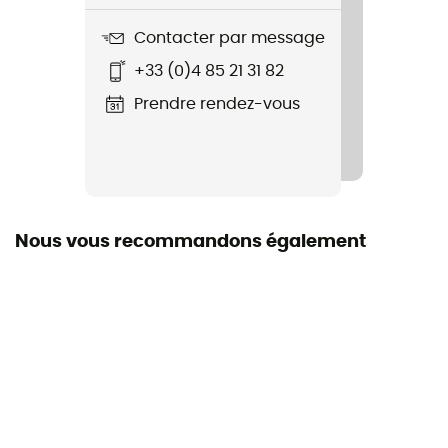
Contacter par message
Label
+33 (0)4 85 21 31 82
Recyclé
Prendre rendez-vous
Capuche
Oui
Emplacement du zip
Zip avant
Nous vous recommandons également
Matières
80% néoprène, 10% nylon, 10% polyester
Type néoprène
Néoprène Superlight Foam
Type de combinaison
Intégrale