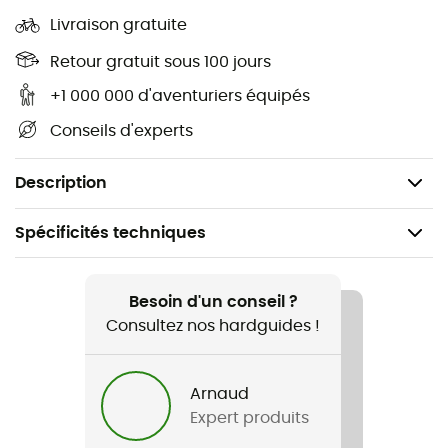
Livraison gratuite
Manches : longues
Retour gratuit sous 100 jours
Épaisseur : 5/4 mm
+1 000 000 d'aventuriers équipés
Fermeture : chest zip
Conseils d'experts
Composition 80 % néoprène, 10 % nylon, 10 %
polyester
Description
Spécificités techniques
Recommandé pour
Surf / Sports nautiques
Besoin d'un conseil ?
Consultez nos hardguides !
Genre
Femme
Arnaud
Expert produits
Nom du produit
5/4 mm Synergy Chest Zip Hooded