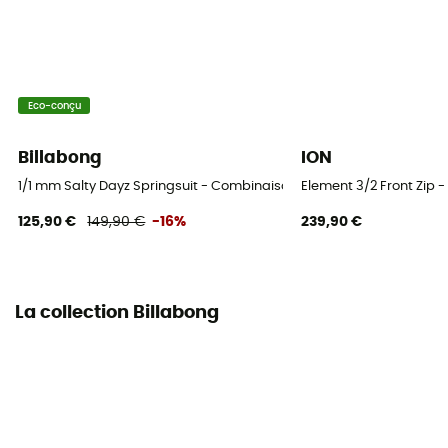
Longueur des manches
Manches longues
Eco-conçu
Épaisseur
5/4 mm
Billabong
ION
Température eau
1/1 mm Salty Dayz Springsuit - Combinaison de surf femme
Element 3/2 Front Zip
10°C – 14°C
125,90 €
149,90 €
-16%
239,90 €
Encolure
Col montant
La collection Billabong
Couture
GBS (cousue / collée)