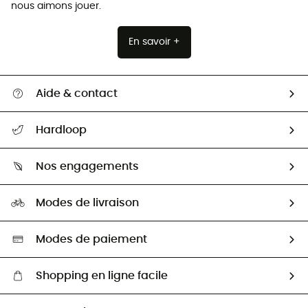
nous aimons jouer.
En savoir +
Aide & contact
Suivre mon colis
Hardloop
Retour & remboursement
Qui sommes-nous ?
Guide des tailles
Nos engagements
Carrières
Comment bien choisir ?
Notre empreinte
HardGuides
Modes de livraison
Seconde Main
Seconde main
Nos ambassadeurs
Aide & Contact
Sélection éco-responsable
Modes de paiement
Shopping en ligne facile
Livraison gratuite dès 100 €