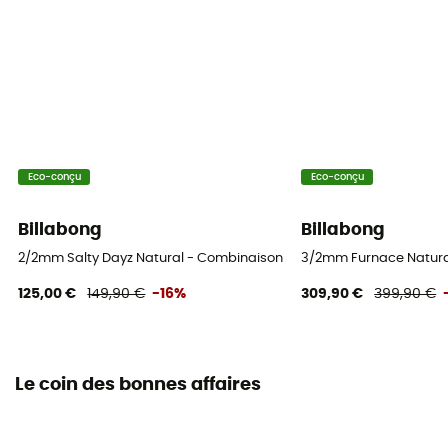
Eco-conçu
Eco-conçu
Billabong
Billabong
2/2mm Salty Dayz Natural - Combinaison de surf femme
3/2mm Furnace Natura
125,00 €
149,90 €
-16%
309,90 €
399,90 €
Le coin des bonnes affaires