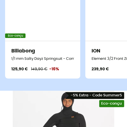
Eco-conçu
Billabong
ION
1/1 mm Salty Dayz Springsuit - Combinaison de surf femme
Element 3/2 Front 
125,90 €
149,90 €
-16%
239,90 €
-5% Extra - Code Summer5
Eco-conçu