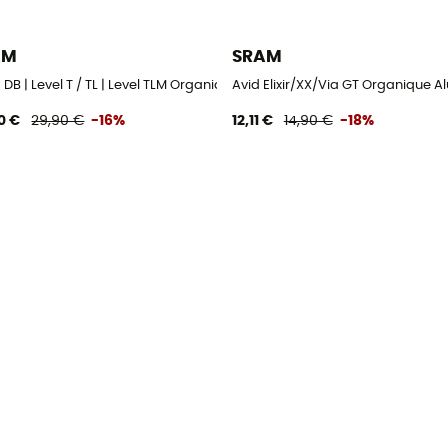
AM
SRAM
 - Plaquettes de frein
r | DB | Level T / TL | Level TLM Organique Acier - Plaquettes de frein
Avid Elixir/XX/Via GT Organique Al
0 €
29,90 €
-16%
12,11 €
14,90 €
-18%