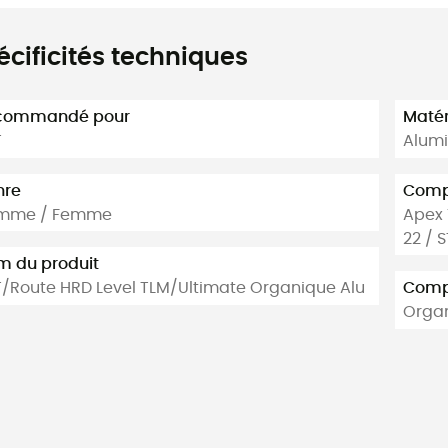
écificités techniques
commandé pour
Matér
T
Alum
nre
Compa
mme / Femme
Apex 1
22 / 
 du produit
/Route HRD Level TLM/Ultimate Organique Alu
Compo
Orga