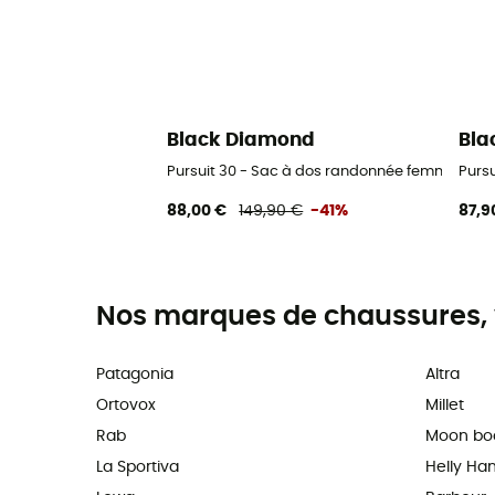
Black Diamond
Bla
Pursuit 30 - Sac à dos randonnée femme
Purs
88,00 €
149,90 €
-41%
87,9
Nos marques de chaussures, 
Patagonia
Altra
Ortovox
Millet
Rab
Moon bo
La Sportiva
Helly Ha