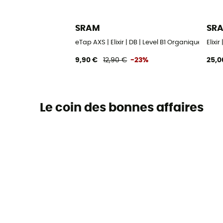
SRAM
SR
eTap AXS | Elixir | DB | Level B1 Organique Acier
Elixi
9,90 €
12,90 €
-23%
25,0
Le coin des bonnes affaires