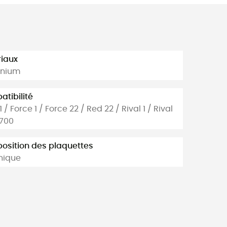
iaux
inium
tibilité
 / Force 1 / Force 22 / Red 22 / Rival 1 / Rival
S700
sition des plaquettes
nique