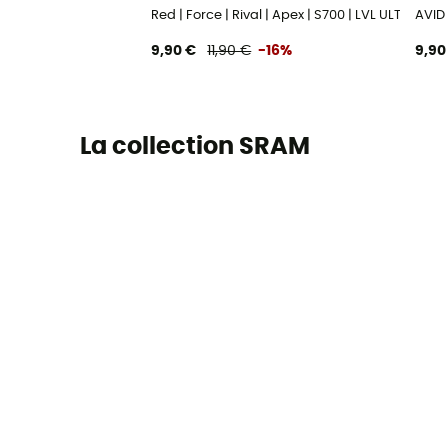
Red | Force | Rival | Apex | S700 | LVL ULT | TLM
AVID 
9,90 €
11,90 €
-16%
9,90
La collection SRAM