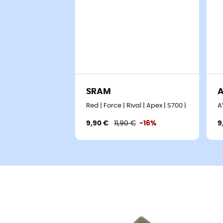
SRAM
Red | Force | Rival | Apex | S700 | LVL ULT | 
A
9,90 €
11,90 €
-16%
9