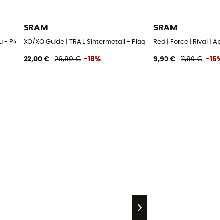
SRAM
SRAM
u - Plaquettes de frein
XO/XO Guide | TRAIL Sintermetall - Plaquettes de frein
Red | Force | Rival | 
22,00 €
26,90 €
-18%
9,90 €
11,90 €
-16