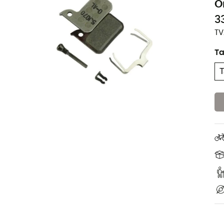
O
3
TV
Ta