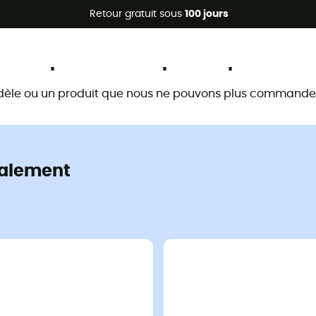
Promos d'été 🔥 -5 % EXTRA dès 2 produits* code Summer5
Retour gratuit sous
100 jours
Ce produit n'est plus disponible
dèle ou un produit que nous ne pouvons plus commander 
alement