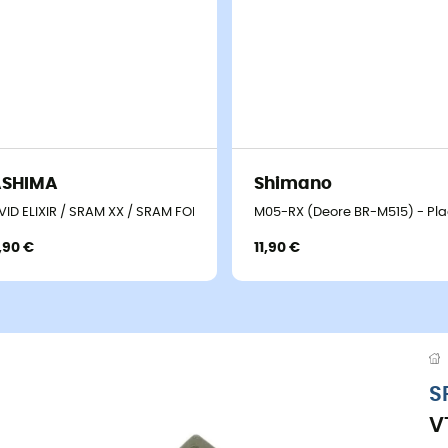
ASHIMA
Shimano
TLM Métallique Acier - Plaquettes de frein
VID ELIXIR / SRAM XX / SRAM FORCE Org - Plaquettes de frein
M05-RX (Deore BR-M515) - Plaq
,90 €
11,90 €
S
V