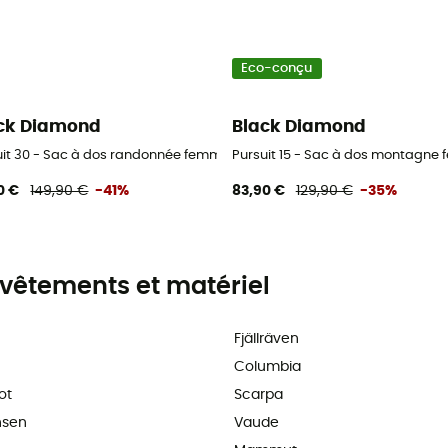
Eco-conçu
ck Diamond
Black Diamond
uit 30 - Sac à dos randonnée femme
Pursuit 15 - Sac à dos montagne
0 €
149,90 €
-41%
83,90 €
129,90 €
-35%
vêtements et matériel
Fjällräven
Columbia
ot
Scarpa
nsen
Vaude