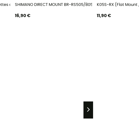
tes de frein
SHIMANO DIRECT MOUNT BR-RS505/805 - Plaquettes de frein
K05S-RX (Flat Mount 
16,90 €
11,90 €