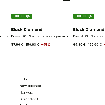
Eco-conçu
Eco-conçu
Black Diamond
Black Diamond
 femme
Pursuit 30 - Sac à dos montagne femme
Pursuit 30 - Sac à 
87,90 €
159,90 €
-45%
94,90 €
159,90 €
Julbo
New balance
Hanwag
Birkenstock