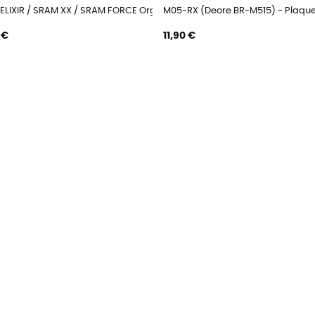
 Métallique Acier - Plaquettes de frein
ELIXIR / SRAM XX / SRAM FORCE Org - Plaquettes de frein
M05-RX (Deore BR-M515) - Plaquet
 €
11,90 €