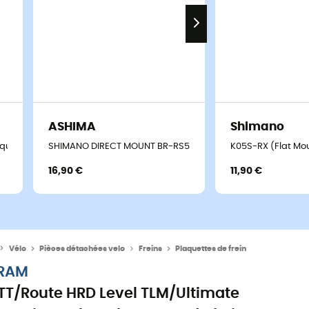
ASHIMA
Shimano
uettes de frein
SHIMANO DIRECT MOUNT BR-RS505/805 - Plaquettes de frei
K05S-RX (Flat Mou
16,90 €
11,90 €
Vélo
Pièces détachées velo
Freins
Plaquettes de frein
RAM
TT/Route HRD Level TLM/Ultimate