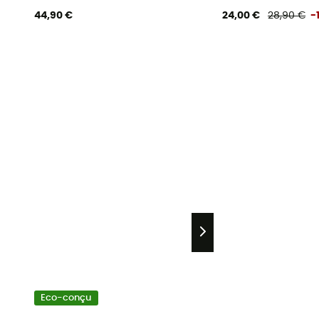
44,90 €
24,00 €
28,90 €
-
Eco-conçu