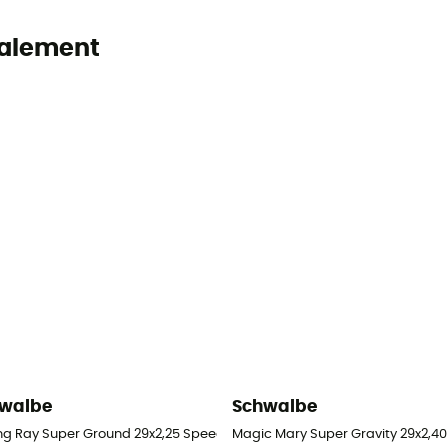
alement
walbe
Schwalbe
T
ng Ray Super Ground 29x2,25 Speedgrip Souple Tubeless - Pneu VTT
Magic Mary Super Gravity 29x2,40