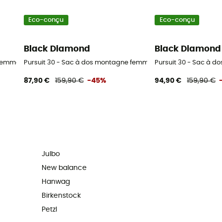
Eco-conçu
Eco-conçu
Black Diamond
Black Diamond
 femme
Pursuit 30 - Sac à dos montagne femme
Pursuit 30 - Sac à 
87,90 €
159,90 €
-45%
94,90 €
159,90 €
Julbo
New balance
Hanwag
Birkenstock
Petzl