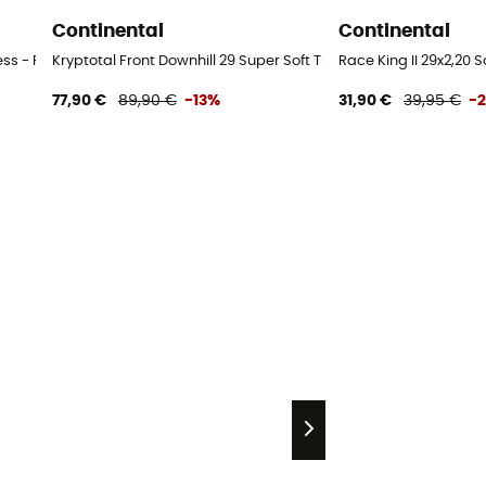
Continental
Continental
ess - Pneu VTT
Kryptotal Front Downhill 29 Super Soft Tubeless Ready Folding 
Race King II 29x2,20 
77,90 €
89,90 €
-13%
31,90 €
39,95 €
-