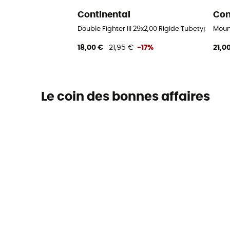
Continental
Con
Double Fighter III 29x2,00 Rigide Tubetype - Pn
Moun
18,00 €
21,95 €
-17%
21,0
Le coin des bonnes affaires