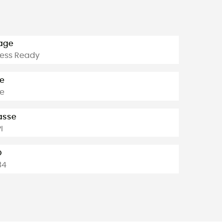
age
ess Ready
le
e
asse
I
O
84