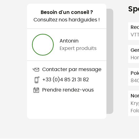
Sp
Besoin d'un conseil ?
Consultez nos hardguides !
Re
VTT
Antonin
Expert produits
Ge
Ho
Contacter par message
Poi
+33 (0)4 85 21 31 82
840
Prendre rendez-vous
Nom
Kry
Fol