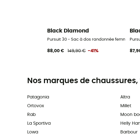
Black Diamond
Bla
Pursuit 30 - Sac à dos randonnée femme
Purs
88,00 €
149,90 €
-41%
87,9
Nos marques de chaussures, 
Patagonia
Altra
Ortovox
Millet
Rab
Moon bo
La Sportiva
Helly Ha
Lowa
Barbour