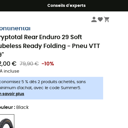
Conseils d'experts
Vélo
Pneus
Pneus VTT
Pneus VTT 29''
ontinental
ryptotal Rear Enduro 29 Soft
ubeless Ready Folding - Pneu VTT
9"
2,00 €
79,90 €
-10%
A incluse
conomisez 5 % dès 2 produits achetés, sans
inimum d'achat, avec le code Summer5.
n savoir plus
uleur
:
Black