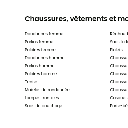
Chaussures, vêtements et maté
Doudounes femme
Réchaud
Parkas femme
Sacs à d
Polaires femme
Piolets
Doudounes homme
Chaussu
Parkas homme
Chaussure
Polaires homme
Chaussur
Tentes
Chausson
Matelas de randonnée
Chaussur
Lampes frontales
Casques 
Sacs de couchage
Porte-b