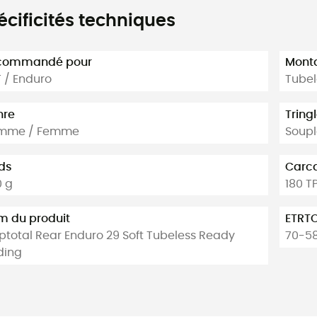
écificités techniques
commandé pour
Mont
 / Enduro
Tubel
nre
Tring
mme / Femme
Soupl
ds
Carc
 g
180 TP
 du produit
ETRT
ptotal Rear Enduro 29 Soft Tubeless Ready
70-5
ding