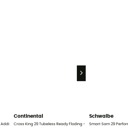
Continental
Schwalbe
 Addix Soft Souple Tubeless - Pneu VTT
Cross King 29 Tubeless Ready Floding - Pneu VTT 29"
Smart Sam 29 Perfor