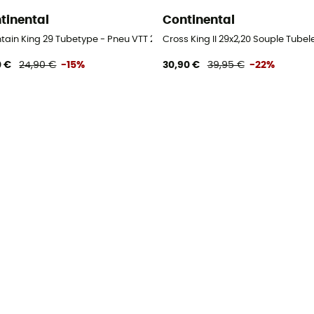
tinental
Continental
eu VTT
tain King 29 Tubetype - Pneu VTT 29"
Cross King II 29x2,20 Souple Tubel
0 €
24,90 €
-15%
30,90 €
39,95 €
-22%