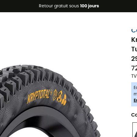
Promos d'été 🔥 -5 % EXTRA dès 2 produits* code Summer5
Retour gratuit sous
100 jours
-5% Extra - Code Summer5
C
K
T
2
7
TV
E
m
E
Co