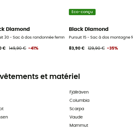
Eco-conçu
ck Diamond
Black Diamond
uit 30 - Sac à dos randonnée femme
Pursuit 15 - Sac à dos montagne
0 €
149,90 €
-41%
83,90 €
129,90 €
-35%
vêtements et matériel
Fjällräven
Columbia
ot
Scarpa
nsen
Vaude
Mammut