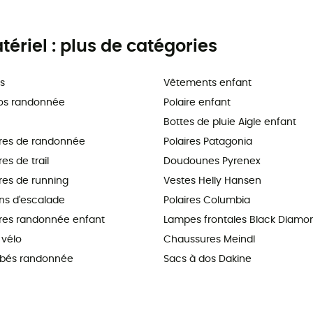
riel : plus de catégories
s
Vêtements enfant
os randonnée
Polaire enfant
Bottes de pluie Aigle enfant
res de randonnée
Polaires Patagonia
s de trail
Doudounes Pyrenex
es de running
Vestes Helly Hansen
s d'escalade
Polaires Columbia
es randonnée enfant
Lampes frontales Black Diamo
vélo
Chaussures Meindl
ébés randonnée
Sacs à dos Dakine