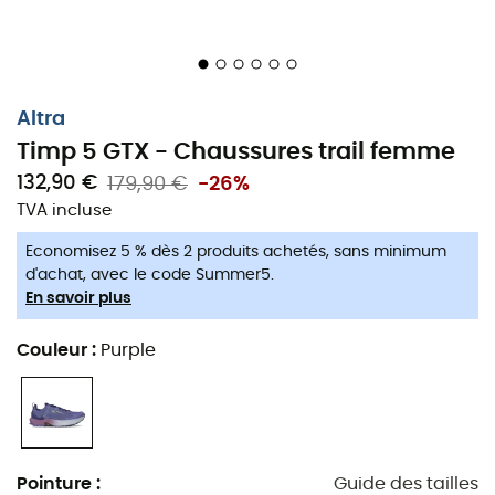
Altra
Timp 5 GTX - Chaussures trail femme
132,90 €
179,90 €
-26%
TVA incluse
Economisez 5 % dès 2 produits achetés, sans minimum
Altra Timp 5 GTX : explorez sans limites !
d'achat, avec le code Summer5.
En savoir plus
Les chaussures de trail
Altra Timp 5 GTX
pour
femme
est l'alliée ultime pour le trail. Conçue pour
Couleur
:
Purple
affronter toutes les conditions, elle combine une
protection
Gore-Tex®
imperméable et respirante avec
une semelle
Vibram® Megagrip
pour une adhérence
exceptionnelle, que ce soit sur terrain sec ou humide.
L'amorti amélioré de la mousse
Altra EGO™ MAX
assure
Pointure
:
Guide des tailles