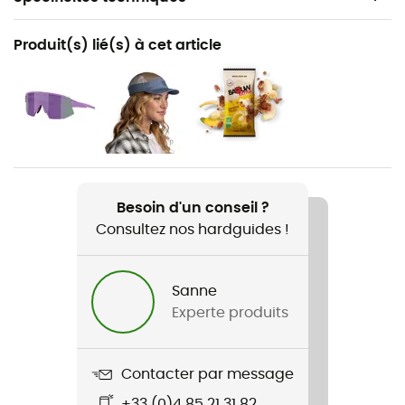
Recommandé pour
Produit(s) lié(s) à cet article
Randonnée / Trail / Fast hiking
Genre
Femme
Poids
2 x 277 g
Besoin d'un conseil ?
Consultez nos hardguides !
Nom du produit
Timp 5 GTX
Sanne
Technologies utilisées
Experte produits
Gore-Tex®
Distance d'entrainement hebdomadaire
Contacter par message
supérieure 30 km
+33 (0)4 85 21 31 82