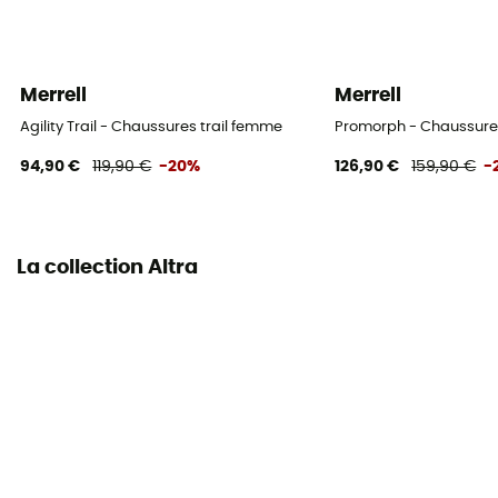
Semelle extérieure
Vibram® MegaGrip®
Merrell
Merrell
Drop
Agility Trail - Chaussures trail femme
Promorph - Chaussure
0 mm
94,90 €
119,90 €
-20%
126,90 €
159,90 €
-
Profil coureur
Tous poids
La collection Altra
Matière de la tige
Mesh
Pare-pierre
Non