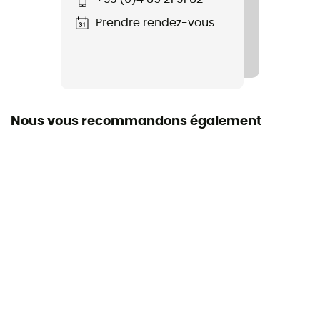
Terrain
Prendre rendez-vous
Chemin
Imperméabilité
Oui
Nous vous recommandons également
Semelle intermédiaire
Altra EGO™
Foulée
Universelle
Semelle intérieure amovible
Oui
Hauteur Talon / Avant-pied
29 / 29 mm