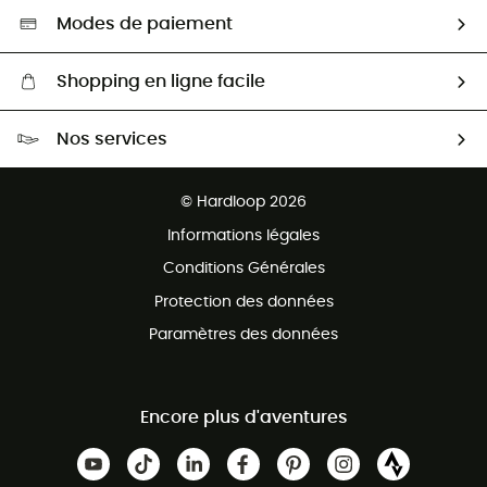
Sélection éco-responsable
Modes de paiement
Shopping en ligne facile
Livraison gratuite dès 100 €
Nos services
Retour gratuit sous 100 jours
Ventes aux groupes & club
Service client gratuit
© Hardloop 2026
Programme d'affiliation
Informations légales
Conditions Générales
Protection des données
Paramètres des données
Encore plus d'aventures