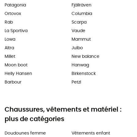
Patagonia
Fjällräven
Ortovox
Columbia
Rab
Scarpa
La Sportiva
Vaude
Lowa
Mammut
Altra
Julbo
Millet
New balance
Moon boot
Hanwag
Helly Hansen
Birkenstock
Barbour
Petzl
Chaussures, vêtements et matériel :
plus de catégories
Doudounes femme
Vêtements enfant