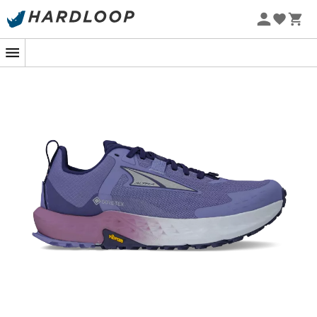
Promos d'été 🔥 -5 % EXTRA dès 2 produits* code Summer5
-5% Extra - Code Summer5