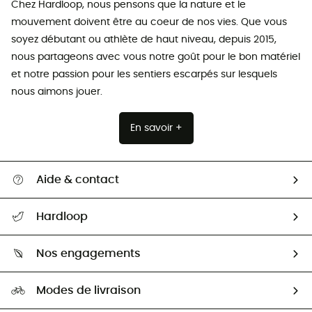
Chez Hardloop, nous pensons que la nature et le
mouvement doivent être au coeur de nos vies. Que vous
soyez débutant ou athlète de haut niveau, depuis 2015,
nous partageons avec vous notre goût pour le bon matériel
et notre passion pour les sentiers escarpés sur lesquels
nous aimons jouer.
En savoir +
Aide & contact
Suivre mon colis
Hardloop
Retour & remboursement
Qui sommes-nous ?
Guide des tailles
Nos engagements
Carrières
Comment bien choisir ?
Notre empreinte
HardGuides
Modes de livraison
Seconde Main
Seconde main
Nos ambassadeurs
Aide & Contact