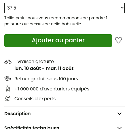
un confort durable et un rebond optimal sur les sentiers
les plus difficiles. Avec plus d'espace pour les orteils et
un maintien sécurisé, cette chaussure
Altra Timp 5 GTX
Taille petit : nous vous recommandons de prendre 1
sans drop vous offre une liberté totale pour explorer
pointure au-dessus de celle habituelle
sans limites. Restez à l'aventure avec la
Timp 5 GTX
!
Ajouter au panier
Semelle intermédiaire: Altra EGO™ MAX
Semelle extérieure: Vibram® Megagrip
Hauteur d'amorti : 29 mm
Livraison gratuite
lun. 10 août
-
mar. 11 août
Drop: 0 mm
Tige : Technologie imperméable GORE-TEX
Retour gratuit sous 100 jours
Footshape : Standard
+1 000 000 d'aventuriers équipés
Amorti : Haut
Conseils d'experts
Ligne : Trail
Poids : 331 g
Description
Spécificités techniques