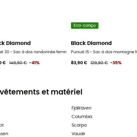
Eco-conçu
ck Diamond
Black Diamond
uit 30 - Sac à dos randonnée femme
Pursuit 15 - Sac à dos montagne
0 €
149,90 €
-41%
83,90 €
129,90 €
-35%
vêtements et matériel
Fjällräven
Columbia
ot
Scarpa
nsen
Vaude