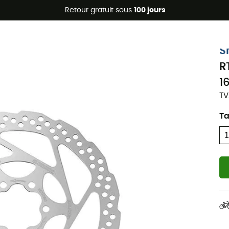
Promos d'été 🔥 -5 % EXTRA dès 2 produits* code Summer5
Retour gratuit sous
100 jours
S
R
1
TV
Ta