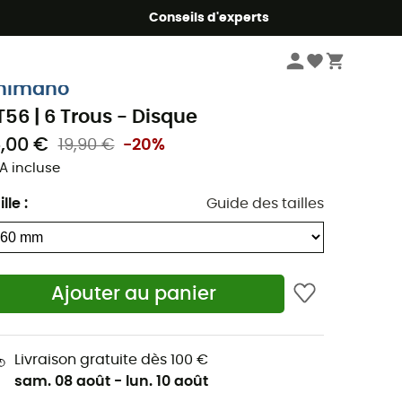
Conseils d'experts
Vélo
Pièces détachées velo
Freins
Disques
himano
T56 | 6 Trous - Disque
6,00 €
19,90 €
-20%
A incluse
ille
:
Guide des tailles
Ajouter au panier
Livraison gratuite dès 100 €
sam. 08 août
-
lun. 10 août