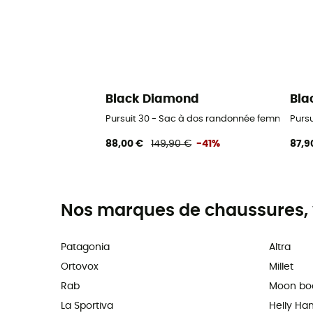
Black Diamond
Bla
Pursuit 30 - Sac à dos randonnée femme
Purs
88,00 €
149,90 €
-41%
87,9
Nos marques de chaussures, 
Patagonia
Altra
Ortovox
Millet
Rab
Moon bo
La Sportiva
Helly Ha