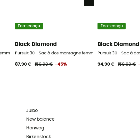
Eco-conçu
Eco-conçu
Black Diamond
Black Diamond
 femme
Pursuit 30 - Sac à dos montagne femme
Pursuit 30 - Sac à 
87,90 €
159,90 €
-45%
94,90 €
159,90 €
Julbo
New balance
Hanwag
Birkenstock