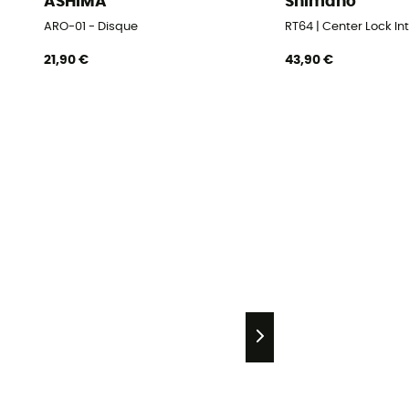
ASHIMA
Shimano
ARO-01 - Disque
RT64 | Center Lock In
21,90 €
43,90 €