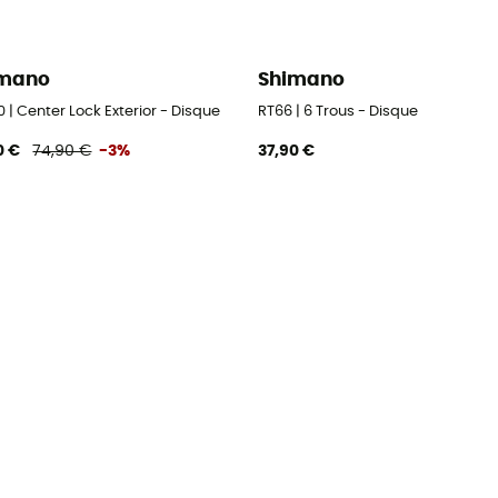
imano
Shimano
 | Center Lock Exterior - Disque
RT66 | 6 Trous - Disque
0 €
74,90 €
-3%
37,90 €