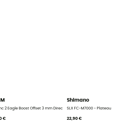
AM
Shimano
c 2 Eagle Boost Offset 3 mm Direct Mount 11/12V - Plateau
SLX FC-M7000 - Plateau
0 €
22,90 €