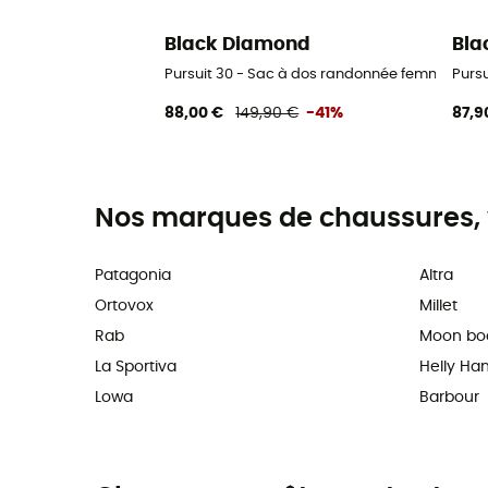
Black Diamond
Bla
Pursuit 30 - Sac à dos randonnée femme
Purs
88,00 €
149,90 €
-41%
87,9
Nos marques de chaussures, 
Patagonia
Altra
Ortovox
Millet
Rab
Moon bo
La Sportiva
Helly Ha
Lowa
Barbour