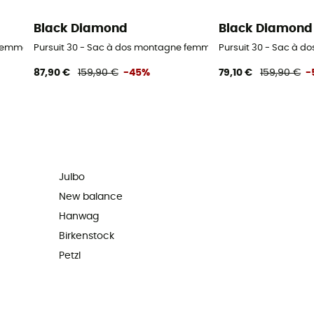
Black Diamond
Black Diamond
 femme
Pursuit 30 - Sac à dos montagne femme
Pursuit 30 - Sac à 
87,90 €
159,90 €
-45%
79,10 €
159,90 €
-
Julbo
New balance
Hanwag
Birkenstock
Petzl