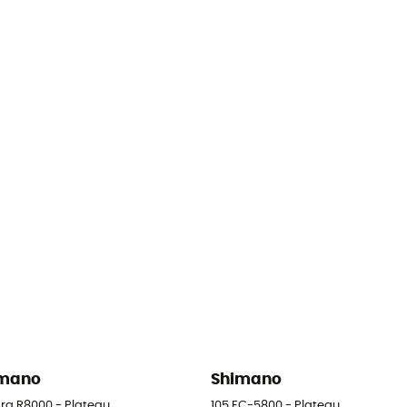
imano
Shimano
gra R8000 - Plateau
105 FC-5800 - Plateau