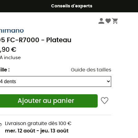
Conseils d'experts
Vélo
Pièces détachées velo
Transmission
Plateaux
himano
05 FC-R7000 - Plateau
7,90 €
A incluse
ille
:
Guide des tailles
Ajouter au panier
Livraison gratuite dès 100 €
mer. 12 août
-
jeu. 13 août