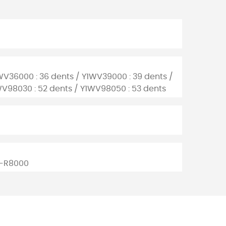
WV36000 : 36 dents / Y1WV39000 : 39 dents /
WV98030 : 52 dents / Y1WV98050 : 53 dents
C-R8000