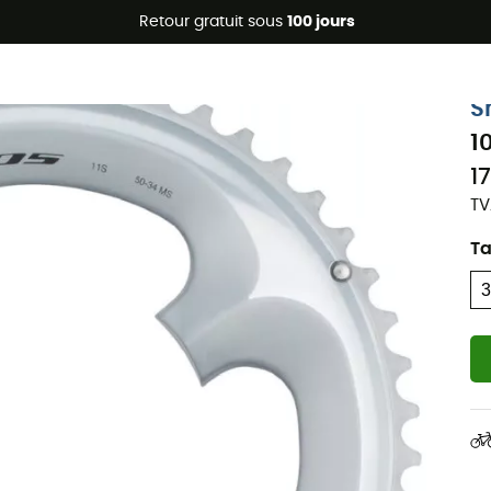
Promos d'été 🔥 -5 % EXTRA dès 2 produits* code Summer5
Retour gratuit sous
100 jours
S
1
1
TV
Ta