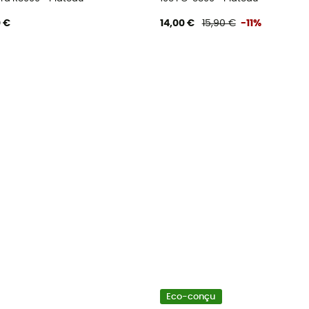
0 €
14,00 €
15,90 €
-11%
Eco-conçu