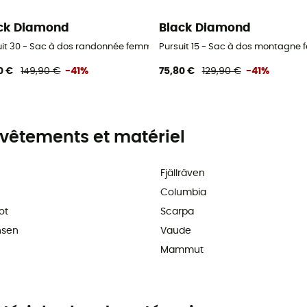
ck Diamond
Black Diamond
uit 30 - Sac à dos randonnée femme
Pursuit 15 - Sac à dos montagne
0 €
149,90 €
-41%
75,80 €
129,90 €
-41%
vêtements et matériel
Fjällräven
Columbia
ot
Scarpa
nsen
Vaude
Mammut