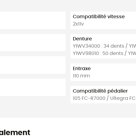
Compatibilité vitesse
2x11v
Denture
Y1WV34000 : 34 dents / Y1
Y1WV98010 : 50 dents / Y1
Entraxe
110 mm
Compatibilité pédalier
105 FC-R7000 / Ultegra F
alement