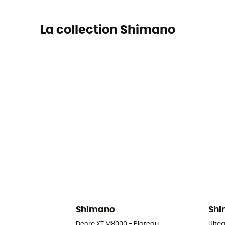
La collection Shimano
Shimano
Sh
Deore XT M8000 - Plateau
Ulte