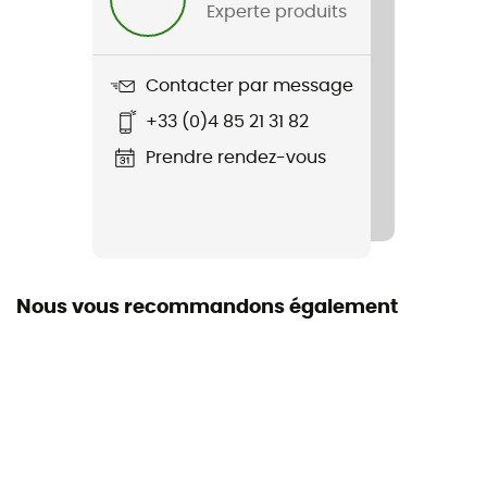
Experte produits
Poids
320 g
Contacter par message
Nom du produit
+33 (0)4 85 21 31 82
SPD RS500
Prendre rendez-vous
Compatibilité
SM-SH10 / SM-SH11 / SM-SH12
Nous vous recommandons également