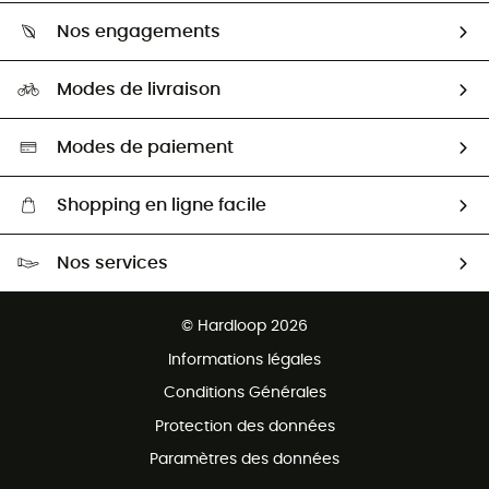
Qui sommes-nous ?
Guide des tailles
Nos engagements
Carrières
Comment bien choisir ?
Notre empreinte
HardGuides
Modes de livraison
Seconde Main
Seconde main
Nos ambassadeurs
Aide & Contact
Sélection éco-responsable
Modes de paiement
Shopping en ligne facile
Livraison gratuite dès 100 €
Nos services
Retour gratuit sous 100 jours
Ventes aux groupes & club
Service client gratuit
© Hardloop 2026
Programme d'affiliation
Informations légales
Conditions Générales
Protection des données
Paramètres des données