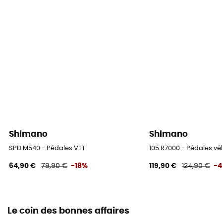
Shimano
Shimano
SPD M540 - Pédales VTT
105 R7000 - Pédales vé
64,90 €
79,90 €
-18%
119,90 €
124,90 €
-
Le coin des bonnes affaires