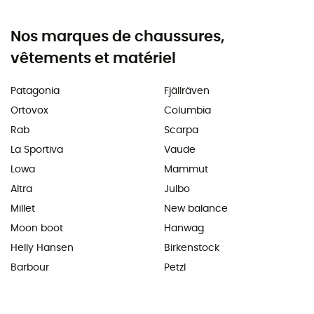
Nos marques de chaussures,
vêtements et matériel
Patagonia
Fjällräven
Ortovox
Columbia
Rab
Scarpa
La Sportiva
Vaude
Lowa
Mammut
Altra
Julbo
Millet
New balance
Moon boot
Hanwag
Helly Hansen
Birkenstock
Barbour
Petzl