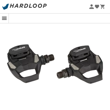
Promos d'été 🔥 -5 % EXTRA dès 2 produits* code Summer5
Pédalez vers de nouveaux horizons, sans