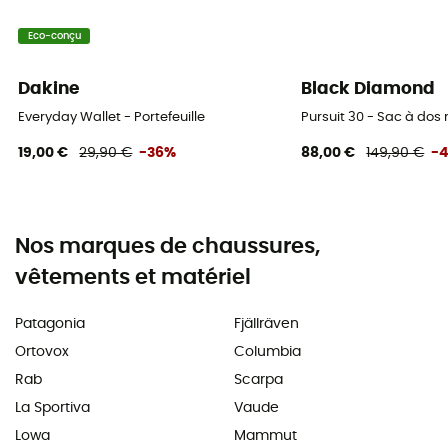
Eco-conçu
Dakine
Black Diamond
Everyday Wallet - Portefeuille
Pursuit 30 - Sac à do
19,00 €
29,90 €
-36%
88,00 €
149,90 €
-
Nos marques de chaussures,
vêtements et matériel
Patagonia
Fjällräven
Ortovox
Columbia
Rab
Scarpa
La Sportiva
Vaude
Lowa
Mammut