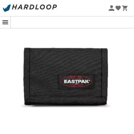
Promos d'été 🔥 -5 % EXTRA dès 2 produits* code Summer5
-5% Extra - Code Summer5
Votre allié pour ne jamais perdre le fil de