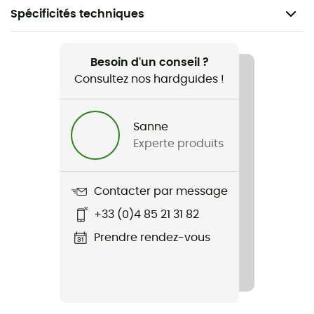
Spécificités techniques
Recommandé pour
Voyage / Lifestyle
Besoin d'un conseil ?
Consultez nos hardguides !
Genre
Homme / Femme
Sanne
Experte produits
Poids
70g
Contacter par message
Nom du produit
+33 (0)4 85 21 31 82
Crew Single
Prendre rendez-vous