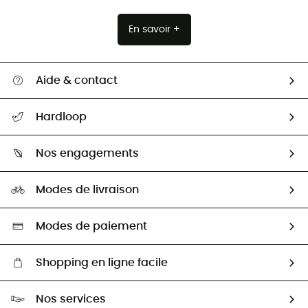
En savoir +
Aide & contact
Suivre mon colis
Hardloop
Retour & remboursement
Qui sommes-nous ?
Guide des tailles
Nos engagements
Carrières
Comment bien choisir ?
Notre empreinte
HardGuides
Modes de livraison
Seconde Main
Seconde main
Nos ambassadeurs
Aide & Contact
Sélection éco-responsable
Modes de paiement
Shopping en ligne facile
Livraison gratuite dès 100 €
Nos services