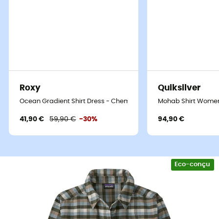
Roxy
Quiksilver
Ocean Gradient Shirt Dress - Chemise femme
Mohab Shirt Wome
41,90 €
59,90 €
-30%
94,90 €
Eco-conçu
Flanelle & passion : la chemise qui vous
suit partout !