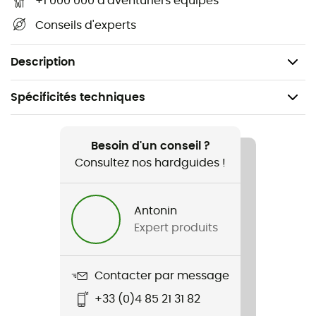
+1 000 000 d'aventuriers équipés
Bas de vêtement en arrondi pour une protection
Conseils d'experts
accrue et une plus grande liberté de mouvement
Poids : 275 g
Description
Spécificités techniques
Recommandé pour
Randonnée / Lifestyle
Besoin d'un conseil ?
Consultez nos hardguides !
Genre
Femme
Antonin
Expert produits
Poids
274 g
Contacter par message
Nom du produit
+33 (0)4 85 21 31 82
Canyonite Flannel Shirt