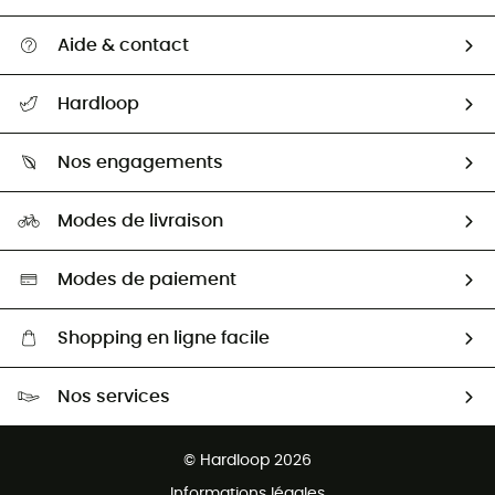
Aide & contact
Suivre mon colis
Hardloop
Retour & remboursement
Qui sommes-nous ?
Guide des tailles
Nos engagements
Carrières
Comment bien choisir ?
Notre empreinte
HardGuides
Modes de livraison
Seconde Main
Seconde main
Nos ambassadeurs
Aide & Contact
Sélection éco-responsable
Modes de paiement
Shopping en ligne facile
Livraison gratuite dès 100 €
Nos services
Retour gratuit sous 100 jours
Ventes aux groupes & club
Service client gratuit
© Hardloop 2026
Programme d'affiliation
Informations légales