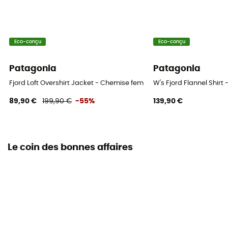
Eco-conçu
Eco-conçu
Patagonia
Patagonia
Fjord Loft Overshirt Jacket - Chemise femme
W's Fjord Flannel Shir
89,90 €
199,90 €
-55%
139,90 €
Le coin des bonnes affaires