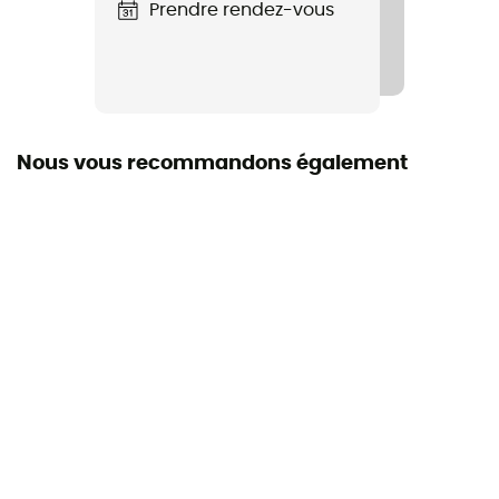
Prendre rendez-vous
Coupe
Standard
Label
Coton biologique
Nous vous recommandons également
Manches
Longues
Poches
2 poches
Matières
96 % polyester recyclé 4 % spandex