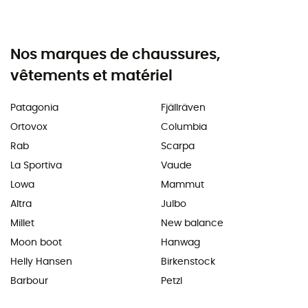
Nos marques de chaussures,
vêtements et matériel
Patagonia
Fjällräven
Ortovox
Columbia
Rab
Scarpa
La Sportiva
Vaude
Lowa
Mammut
Altra
Julbo
Millet
New balance
Moon boot
Hanwag
Helly Hansen
Birkenstock
Barbour
Petzl