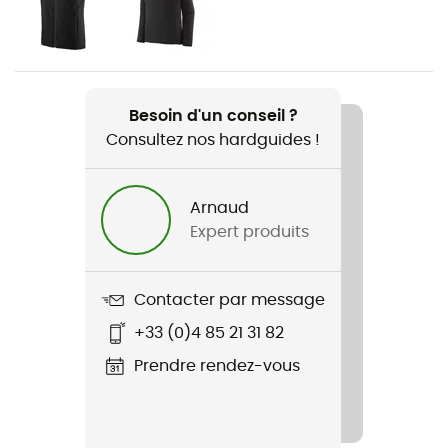
Homme
Poids
250 g
Besoin d'un conseil ?
Consultez nos hardguides !
Nom du produit
Nano-Air Light Bottoms
Arnaud
Imperméabilité
Expert produits
Déperlant
Coupe
Contacter par message
Standard
+33 (0)4 85 21 31 82
Label
Prendre rendez-vous
Bluesign / Fair Trade Certified™ / Recyclé
Système Fermeture