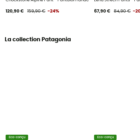
Chockstone Alpine Pant - Pantalon randonnée homme
Lenu Strech Pants - 
120,90 €
159,90 €
-24%
67,90 €
84,90 €
-2
La collection Patagonia
Eco-conçu
Eco-conçu