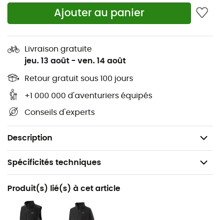
cuisse droite. Les chevilles en tricot de nylon recyclé
Ajouter au panier
garantissent confort et ajustement facile ! Prêt pour
votre prochaine aventure avec le pantalon de
randonnée
Nano-Air® Light Bottoms
?
Livraison gratuite
jeu. 13 août
-
ven. 14 août
Matière Stretch respirante 100% polyester ripstop
recyclé
Retour gratuit sous 100 jours
Apprêt déperlant durable sans PFC/PFA (DWR)
+1 000 000 d'aventuriers équipés
Liberté de mouvement optimale
Conseils d'experts
Poche zippée cuisse droite
Poids : 249 g
Description
Spécificités techniques
Recommandé pour
Produit(s) lié(s) à cet article
Randonnée / Trekking / Alpinisme
Genre