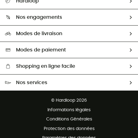
Hardloop
Retour & remboursement
Qui sommes-nous ?
Guide des tailles
Nos engagements
Carrières
Comment bien choisir ?
Notre empreinte
HardGuides
Modes de livraison
Seconde Main
Seconde main
Nos ambassadeurs
Aide & Contact
Sélection éco-responsable
Modes de paiement
Shopping en ligne facile
Livraison gratuite dès 100 €
Nos services
Retour gratuit sous 100 jours
Ventes aux groupes & club
Service client gratuit
© Hardloop 2026
Programme d'affiliation
Informations légales
Conditions Générales
Protection des données