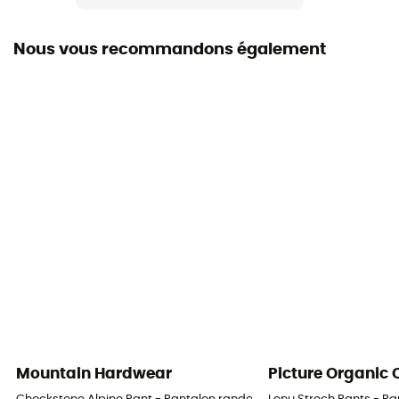
Taille élastique
Nous vous recommandons également
Poches
1 poche
Matières
100% polyester ripstop recyclé
Mountain Hardwear
Picture Organic 