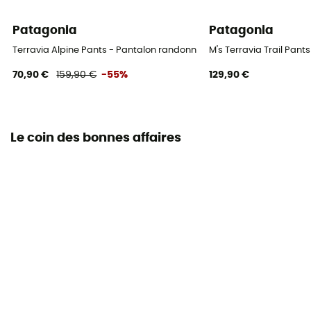
Patagonia
Patagonia
Terravia Alpine Pants - Pantalon randonnée homme
M's Terravia Trail Pan
70,90 €
159,90 €
-55%
129,90 €
Le coin des bonnes affaires