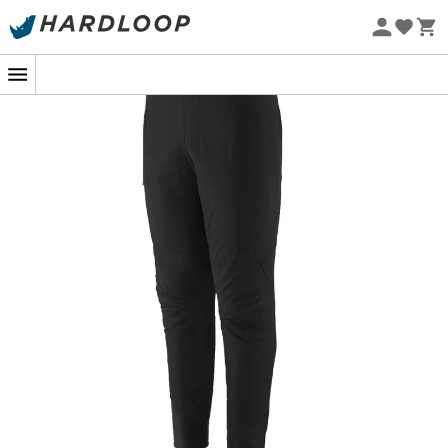
Promos d'été 🔥 -5 % EXTRA dès 2 produits* code Summer5
Eco-conçu