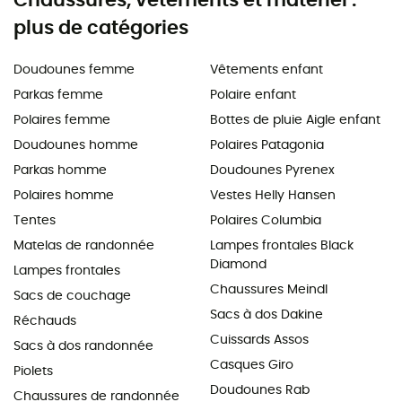
Chaussures, vêtements et matériel :
plus de catégories
Doudounes femme
Vêtements enfant
Parkas femme
Polaire enfant
Polaires femme
Bottes de pluie Aigle enfant
Doudounes homme
Polaires Patagonia
Parkas homme
Doudounes Pyrenex
Polaires homme
Vestes Helly Hansen
Tentes
Polaires Columbia
Matelas de randonnée
Lampes frontales Black
Diamond
Lampes frontales
Chaussures Meindl
Sacs de couchage
Sacs à dos Dakine
Réchauds
Cuissards Assos
Sacs à dos randonnée
Casques Giro
Piolets
Doudounes Rab
Chaussures de randonnée