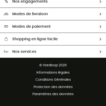
Nos engagements
Carrières
Comment bien choisir ?
Notre empreinte
HardGuides
Modes de livraison
Seconde Main
Seconde main
Nos ambassadeurs
Aide & Contact
Sélection éco-responsable
Modes de paiement
Shopping en ligne facile
Livraison gratuite dès 100 €
Nos services
Retour gratuit sous 100 jours
Ventes aux groupes & club
Service client gratuit
© Hardloop 2026
Programme d'affiliation
Informations légales
Conditions Générales
Protection des données
Paramètres des données