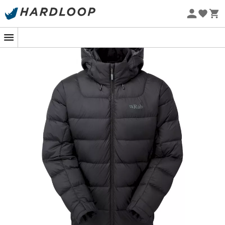
Promos d'été 🔥 -5 % EXTRA dès 2 produits* code Summer5
-5% Extra - Code Summer5
Eco-conçu
Volez vers de nouveaux sommets avec
chaleur et confort !
Si vous avez prévu une expédition en haute montagne
cet hiver, la
Ascent Jacket
de
Rab
pour
homme
est