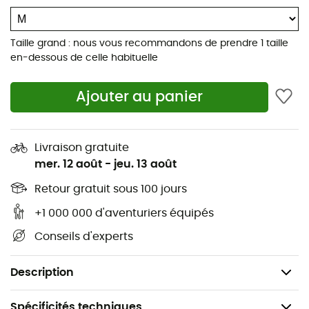
liberté de mouvement incomparable.
Préparez-vous à affronter les éléments avec style et
Taille grand : nous vous recommandons de prendre 1 taille
sérénité !
en-dessous de celle habituelle
Résiste bien à l'humidité grâce à son isolant
synthétique Stratus™ au niveau de la capuche et
Ajouter au panier
des poignets
Tissu Pertex® Quantum Pro résistant aux
Livraison gratuite
intempéries et à l'usure
mer. 12 août
-
jeu. 13 août
Adaptée à tout sport de montagne grâce à sa
Retour gratuit sous 100 jours
capuche amovible
+1 000 000 d'aventuriers équipés
Poches pour les mains permettant de se réchauffer
Conseils d'experts
le bout des doigts
Col doublé en polaire doux et agréable
Description
Spécificités techniques