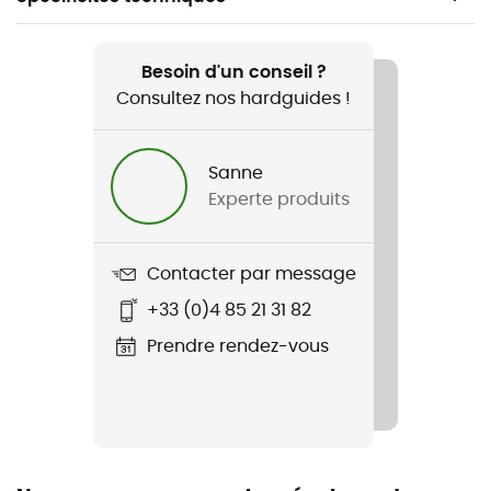
Recommandé pour
Randonnée / Trekking / Alpinisme / Sports d'hiver
Besoin d'un conseil ?
Consultez nos hardguides !
Genre
Homme
Sanne
Experte produits
Poids
739 g
Contacter par message
Nom du produit
+33 (0)4 85 21 31 82
Ascent Jacket
Prendre rendez-vous
Technologies utilisées
Pertex® Quantum Pro
Imperméabilité
Déperlant