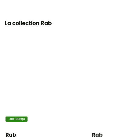
Composition du garnissage
100% duvet
Matériau
La collection Rab
Duvet
Eco-conçu
Rab
Rab