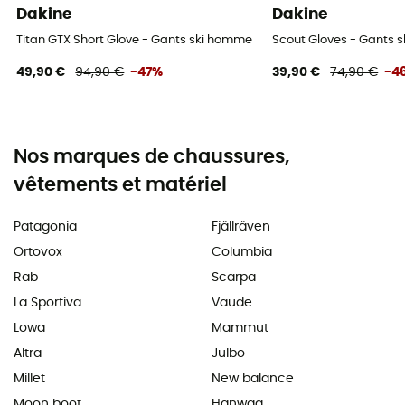
Dakine
Dakine
Titan GTX Short Glove - Gants ski homme
Scout Gloves - Gants s
49,90 €
94,90 €
-47%
39,90 €
74,90 €
-4
Nos marques de chaussures,
vêtements et matériel
Patagonia
Fjällräven
Ortovox
Columbia
Rab
Scarpa
La Sportiva
Vaude
Lowa
Mammut
Altra
Julbo
Millet
New balance
Moon boot
Hanwag