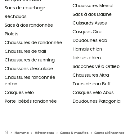
Chaussures Meindl
Sacs de couchage
Sacs à dos Dakine
Réchauds
Cuissards Assos
Sacs à dos randonnée
Casques Giro
Piolets
Doudounes Rab
Chaussures de randonnée
Harnais chien
Chaussures de trail
Laisses chien
Chaussures de running
Sacoches vélo Ortlieb
Chaussons d'escalade
Chaussures Altra
Chaussures randonnée
enfant
Tours de cou Buff
Casques vélo
Casques vélo Abus
Porte-bébés randonnée
Doudounes Patagonia
Homme
Vêtements
Gants & moufles
Gants ski homme