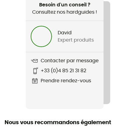
Ski de randonnée / Ski / Sports d'hiver
Besoin d'un conseil ?
Consultez nos hardguides !
Genre
Homme
David
Expert produits
Poids
310 g
Contacter par message
Nom du produit
+33 (0)4 85 21 31 82
GTK 5
Prendre rendez-vous
Dragonne
Oui
Imperméabilité
Oui
Nous vous recommandons également
Coupe-Vent