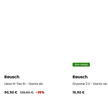
Oui
Protection thermique
Oui
Isolation
Isolation synthétique
Paume
Cuir
Eco-conçu
Reusch
Reusch
Lleon R-Tex Xt - Gants ski
Dryzone 2.0 - Gants ski
90,90 €
139,90 €
-35%
19,90 €