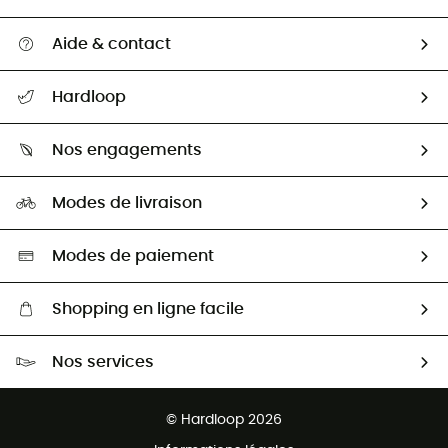
Aide & contact
Suivre mon colis
Hardloop
Retour & remboursement
Qui sommes-nous ?
Guide des tailles
Nos engagements
Carrières
Comment bien choisir ?
Notre empreinte
HardGuides
Modes de livraison
Seconde Main
Seconde main
Nos ambassadeurs
Aide & Contact
Sélection éco-responsable
Modes de paiement
Shopping en ligne facile
Livraison gratuite dès 100 €
Nos services
Retour gratuit sous 100 jours
Ventes aux groupes & club
Service client gratuit
© Hardloop 2026
Programme d'affiliation