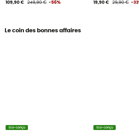
109,90 €
249,90 €
-56%
19,90 €
29,90 €
-3
Le coin des bonnes affaires
Eco-conçu
Eco-conçu