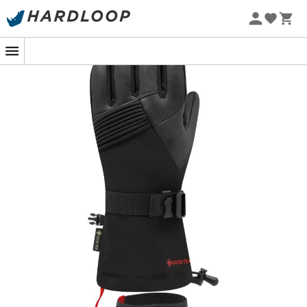
Promos d'été 🔥 -5 % EXTRA dès 2 produits* code Summer5
-5% Extra - Code Summer5