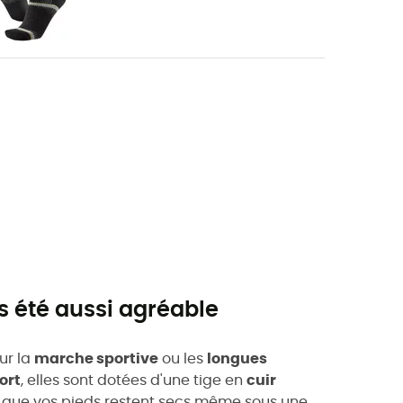
s été aussi agréable
ur la
marche sportive
ou les
longues
ort
, elles sont dotées d'une tige en
cuir
t que vos pieds restent secs même sous une