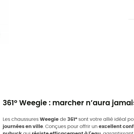
361° Weegie : marcher n’aura jamai
Les chaussures
Weegie
de
361°
sont votre allié idéal po
journées en ville
. Conçues pour offrir un
excellent conf
nubuck
qui
résiste efficacement à l'eau
, garantissan