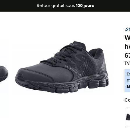
Promos d'été 🔥 -5 % EXTRA dès 2 produits* code Summer5
Retour gratuit sous
100 jours
-5% Extra - Code Summer5
3
W
h
6
TV
E
m
E
Co