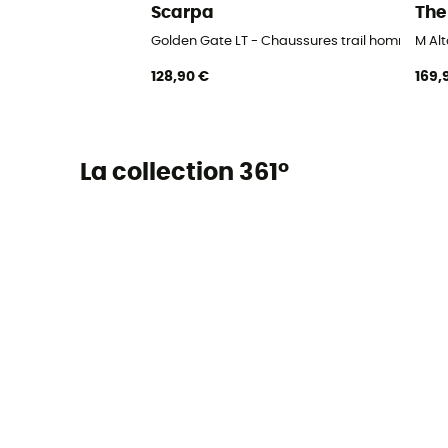
Scarpa
The
Golden Gate LT - Chaussures trail homme
M Al
128,90 €
169,
La collection 361°