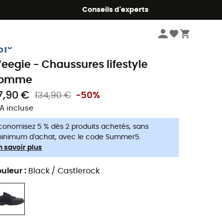
Conseils d'experts
Homme
Chaussures
Chaussures trail homme
61°
eegie - Chaussures lifestyle
omme
7,90 €
134,90 €
-50%
A incluse
conomisez 5 % dès 2 produits achetés, sans
inimum d'achat, avec le code Summer5.
n savoir plus
uleur
:
Black / Castlerock