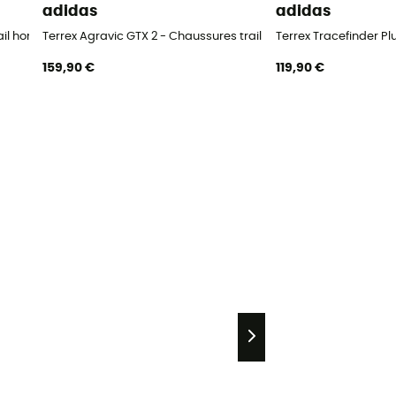
adidas
adidas
rail homme
Terrex Agravic GTX 2 - Chaussures trail homme
Terrex Tracefinder P
159,90 €
119,90 €