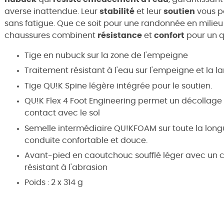
averse inattendue. Leur
stabilité
et leur
soutien
vous p
sans fatigue. Que ce soit pour une randonnée en milieu
chaussures combinent
résistance
et
confort
pour un q
Tige en nubuck sur la zone de l'empeigne
Traitement résistant à l'eau sur l'empeigne et la l
Tige QU!K Spine légère intégrée pour le soutien.
QU!K Flex 4 Foot Engineering permet un décollage na
contact avec le sol
Semelle intermédiaire QU!KFOAM sur toute la longue
conduite confortable et douce.
Avant-pied en caoutchouc soufflé léger avec un 
résistant à l'abrasion
Poids : 2 x 314 g