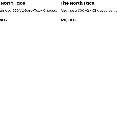
 North Face
The North Face
tamesa 500 V2 Gore-Tex - Chaussures trail homme
Altamesa 300 V2 - Chaussures t
90 €
129,90 €