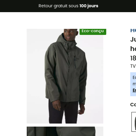
Promos d'été 🔥 -5 % EXTRA dès 2 produits* code Summer5
Retour gratuit sous
100 jours
-5% Extra - Code Summer5
H
Eco-conçu
J
h
1
TV
E
m
E
Co