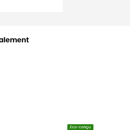
alement
Eco-conçu