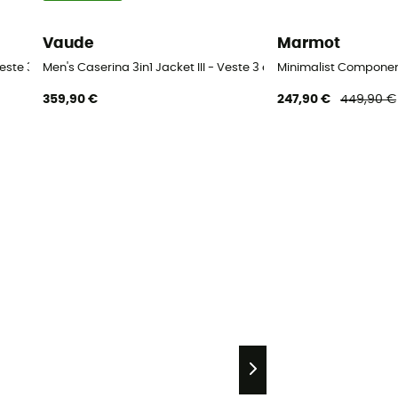
Vaude
Marmot
Veste 3 en 1 homme
Men's Caserina 3in1 Jacket III - Veste 3 en 1 homme
Minimalist Componen
359,90 €
247,90 €
449,90 €