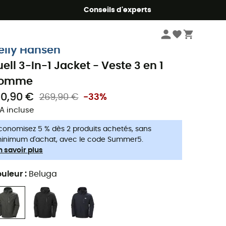
Conseils d'experts
Homme
Vestes homme
Vestes 3 en 1 homme
elly Hansen
uell 3-In-1 Jacket - Veste 3 en 1
omme
80,90 €
269,90 €
-33%
A incluse
conomisez 5 % dès 2 produits achetés, sans
inimum d'achat, avec le code Summer5.
n savoir plus
uleur
:
Beluga