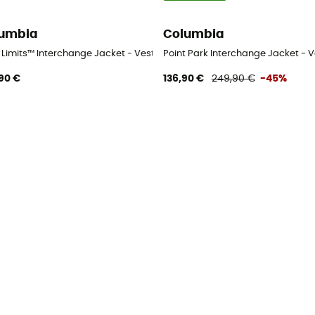
umbia
Columbia
 en 1 homme
r Limits™ Interchange Jacket - Veste 3 en 1 homme
Point Park Interchange Jacket - 
90 €
136,90 €
249,90 €
-45%