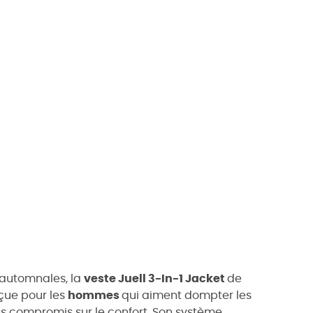
s automnales, la
veste Juell 3-In-1 Jacket
de
nçue pour les
hommes
qui aiment dompter les
ns compromis sur le confort. Son système